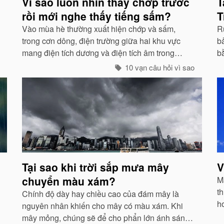
Vì sao luôn nhìn thấy chớp trước
T
rồi mới nghe thấy tiếng sấm?
T
Vào mùa hè thường xuất hiện chớp và sấm,
Rừ
trong cơn dông, điện trường giữa hai khu vực
bả
mang điện tích dương và điện tích âm trong
b
những đám mây lớn đến một mức độ nhất định,
g
10 vạn câu hỏi vì sao
hai loại điện tích trong quá trình phát triển sẽ
g
phát ra tia lửa...
Tại sao khi trời sắp mưa mây
V
chuyển màu xám?
Mà
th
Chính độ dày hay chiều cao của đám mây là
h
nguyên nhân khiến cho mây có màu xám. Khi
g
mây mỏng, chúng sẽ để cho phẩn lớn ánh sáng