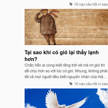
còn ngột ngạt nữa: Đó chính là dấu hiệu bắt đẩu
10 vạn câu hỏi vì sao
của một cơn mưa rào...
Tại sao khi có gió lại thấy lạnh
hơn?
Chắc hẳn ai cũng biết rằng trời rét mà im gió thì
dễ chịu hơn so với lúc có gió. Nhung, không phải
tất cả mọi nguời đều biết nguyên nhân của hiện
tuợng ấy. “Chỉ các sinh vật mới cảm thấy giá buốt
10 vạn câu hỏi vì sao
khi có gió”, còn các vật vô sinh thì không.