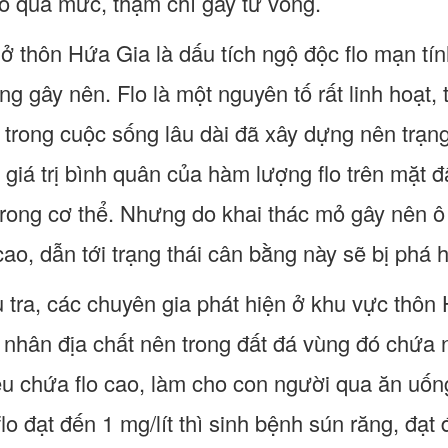
o quá mức, thậm chí gây tử vong.
ở thôn Hứa Gia là dấu tích ngộ độc flo mạn tí
g gây nên. Flo là một nguyên tố rất linh hoạt, t
 trong cuộc sống lâu dài đã xây dựng nên trạng
 giá trị bình quân của hàm lượng flo trên mặt đ
trong cơ thể. Nhưng do khai thác mỏ gây nên 
ao, dẫn tới trạng thái cân bằng này sẽ bị phá h
 tra, các chuyên gia phát hiện ở khu vực thôn 
 nhân địa chất nên trong đất đá vùng đó chứa 
u chứa flo cao, làm cho con người qua ăn uống
o đạt đến 1 mg/lít thì sinh bệnh sún răng, đạt 