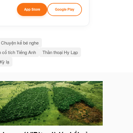
App Store
Google Play
Chuyện kể bé nghe
 cổ tích Tiếng Anh
Thần thoại Hy Lạp
 Kỳ lạ