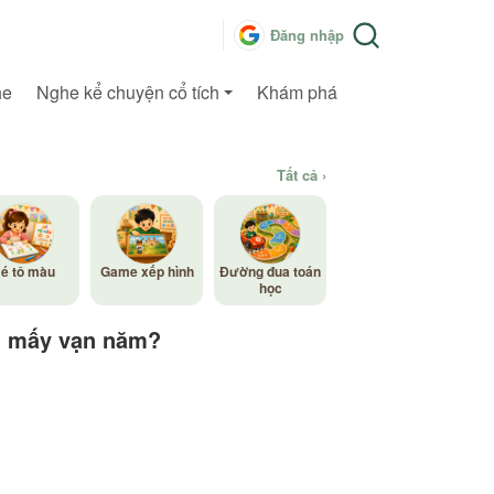
Đăng nhập
he
Nghe kể chuyện cổ tích
Khám phá
Tất cả ›
é tô màu
Game xếp hình
Đường đua toán
học
ời mấy vạn năm?