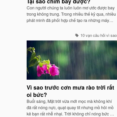
Tại sao chim bay được?
Con người chúng ta luôn luôn mơ ước được bay
trong không trung. Trong nhiều thế kỷ qua, nhiều
phát minh đã phối hợp chế tạo ra những máy
móc mô phỏng theo sự quan sát của con người
về các loài chim...
10 vạn câu hỏi vì sao
Vì sao trước cơn mưa rào trời rất
oi bức?
Buổi sáng, Mặt trời vừa mới mọc mà không khí
đã rất nóng nực, quạt quay tít nhưng mồ hôi mồ
kê bạn rất nhễ nhại. Trời không chỉ nóng bức mà