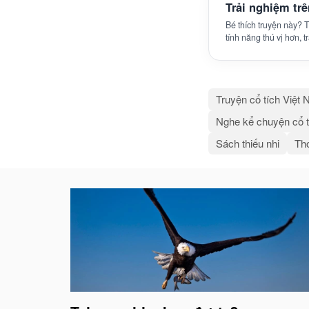
Trải nghiệm tr
Bé thích truyện này?
tính năng thú vị hơn, 
Truyện cổ tích Việt
Nghe kể chuyện cổ t
Sách thiếu nhi
Thơ
Bài
viết
liên
quan