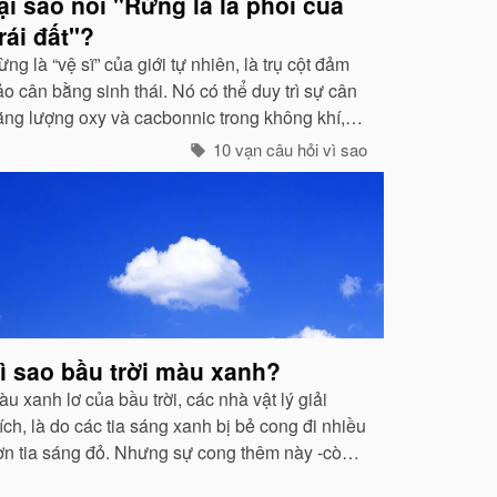
ại sao nói "Rừng là lá phổi của
rái đất"?
ng là “vệ sĩ” của giới tự nhiên, là trụ cột đảm
o cân bằng sinh thái. Nó có thể duy trì sự cân
ằng lượng oxy và cacbonnic trong không khí,
iảm nhẹ ảnh hưởng của các chất thải, khí độc
10 vạn câu hỏi vì sao
ây nên ô nhiễm, làm trong sạch môi trường...
ì sao bầu trời màu xanh?
u xanh lơ của bầu trời, các nhà vật lý giải
ích, là do các tia sáng xanh bị bẻ cong đi nhiều
ơn tia sáng đỏ. Nhưng sự cong thêm này -còn
ọi là hiện tượng tán xạ -cũng mạnh không kém