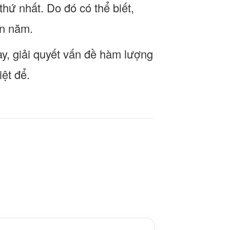
hứ nhất. Do đó có thể biết,
ạn năm.
y, giải quyết vấn đề hàm lượng
ệt để.