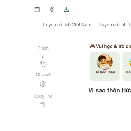
Truyện cổ tích Việt Nam
Truyện cổ tích T
🎮 Vui học & trò c
Thích
0
Bé học Toán
Họ
Chia sẻ
Vì sao thôn Hứ
Copy link