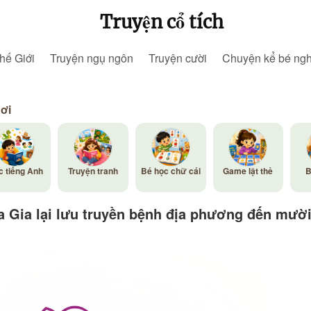
Truyện cổ tích
hế Giới
Truyện ngụ ngôn
Truyện cười
Chuyện kể bé ng
hơi
c tiếng Anh
Truyện tranh
Bé học chữ cái
Game lật thẻ
B
a Gia lại lưu truyền bệnh địa phương đến mư