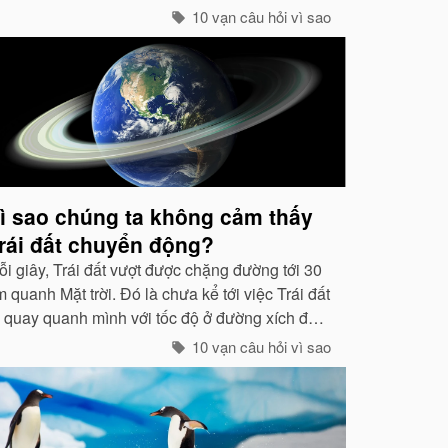
các tia tím...
10 vạn câu hỏi vì sao
ì sao chúng ta không cảm thấy
rái đất chuyển động?
ỗi giây, Trái đất vượt được chặng đường tới 30
 quanh Mặt trời. Đó là chưa kể tới việc Trái đất
ự quay quanh mình với tốc độ ở đường xích đạo
 465 mét / giây. Vậy mà có vẻ như Trái đất
10 vạn câu hỏi vì sao
ang đứng yên...