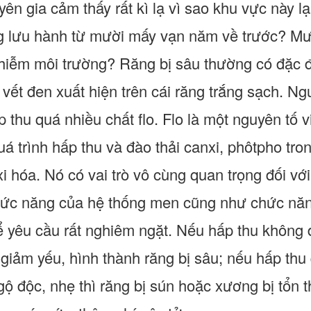
yên gia cảm thấy rất kì lạ vì sao khu vực này l
g lưu hành từ mười mấy vạn năm về trước? Mư
nhiễm môi trường? Răng bị sâu thường có đặc 
t vết đen xuất hiện trên cái răng trắng sạch. 
p thu quá nhiều chất flo. Flo là một nguyên tố 
á trình hấp thu và đào thải canxi, phôtpho tro
i hóa. Nó có vai trò vô cùng quan trọng đối vớ
hức năng của hệ thống men cũng như chức năn
hể yêu cầu rất nghiêm ngặt. Nếu hấp thu không
giảm yếu, hình thành răng bị sâu; nếu hấp thu 
gộ độc, nhẹ thì răng bị sún hoặc xương bị tổn 