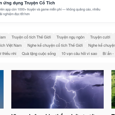
ên ứng dụng Truyện Cổ Tích
 Trên app còn 1000+ truyện và game miễn phí — không quảng cáo, nhiều
trải nghiệm đọc tốt hơn
 Nam
Truyện cổ tích Thế Giới
Truyện ngụ ngôn
Truyện cười
ích Việt Nam
Nghe kể chuyện cổ tích Thế Giới
Nghe kể chuyện
 thiếu nhi
Quà tặng cuộc sống
10 vạn câu hỏi vì sao
Bí ẩn -