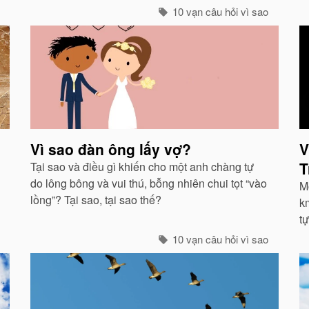
ở 
xuyên qua và có màu trắng...
10 vạn câu hỏi vì sao
Vì sao đàn ông lấy vợ?
V
T
Tại sao và điều gì khiến cho một anh chàng tự
do lông bông và vui thú, bỗng nhiên chui tọt “vào
M
lồng”? Tại sao, tại sao thế?
km
t
là
10 vạn câu hỏi vì sao
đ