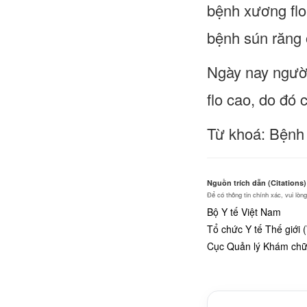
bệnh xương flo
bệnh sún răng
Ngày nay người
flo cao, do đó
Từ khoá: Bệnh 
Nguồn trích dẫn (Citations)
Để có thông tin chính xác, vui lò
Bộ Y tế Việt Nam
Tổ chức Y tế Thế giới
Cục Quản lý Khám chữa