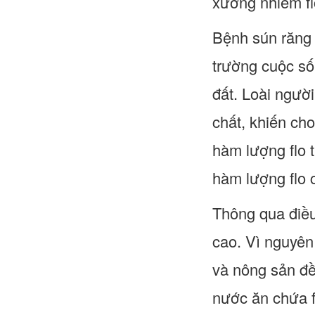
xương nhiễm fl
Bệnh sún răng 
trường cuộc sốn
đất. Loài người
chất, khiến cho
hàm lượng flo 
hàm lượng flo c
Thông qua điều
cao. Vì nguyên
và nông sản đề
nước ăn chứa fl