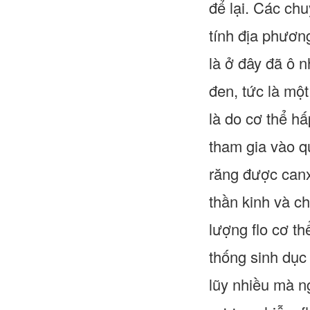
để lại. Các chu
tính địa phươn
là ở đây đã ô 
đen, tức là mộ
là do cơ thể hấ
tham gia vào qu
răng được canx
thần kinh và c
lượng flo cơ t
thống sinh dục 
lũy nhiều mà n