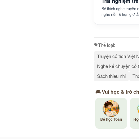
Trải nghiệm tr
Bé thích nghe truyện
nghe nền & hẹn giờ tắ
Thể loại:
Truyện cổ tích Việt
Nghe kể chuyện cổ t
Sách thiếu nhi
Thơ
🎮 Vui học & trò c
Bé học Toán
Họ