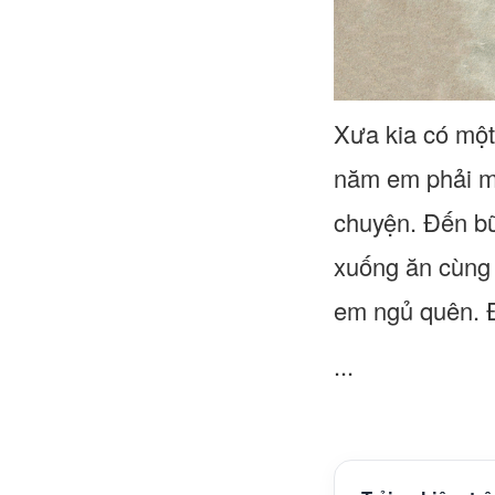
Xưa kia có mộ
năm em phải mộ
chuyện. Đến bữ
xuống ăn cùng 
em ngủ quên. Đ
...