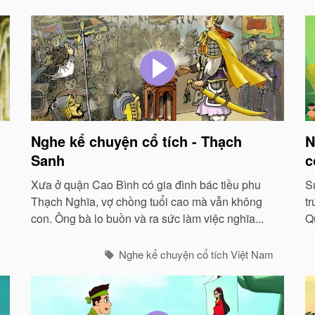
Nghe kể chuyện cổ tích - Thạch
N
Sanh
c
Xưa ở quận Cao Bình có gia đình bác tiều phu
S
Thạch Nghĩa, vợ chồng tuổi cao mà vẫn không
t
con. Ông bà lo buồn và ra sức làm việc nghĩa...
Q
V
bậ
Nghe kể chuyện cổ tích Việt Nam