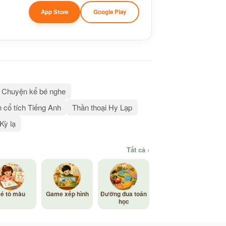
App Store
Google Play
Chuyện kể bé nghe
 cổ tích Tiếng Anh
Thần thoại Hy Lạp
 Kỳ lạ
Tất cả ›
é tô màu
Game xếp hình
Đường đua toán
học