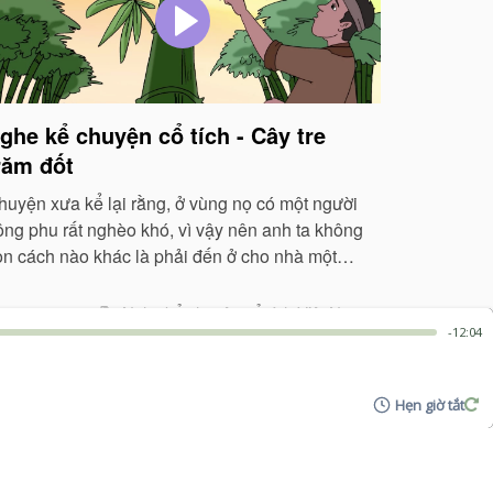
ghe kể chuyện cổ tích - Cây tre
răm đốt
huyện xưa kể lại rằng, ở vùng nọ có một người
ông phu rất nghèo khó, vì vậy nên anh ta không
òn cách nào khác là phải đến ở cho nhà một
hú ông vô cùng giàu có...
Nghe kể chuyện cổ tích Việt Nam
-12:04
Hẹn giờ tắt