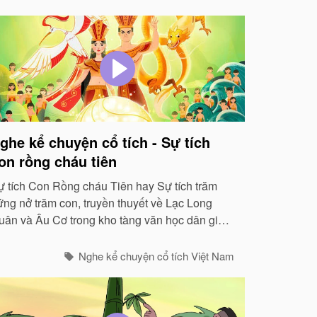
ghe kể chuyện cổ tích - Sự tích
on rồng cháu tiên
ự tích Con Rồng cháu Tiên hay Sự tích trăm
rứng nở trăm con, truyền thuyết về Lạc Long
uân và Âu Cơ trong kho tàng văn học dân gian
iệt Nam là một truyền thuyết hay và đẹp vào
c nhất...
Nghe kể chuyện cổ tích Việt Nam