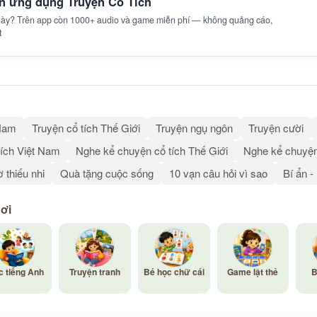
ên ứng dụng Truyện Cổ Tích
 này? Trên app còn 1000+ audio và game miễn phí — không quảng cáo,
t
 Nam
Truyện cổ tích Thế Giới
Truyện ngụ ngôn
Truyện cười
ích Việt Nam
Nghe kể chuyện cổ tích Thế Giới
Nghe kể chuyện
 thiếu nhi
Quà tặng cuộc sống
10 vạn câu hỏi vì sao
Bí ẩn -
hơi
c tiếng Anh
Truyện tranh
Bé học chữ cái
Game lật thẻ
B