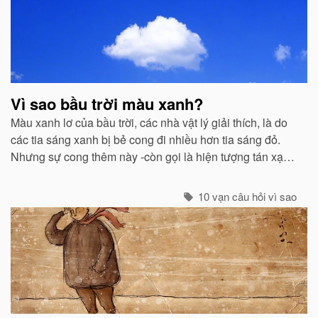
Vì sao bầu trời màu xanh?
Màu xanh lơ của bầu trời, các nhà vật lý giải thích, là do
các tia sáng xanh bị bẻ cong đi nhiều hơn tia sáng đỏ.
Nhưng sự cong thêm này -còn gọi là hiện tượng tán xạ -
cũng mạnh không kém ở các tia tím...
10 vạn câu hỏi vì sao