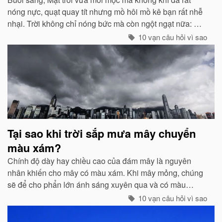
nóng nực, quạt quay tít nhưng mồ hôi mồ kê bạn rất nhễ
nhại. Trời không chỉ nóng bức mà còn ngột ngạt nữa: Đó
chính là dấu hiệu bắt đẩu của một cơn mưa rào...
10 vạn câu hỏi vì sao
Tại sao khi trời sắp mưa mây chuyển
màu xám?
Chính độ dày hay chiều cao của đám mây là nguyên
nhân khiến cho mây có màu xám. Khi mây mỏng, chúng
sẽ để cho phẩn lớn ánh sáng xuyên qua và có màu
trắng...
10 vạn câu hỏi vì sao