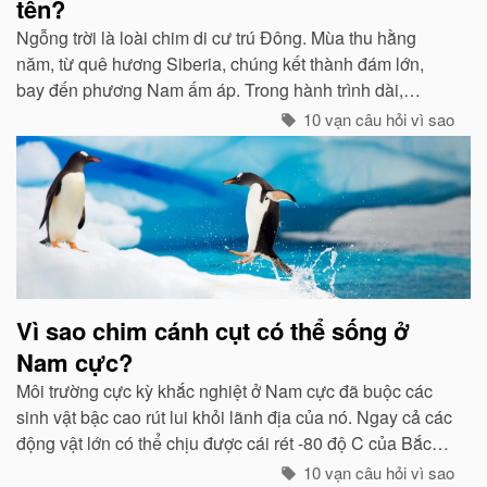
tên?
Ngỗng trời là loài chim di cư trú Đông. Mùa thu hằng
năm, từ quê hương Siberia, chúng kết thành đám lớn,
bay đến phương Nam ấm áp. Trong hành trình dài,
chúng tổ chức đội hình rất chặt chẽ...
10 vạn câu hỏi vì sao
Vì sao chim cánh cụt có thể sống ở
Nam cực?
Môi trường cực kỳ khắc nghiệt ở Nam cực đã buộc các
sinh vật bậc cao rút lui khỏi lãnh địa của nó. Ngay cả các
động vật lớn có thể chịu được cái rét -80 độ C của Bắc
cực như gấu trắng, voi biển. cũng không hề có mặt ở cực
10 vạn câu hỏi vì sao