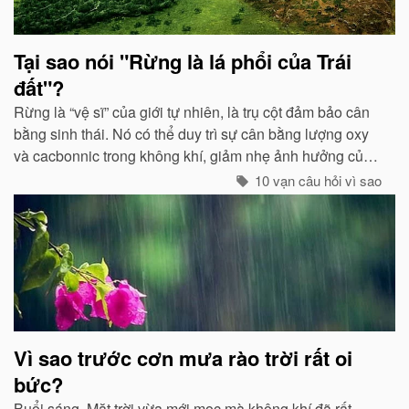
Tại sao nói "Rừng là lá phổi của Trái
đất"?
Rừng là “vệ sĩ” của giới tự nhiên, là trụ cột đảm bảo cân
bằng sinh thái. Nó có thể duy trì sự cân bằng lượng oxy
và cacbonnic trong không khí, giảm nhẹ ảnh hưởng của
các chất thải, khí độc gây nên ô nhiễm, làm trong sạch
10 vạn câu hỏi vì sao
môi trường...
Vì sao trước cơn mưa rào trời rất oi
bức?
Buổi sáng, Mặt trời vừa mới mọc mà không khí đã rất