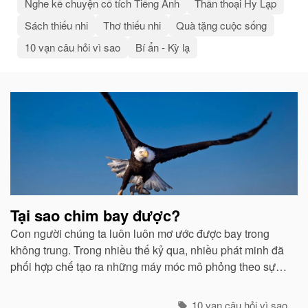
Nghe kể chuyện cổ tích Tiếng Anh
Thần thoại Hy Lạp
Sách thiếu nhi
Thơ thiếu nhi
Quà tặng cuộc sống
10 vạn câu hỏi vì sao
Bí ẩn - Kỳ lạ
Bài
viết
liên
quan
Tại sao chim bay được?
Con người chúng ta luôn luôn mơ ước được bay trong
không trung. Trong nhiều thế kỷ qua, nhiều phát minh đã
phối hợp chế tạo ra những máy móc mô phỏng theo sự
quan sát của con người về các loài chim...
10 vạn câu hỏi vì sao