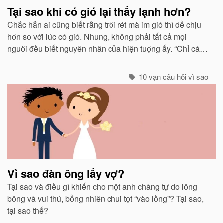
Tại sao khi có gió lại thấy lạnh hơn?
Chắc hẳn ai cũng biết rằng trời rét mà im gió thì dễ chịu
hơn so với lúc có gió. Nhung, không phải tất cả mọi
nguời đều biết nguyên nhân của hiện tuợng ấy. “Chỉ các
sinh vật mới cảm thấy giá buốt khi có gió”, còn các vật vô
sinh thì không.
10 vạn câu hỏi vì sao
Vì sao đàn ông lấy vợ?
Tại sao và điều gì khiến cho một anh chàng tự do lông
bông và vui thú, bỗng nhiên chui tọt “vào lồng”? Tại sao,
tại sao thế?