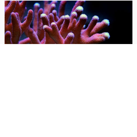
Nam...
Tại sao nói san hô là động vật?
Mọi người thường cho rằng san hô là đá quý và hình
dung nó là một khoáng vật. Do rất nhiều san hô thiên
nhiên chưa được gia công đều có hình cành cây nên từ
xưa đến nay rất nhiều người lại cho rằng san hô là thực
vật...
10 vạn câu hỏi vì sao