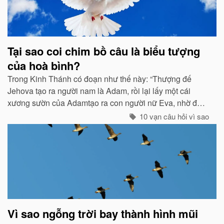
Tại sao coi chim bồ câu là biểu tượng
của hoà bình?
Trong Kinh Thánh có đoạn như thế này: “Thượng đế
Jehova tạo ra người nam là Adam, rồi lại lấy một cái
xương sườn của Adamtạo ra con người nữ Eva, nhờ đó
con cháu của họ sinh sôi nảy nở và làm ăn sinh sống rất
10 vạn câu hỏi vì sao
hưng thịnh...
Vì sao ngỗng trời bay thành hình mũi