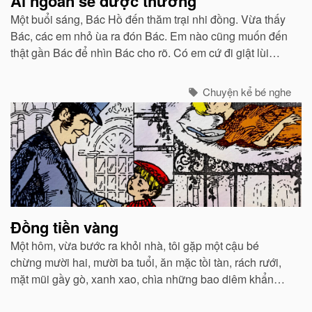
Ai ngoan sẽ được thưởng
Một buổi sáng, Bác Hồ đến thăm trại nhi đồng. Vừa thấy
Bác, các em nhỏ ùa ra đón Bác. Em nào cũng muốn đến
thật gần Bác để nhìn Bác cho rõ. Có em cứ đi giật lùi
phía trước Bác để luôn luôn được nhìn thấy Bác.
Chuyện kể bé nghe
Đồng tiền vàng
Một hôm, vừa bước ra khỏi nhà, tôi gặp một cậu bé
chừng mười hai, mười ba tuổi, ăn mặc tồi tàn, rách rưới,
mặt mũi gầy gò, xanh xao, chìa những bao diêm khẩn
khoản nhờ tôi mua giúp.