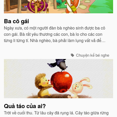
Ba cô gái
Ngày xưa, có một người đàn bà nghèo sinh được ba cô
con gái. Bà rất yêu thương các con, bà lo cho các con
từng li từng tí. Nhà nghèo, bà phải làm lụng vất vả để
nuôi các con nhưng bà không hề phàn nàn...
Chuyện kể bé nghe
Quả táo của ai?
Trời về cuối thu. Từ lâu cây đã rụng lá. Cây táo giữa rừng