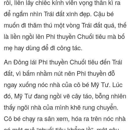
rồi, liền lấy chiếc kính viễn vọng thần kì ra
để ngắm nhìn Trái đất xinh đẹp. Cậu bé
muốn đi thăm thú một vòng Trái đất quá, thế
là liền ngồi lên Phi thuyền Chuối tiêu mà bố
mẹ hay dùng để đi công tác.
An Đông lái Phi thuyền Chuối tiêu đến Trái
đất, vì bấm nhầm nút nên Phi thuyền đỗ
ngay xuống nóc nhà của cô bé Mỹ Tư. Lúc
đó, Mỹ Tư đang ngồi vẽ cây táo, bỗng nhiên
thấy ngôi nhà của mình khẽ rung chuyển.
Cô bé chạy ra sân xem, hóa ra trên nóc nhà
có một quả “chuối tiêu khổng lồ”, một cậu