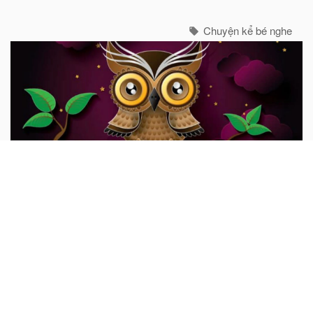
thôi.
Chuyện kể bé nghe
Con cú khôn ngoan
Ngày xửa ngày xưa, có một con cú già sống trên một cây
sồi to. Mỗi ngày, nó đều phóng tầm mắt ra thật xa để
quan sát những điều xảy ra xung quanh mình...
Chuyện kể bé nghe