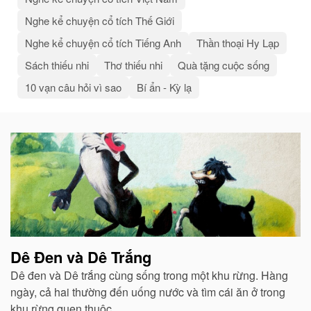
Nghe kể chuyện cổ tích Thế Giới
Nghe kể chuyện cổ tích Tiếng Anh
Thần thoại Hy Lạp
Sách thiếu nhi
Thơ thiếu nhi
Quà tặng cuộc sống
10 vạn câu hỏi vì sao
Bí ẩn - Kỳ lạ
Bài
viết
liên
quan
Dê Đen và Dê Trắng
Dê đen và Dê trắng cùng sống trong một khu rừng. Hàng
ngày, cả hai thường đến uống nước và tìm cái ăn ở trong
khu rừng quen thuộc...