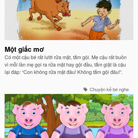
Một giấc mơ
Có một cậu bé rất lười rửa mặt, tắm gội. Mẹ cậu rất buồn
vì mỗi lần mẹ gọi ra rửa mặt hay gội đầu, tắm giặt là cậu
lại đáp: “Con không rửa mặt đâu! Không tắm gội đâu!”.
Chuyện kể bé nghe