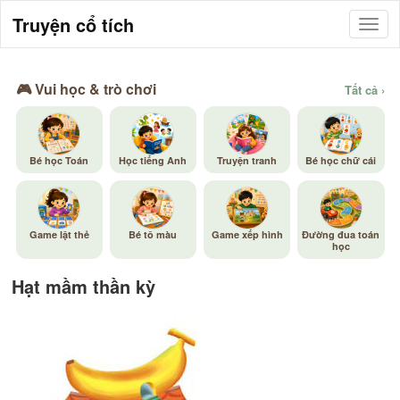
Truyện cổ tích
🎮 Vui học & trò chơi
Tất cả ›
Bé học Toán
Học tiếng Anh
Truyện tranh
Bé học chữ cái
Game lật thẻ
Bé tô màu
Game xếp hình
Đường đua toán
học
Hạt mầm thần kỳ