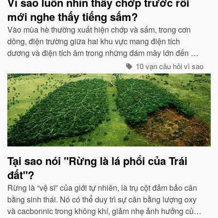
Vì sao luôn nhìn thấy chớp trước rồi
mới nghe thấy tiếng sấm?
Vào mùa hè thường xuất hiện chớp và sấm, trong cơn
dông, điện trường giữa hai khu vực mang điện tích
dương và điện tích âm trong những đám mây lớn đến một
mức độ nhất định, hai loại điện tích trong quá trình phát
10 vạn câu hỏi vì sao
triển sẽ phát ra tia lửa...
Tại sao nói "Rừng là lá phổi của Trái
đất"?
Rừng là “vệ sĩ” của giới tự nhiên, là trụ cột đảm bảo cân
bằng sinh thái. Nó có thể duy trì sự cân bằng lượng oxy
và cacbonnic trong không khí, giảm nhẹ ảnh hưởng của