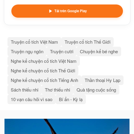
Tải trên Google Play
Truyện cổ tích Việt Nam
Truyện cổ tích Thế Giới
Truyện ngụ ngôn
Truyện cười
Chuyện kể bé nghe
Nghe kể chuyện cổ tích Việt Nam
Nghe kể chuyện cổ tích Thế Giới
Nghe kể chuyện cổ tích Tiếng Anh
Thần thoại Hy Lạp
Sách thiếu nhi
Thơ thiếu nhi
Quà tặng cuộc sống
10 vạn câu hỏi vì sao
Bí ẩn - Kỳ lạ
Bài
viết