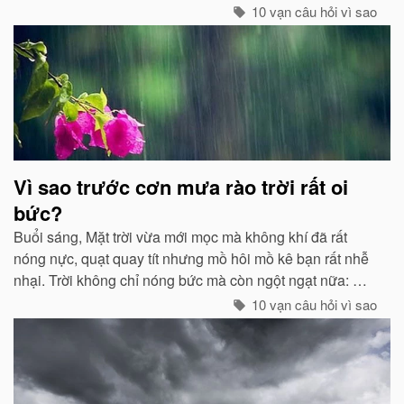
các chất thải, khí độc gây nên ô nhiễm, làm trong sạch
10 vạn câu hỏi vì sao
môi trường...
Vì sao trước cơn mưa rào trời rất oi
bức?
Buổi sáng, Mặt trời vừa mới mọc mà không khí đã rất
nóng nực, quạt quay tít nhưng mồ hôi mồ kê bạn rất nhễ
nhại. Trời không chỉ nóng bức mà còn ngột ngạt nữa: Đó
chính là dấu hiệu bắt đẩu của một cơn mưa rào...
10 vạn câu hỏi vì sao