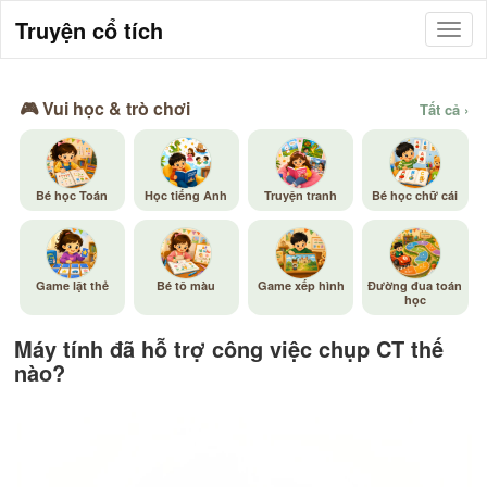
Truyện cổ tích
🎮 Vui học & trò chơi
Tất cả ›
Bé học Toán
Học tiếng Anh
Truyện tranh
Bé học chữ cái
Game lật thẻ
Bé tô màu
Game xếp hình
Đường đua toán
học
Máy tính đã hỗ trợ công việc chụp CT thế
nào?