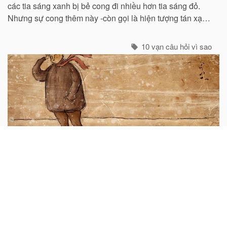
các tia sáng xanh bị bẻ cong đi nhiều hơn tia sáng đỏ.
Nhưng sự cong thêm này -còn gọi là hiện tượng tán xạ -
cũng mạnh không kém ở các tia tím...
10 vạn câu hỏi vì sao
Tại sao khi có gió lại thấy lạnh hơn?
Chắc hẳn ai cũng biết rằng trời rét mà im gió thì dễ chịu
hơn so với lúc có gió. Nhung, không phải tất cả mọi
nguời đều biết nguyên nhân của hiện tuợng ấy. “Chỉ các
sinh vật mới cảm thấy giá buốt khi có gió”, còn các vật vô
sinh thì không.
10 vạn câu hỏi vì sao