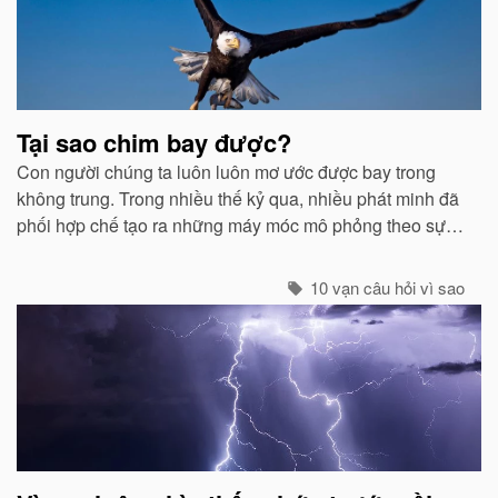
liên
quan
Tại sao chim bay được?
Con người chúng ta luôn luôn mơ ước được bay trong
không trung. Trong nhiều thế kỷ qua, nhiều phát minh đã
phối hợp chế tạo ra những máy móc mô phỏng theo sự
quan sát của con người về các loài chim...
10 vạn câu hỏi vì sao