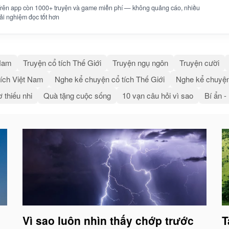
 Trên app còn 1000+ truyện và game miễn phí — không quảng cáo, nhiều
trải nghiệm đọc tốt hơn
 Nam
Truyện cổ tích Thế Giới
Truyện ngụ ngôn
Truyện cười
ích Việt Nam
Nghe kể chuyện cổ tích Thế Giới
Nghe kể chuyện
 thiếu nhi
Quà tặng cuộc sống
10 vạn câu hỏi vì sao
Bí ẩn -
Vì sao luôn nhìn thấy chớp trước
T