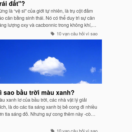
rái đất"?
ng là “vệ sĩ” của giới tự nhiên, là trụ cột đảm
o cân bằng sinh thái. Nó có thể duy trì sự cân
ằng lượng oxy và cacbonnic trong không khí,
iảm nhẹ ảnh hưởng của các chất thải, khí độc
10 vạn câu hỏi vì sao
ây nên ô nhiễm, làm trong sạch môi trường...
ì sao bầu trời màu xanh?
u xanh lơ của bầu trời, các nhà vật lý giải
ích, là do các tia sáng xanh bị bẻ cong đi nhiều
ơn tia sáng đỏ. Nhưng sự cong thêm này -còn
ọi là hiện tượng tán xạ -cũng mạnh không kém
các tia tím...
10 vạn câu hỏi vì sao