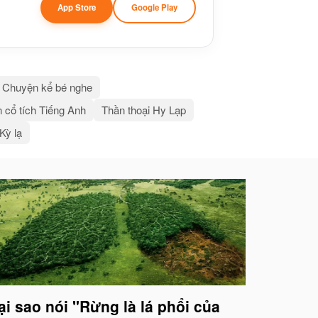
App Store
Google Play
Chuyện kể bé nghe
 cổ tích Tiếng Anh
Thần thoại Hy Lạp
 Kỳ lạ
ại sao nói "Rừng là lá phổi của