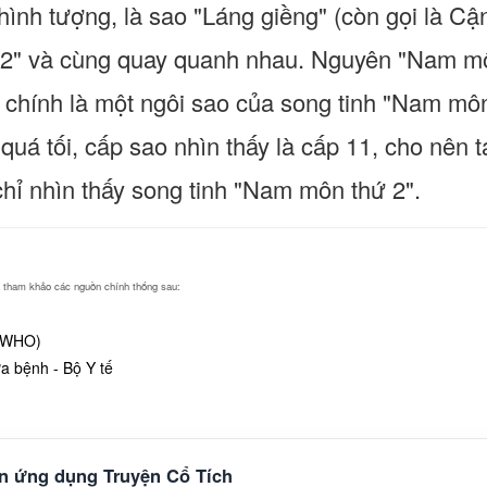
 hình tượng, là sao "Láng giềng" (còn gọi là C
" và cùng quay quanh nhau. Nguyên "Nam môn 
 chính là một ngôi sao của song tinh "Nam mô
 quá tối, cấp sao nhìn thấy là cấp 11, cho nên
hỉ nhìn thấy song tinh "Nam môn thứ 2".
ng tham khảo các nguồn chính thống sau:
 (WHO)
 bệnh - Bộ Y tế
ên ứng dụng Truyện Cổ Tích