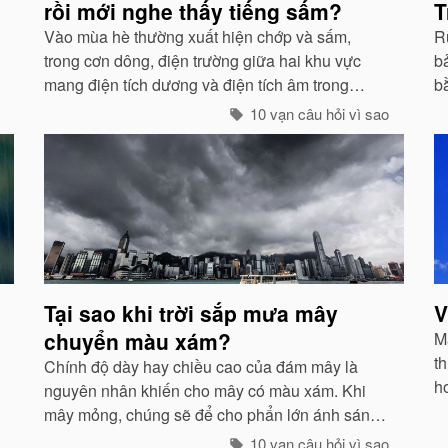
rồi mới nghe thấy tiếng sấm?
T
Vào mùa hè thường xuất hiện chớp và sấm,
Rừ
trong cơn dông, điện trường giữa hai khu vực
bả
mang điện tích dương và điện tích âm trong
b
những đám mây lớn đến một mức độ nhất định,
g
10 vạn câu hỏi vì sao
hai loại điện tích trong quá trình phát triển sẽ
g
phát ra tia lửa...
Tại sao khi trời sắp mưa mây
V
chuyển màu xám?
Mà
th
Chính độ dày hay chiều cao của đám mây là
h
nguyên nhân khiến cho mây có màu xám. Khi
g
mây mỏng, chúng sẽ để cho phẩn lớn ánh sáng
ở 
xuyên qua và có màu trắng...
10 vạn câu hỏi vì sao