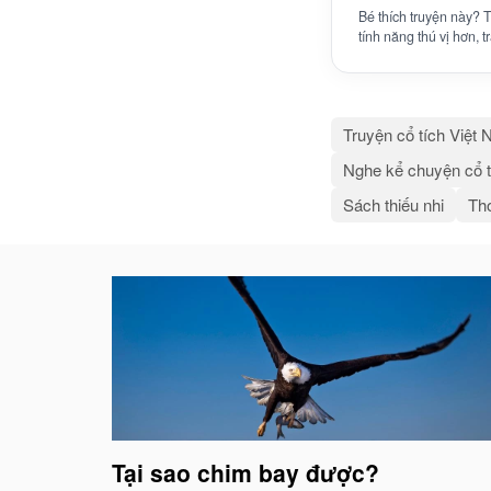
Bé thích truyện này?
tính năng thú vị hơn, 
Truyện cổ tích Việt
Nghe kể chuyện cổ t
Sách thiếu nhi
Thơ
Bài
viết
liên
quan
Tại sao chim bay được?