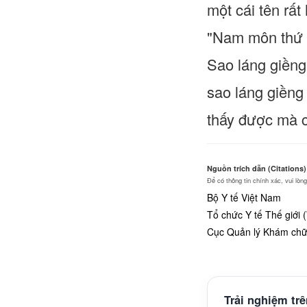
một cái tên rất
"Nam môn thứ 2
Sao láng giềng
sao láng giềng
thấy được mà c
Nguồn trích dẫn (Citations)
Để có thông tin chính xác, vui lò
Bộ Y tế Việt Nam
Tổ chức Y tế Thế giới
Cục Quản lý Khám chữa
Trải nghiệm tr