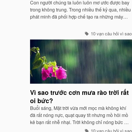
Con người chúng ta luôn luôn mơ ước được bay
trong không trung. Trong nhiều thế kỷ qua, nhiều
phát minh đã phối hợp chế tạo ra những máy
móc mô phỏng theo sự quan sát của con người
về các loài chim...
10 vạn câu hỏi vì sao
Vì sao trước cơn mưa rào trời rất
oi bức?
Buổi sáng, Mặt trời vừa mới mọc mà không khí
đã rất nóng nực, quạt quay tít nhưng mồ hôi mồ
kê bạn rất nhễ nhại. Trời không chỉ nóng bức mà
còn ngột ngạt nữa: Đó chính là dấu hiệu bắt đẩu
10 vạn câu hỏi vì sao