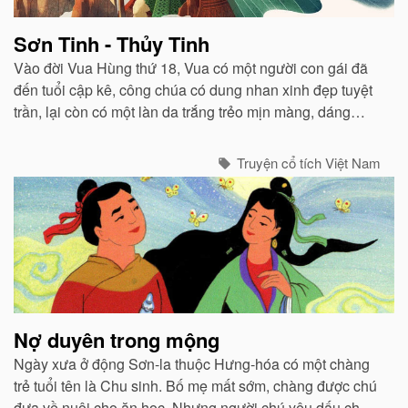
Sơn Tinh - Thủy Tinh
Vào đời Vua Hùng thứ 18, Vua có một người con gái đã
đến tuổi cập kê, công chúa có dung nhan xinh đẹp tuyệt
trần, lại còn có một làn da trắng trẻo mịn màng, dáng
người nàng cũng cao ráo. Tên của nàng công chúa này
là Mỵ Nương...
Truyện cổ tích Việt Nam
Nợ duyên trong mộng
Ngày xưa ở động Sơn-la thuộc Hưng-hóa có một chàng
trẻ tuổi tên là Chu sinh. Bố mẹ mất sớm, chàng được chú
đưa về nuôi cho ăn học. Nhưng người chú yêu dấu cháu