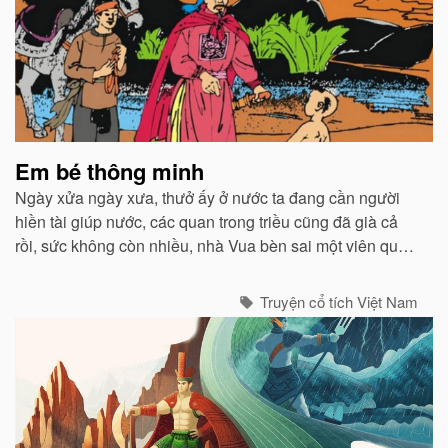
Em bé thông minh
Ngày xửa ngày xưa, thưở ấy ở nước ta đang cần người
hiền tài giúp nước, các quan trong triều cũng đã già cả
rồi, sức không còn nhiều, nhà Vua bèn sai một viên quan
đi dò la khắp nước để tìm ra người tài giỏi cùng vua lo
toan việc nước...
Truyện cổ tích Việt Nam