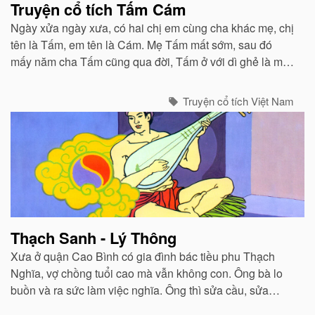
Truyện cổ tích Tấm Cám
Ngày xửa ngày xưa, có hai chị em cùng cha khác mẹ, chị
tên là Tấm, em tên là Cám. Mẹ Tấm mất sớm, sau đó
mấy năm cha Tấm cũng qua đời, Tấm ở với dì ghẻ là mẹ
Cám...
Truyện cổ tích Việt Nam
Thạch Sanh - Lý Thông
Xưa ở quận Cao Bình có gia đình bác tiều phu Thạch
Nghĩa, vợ chồng tuổi cao mà vẫn không con. Ông bà lo
buồn và ra sức làm việc nghĩa. Ông thì sửa cầu, sửa
cống, khơi rãnh, đắp đường. Bà thì nấu nước cho người