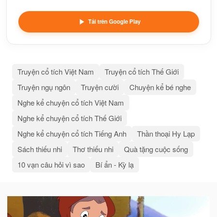
Tải trên Google Play
Truyện cổ tích Việt Nam
Truyện cổ tích Thế Giới
Truyện ngụ ngôn
Truyện cười
Chuyện kể bé nghe
Nghe kể chuyện cổ tích Việt Nam
Nghe kể chuyện cổ tích Thế Giới
Nghe kể chuyện cổ tích Tiếng Anh
Thần thoại Hy Lạp
Sách thiếu nhi
Thơ thiếu nhi
Quà tặng cuộc sống
10 vạn câu hỏi vì sao
Bí ẩn - Kỳ lạ
Bài