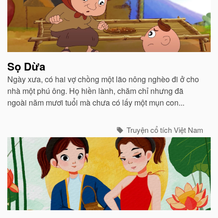
viết
liên
quan
Sọ Dừa
Ngày xưa, có hai vợ chồng một lão nông nghèo đi ở cho
nhà một phú ông. Họ hiền lành, chăm chỉ nhưng đã
ngoài năm mươi tuổi mà chưa có lấy một mụn con...
Truyện cổ tích Việt Nam