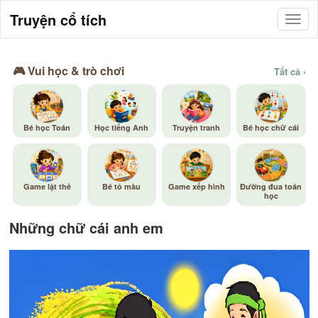
Truyện cổ tích
🎮 Vui học & trò chơi
Tất cả ›
Bé học Toán
Học tiếng Anh
Truyện tranh
Bé học chữ cái
Game lật thẻ
Bé tô màu
Game xếp hình
Đường đua toán
học
Những chữ cái anh em