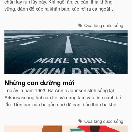
chân tay run lẩy bẩy. Khi ngồi ăn, cụ cầm thìa không
vững, đánh đổ xúp ra khăn bàn; xúp rơi ra cả ngoài
miệng. Con trai và con dâu thấy thế lấy làm tởm, tống cụ
ra ngồi một xó...
Quà tặng cuộc sống
Những con đường mới
Lúc ấy là năm 1903. Bà Annie Johnson sinh sống tại
Arkansascùng hai con trai và đang lâm vào tình cảnh bế
tắc. Tiền bạc của bà gần như đã cạn, bản thân bà không
có khả năng đặc biệt nào ngoài việc đọc và cộng những
con số đơn giản...
Quà tặng cuộc sống