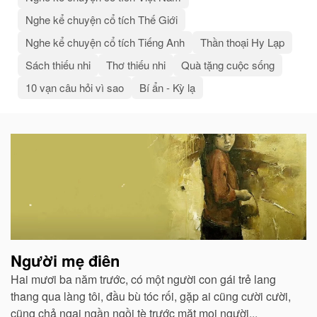
Nghe kể chuyện cổ tích Thế Giới
Nghe kể chuyện cổ tích Tiếng Anh
Thần thoại Hy Lạp
Sách thiếu nhi
Thơ thiếu nhi
Quà tặng cuộc sống
10 vạn câu hỏi vì sao
Bí ẩn - Kỳ lạ
Bài
viết
liên
quan
Người mẹ điên
Hai mươi ba năm trước, có một người con gái trẻ lang
thang qua làng tôi, đầu bù tóc rối, gặp ai cũng cười cười,
cũng chả ngại ngần ngồi tè trước mặt mọi người...