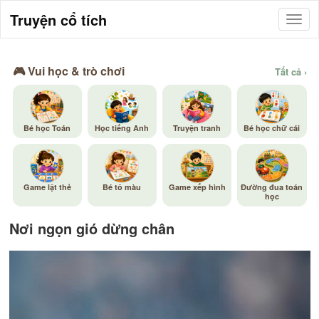
Truyện cổ tích
🎮 Vui học & trò chơi
Tất cả ›
Bé học Toán
Học tiếng Anh
Truyện tranh
Bé học chữ cái
Game lật thẻ
Bé tô màu
Game xếp hình
Đường đua toán
học
Nơi ngọn gió dừng chân