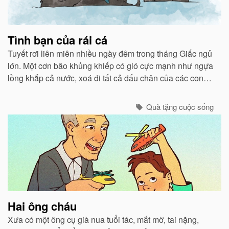
Tình bạn của rái cá
Tuyết rơi liên miên nhiều ngày đêm trong tháng Giấc ngủ
lớn. Một cơn bão khủng khiếp có gió cực mạnh như ngựa
lồng khắp cả nước, xoá đi tất cả dấu chân của các con
vật chạy bão ẩn núp vào các hang hốc.
Quà tặng cuộc sống
Hai ông cháu
Xưa có một ông cụ già nua tuổi tác, mắt mờ, tai nặng,