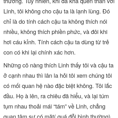
thường. Tuy nhiên, khi đã khá quen thân với
Linh, tôi không cho cậu ta là lạnh lùng. Đó
chỉ là do tính cách cậu ta không thích nói
nhiều, không thích phiền phức, và đôi khi
hơi cáu kỉnh. Tính cách cậu ta dùng từ trẻ
con có khi lại chính xác hơn.
Những cô nàng thích Linh thấy tôi và cậu ta
ở cạnh nhau thì lân la hỏi tôi xem chúng tôi
có mối quan hệ nào đặc biệt không. Tôi lắc
đầu. Họ à lên, ra chiêu đã hiểu, và lại túm
tụm nhau thoải mái “tám” về Linh, chẳng
quan tâm sự có mặt( quá đỗi bình thường)