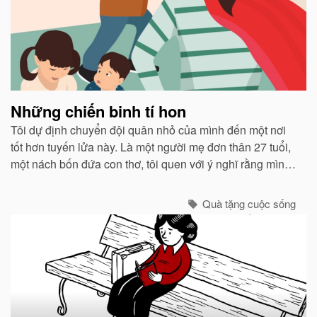
Những chiến binh tí hon
Tôi dự định chuyển đội quân nhỏ của mình đến một nơi
tốt hơn tuyến lửa này. Là một người mẹ đơn thân 27 tuổi,
một nách bốn đứa con thơ, tôi quen với ý nghĩ rằng mình
đích thị là một người chỉ huy can trường chăn dắt lũ con
của tôi. ..
Quà tặng cuộc sống