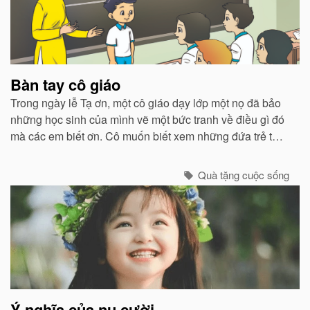
Bàn tay cô giáo
Trong ngày lễ Tạ ơn, một cô giáo dạy lớp một nọ đã bảo
những học sinh của mình vẽ một bức tranh về điều gì đó
mà các em biết ơn. Cô muốn biết xem những đứa trẻ từ
các vùng phụ cận nghèo nàn này thật sự mang ơn ra
sao...
Quà tặng cuộc sống
Ý nghĩa của nụ cười