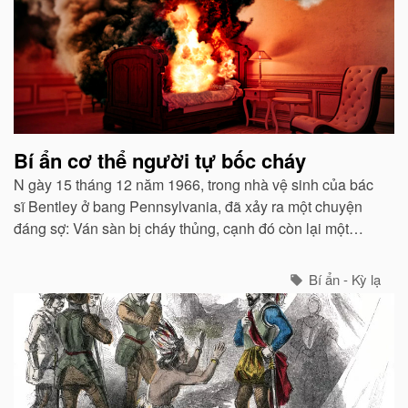
Bí ẩn cơ thể người tự bốc cháy
N gày 15 tháng 12 năm 1966, trong nhà vệ sinh của bác
sĩ Bentley ở bang Pennsylvania, đã xảy ra một chuyện
đáng sợ: Ván sàn bị cháy thủng, cạnh đó còn lại một
cẳng chân người, các phần khác của cơ thể bác sĩ đều
cháy hết thành tro.
Bí ẩn - Kỳ lạ