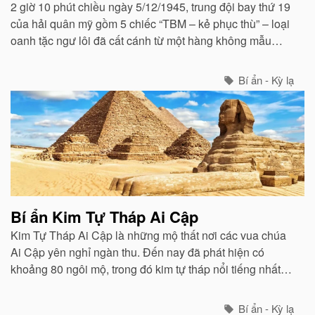
2 giờ 10 phút chiều ngày 5/12/1945, trung đội bay thứ 19
của hải quân mỹ gồm 5 chiếc “TBM – kẻ phục thù” – loại
oanh tặc ngư lôi đã cất cánh từ một hàng không mẫu
hạm (tàu sân bay) ở Florida để tập dượt.
Bí ẩn - Kỳ lạ
Bí ẩn Kim Tự Tháp Ai Cập
Kim Tự Tháp Ai Cập là những mộ thất nơi các vua chúa
Ai Cập yên nghỉ ngàn thu. Đến nay đã phát hiện có
khoảng 80 ngôi mộ, trong đó kim tự tháp nổi tiếng nhất
chính là Kim Tự Tháp của Khufu (Cheops).
Bí ẩn - Kỳ lạ