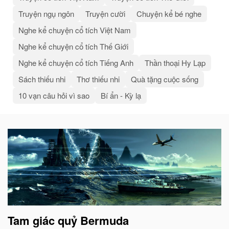
Truyện ngụ ngôn
Truyện cười
Chuyện kể bé nghe
Nghe kể chuyện cổ tích Việt Nam
Nghe kể chuyện cổ tích Thế Giới
Nghe kể chuyện cổ tích Tiếng Anh
Thần thoại Hy Lạp
Sách thiếu nhi
Thơ thiếu nhi
Quà tặng cuộc sống
10 vạn câu hỏi vì sao
Bí ẩn - Kỳ lạ
Bài
viết
liên
quan
Tam giác quỷ Bermuda