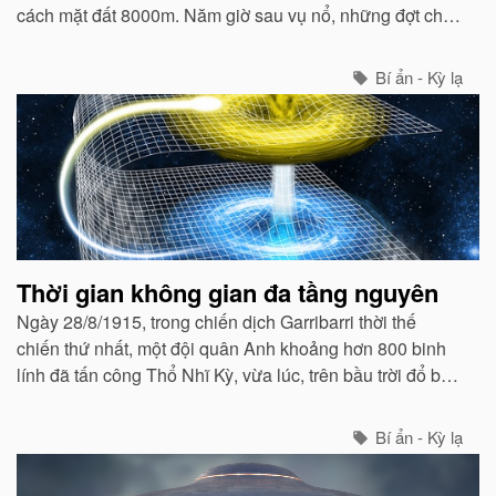
cách mặt đất 8000m. Năm giờ sau vụ nổ, những đợt chấn
động mạnh dưới lòng đất ảnh hưởng đến vùng Bắc Hải.
Bí ẩn - Kỳ lạ
Thời gian không gian đa tầng nguyên
Ngày 28/8/1915, trong chiến dịch Garribarri thời thế
chiến thứ nhất, một đội quân Anh khoảng hơn 800 binh
lính đã tấn công Thổ Nhĩ Kỳ, vừa lúc, trên bầu trời đổ bộ
ngay nơi quân Thổ đóng bị một lớp mây to che lấp.
Bí ẩn - Kỳ lạ