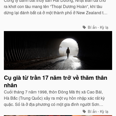
Công ty đánh bắt thủy sản Hải Dương, Nhật Bản đã cho
ra khơi con tàu mang tên “Thoại Dương Hoàn”, khi tàu
dừng lại đánh bắt cá ở một thành phố ở New Zealand thì
họ vớt được một xác quái vật cực to.
Bí ẩn - Kỳ lạ
Cụ già từ trần 17 năm trở về thăm thân
nhân
Cuối tháng 7 năm 1998, thôn Đông Mã thị xã Cao Bái,
Hà Bắc (Trung Quốc) xảy ra một vụ hồn nhập xác rất kỳ
quặc. Số là ở địa phương có một gia đình người Sơn
Đông đến trọ nhà để bán bánh chiên.
Bí ẩn - Kỳ lạ