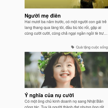
Người mẹ điên
Hai mươi ba năm trước, có một người con gái trẻ
lang thang qua làng tôi, đầu bù tóc rối, gặp ai
cũng cười cười, cũng chả ngại ngần ngồi tè trước
mặt mọi người...
Quà tặng cuộc sống
Ý nghĩa của nụ cười
Có một ông chủ kinh doanh nọ sang Nhật Bản
công tác. Tuy là người thành đạt nhưng ông rất