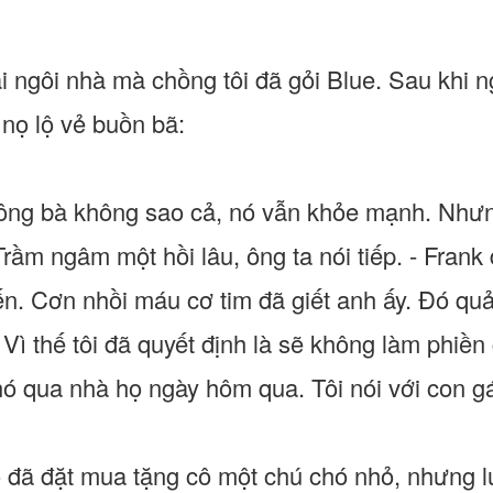
ại ngôi nhà mà chồng tôi đã gỏi Blue. Sau khi n
nọ lộ vẻ buồn bã:
ông bà không sao cả, nó vẫn khỏe mạnh. Như
Trầm ngâm một hồi lâu, ông ta nói tiếp. - Fran
n. Cơn nhồi máu cơ tim đã giết anh ấy. Đó quả 
 Vì thế tôi đã quyết định là sẽ không làm phiề
ó qua nhà họ ngày hôm qua. Tôi nói với con g
ô đã đặt mua tặng cô một chú chó nhỏ, nhưng l