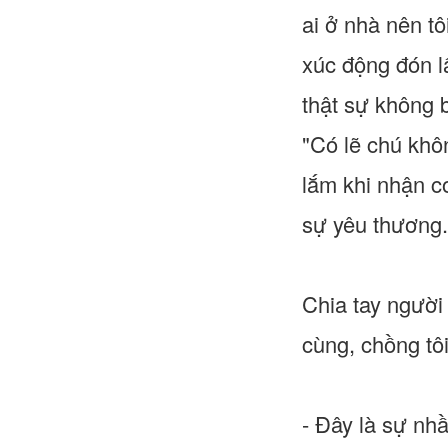
ai ở nhà nên t
xúc động đón lấ
thật sự không b
"Có lẽ chú khô
lắm khi nhận c
sự yêu thương.
Chia tay người
cùng, chồng tôi
- Đây là sự nh