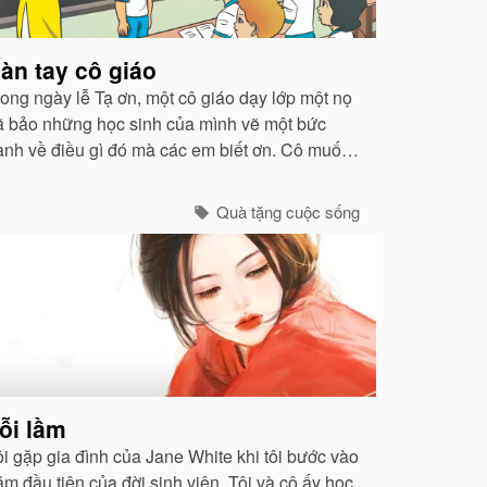
àn tay cô giáo
rong ngày lễ Tạ ơn, một cô giáo dạy lớp một nọ
ã bảo những học sinh của mình vẽ một bức
ranh về điều gì đó mà các em biết ơn. Cô muốn
iết xem những đứa trẻ từ các vùng phụ cận
ghèo nàn này thật sự mang ơn ra sao...
Quà tặng cuộc sống
ỗi lầm
ôi gặp gia đình của Jane White khi tôi bước vào
ăm đầu tiên của đời sinh viên. Tôi và cô ấy học