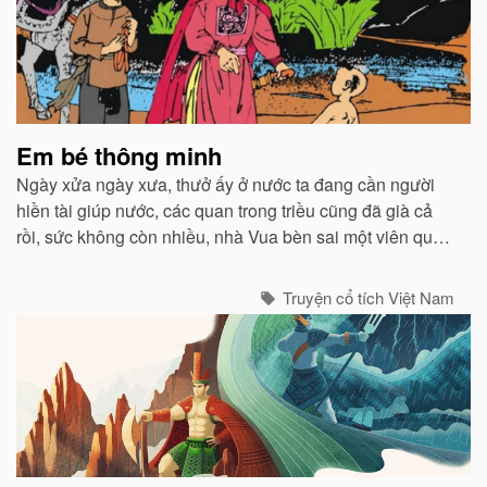
Em bé thông minh
Ngày xửa ngày xưa, thưở ấy ở nước ta đang cần người
hiền tài giúp nước, các quan trong triều cũng đã già cả
rồi, sức không còn nhiều, nhà Vua bèn sai một viên quan
đi dò la khắp nước để tìm ra người tài giỏi cùng vua lo
toan việc nước...
Truyện cổ tích Việt Nam