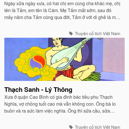
Ngày xửa ngày xưa, có hai chị em cùng cha khác mẹ, chị
tên là Tấm, em tên là Cám. Mẹ Tấm mất sớm, sau đó
mấy năm cha Tấm cũng qua đời, Tấm ở với dì ghẻ là mẹ
Cám...
Truyện cổ tích Việt Nam
Thạch Sanh - Lý Thông
Xưa ở quận Cao Bình có gia đình bác tiều phu Thạch
Nghĩa, vợ chồng tuổi cao mà vẫn không con. Ông bà lo
buồn và ra sức làm việc nghĩa. Ông thì sửa cầu, sửa
cống, khơi rãnh, đắp đường. Bà thì nấu nước cho người
qua đường uống...
Truyện cổ tích Việt Nam