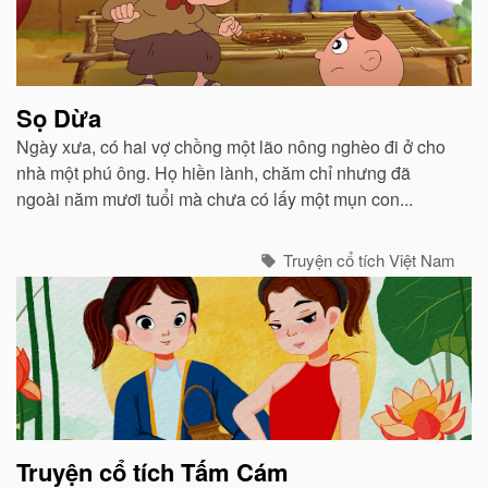
liên
quan
Sọ Dừa
Ngày xưa, có hai vợ chồng một lão nông nghèo đi ở cho
nhà một phú ông. Họ hiền lành, chăm chỉ nhưng đã
ngoài năm mươi tuổi mà chưa có lấy một mụn con...
Truyện cổ tích Việt Nam
Truyện cổ tích Tấm Cám