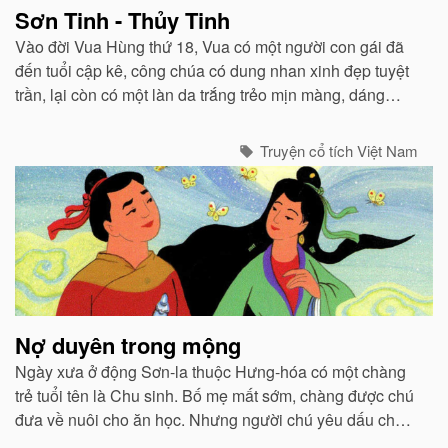
Sơn Tinh - Thủy Tinh
Vào đời Vua Hùng thứ 18, Vua có một người con gái đã
đến tuổi cập kê, công chúa có dung nhan xinh đẹp tuyệt
trần, lại còn có một làn da trắng trẻo mịn màng, dáng
người nàng cũng cao ráo. Tên của nàng công chúa này
là Mỵ Nương...
Truyện cổ tích Việt Nam
Nợ duyên trong mộng
Ngày xưa ở động Sơn-la thuộc Hưng-hóa có một chàng
trẻ tuổi tên là Chu sinh. Bố mẹ mất sớm, chàng được chú
đưa về nuôi cho ăn học. Nhưng người chú yêu dấu cháu
bao nhiêu thì người thím lại ghét bỏ bấy nhiêu...