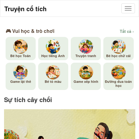
Truyện cổ tích
🎮 Vui học & trò chơi
Tất cả ›
Bé học Toán
Học tiếng Anh
Truyện tranh
Bé học chữ cái
Game lật thẻ
Bé tô màu
Game xếp hình
Đường đua toán
học
Sự tích cây chổi