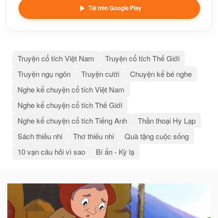
Tải trên Google Play
Truyện cổ tích Việt Nam
Truyện cổ tích Thế Giới
Truyện ngụ ngôn
Truyện cười
Chuyện kể bé nghe
Nghe kể chuyện cổ tích Việt Nam
Nghe kể chuyện cổ tích Thế Giới
Nghe kể chuyện cổ tích Tiếng Anh
Thần thoại Hy Lạp
Sách thiếu nhi
Thơ thiếu nhi
Quà tặng cuộc sống
10 vạn câu hỏi vì sao
Bí ẩn - Kỳ lạ
Bài
viết