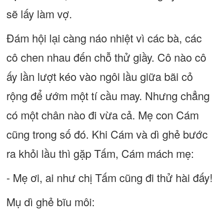
sẽ lấy làm vợ.
Đám hội lại càng náo nhiệt vì các bà, các
cô chen nhau đến chỗ thử giầy. Cô nào cô
ấy lần lượt kéo vào ngôi lầu giữa bãi cỏ
rộng để ướm một tí cầu may. Nhưng chẳng
có một chân nào đi vừa cả. Mẹ con Cám
cũng trong số đó. Khi Cám và dì ghẻ bước
ra khỏi lầu thì gặp Tấm, Cám mách mẹ:
- Mẹ ơi, ai như chị Tấm cũng đi thử hài đấy!
Mụ dì ghẻ bĩu môi: