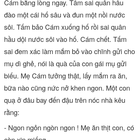
Cám bằng lòng ngay. Tấm sai quân hầu
đào một cái hố sâu và đun một nồi nước
sôi. Tấm bảo Cám xuống hố rồi sai quân
hầu dội nước sôi vào hố. Cám chết. Tấm
sai đem xác làm mắm bỏ vào chĩnh gửi cho
mụ dì ghẻ, nói là quà của con gái mụ gửi
biếu. Mẹ Cám tưởng thật, lấy mắm ra ăn,
bữa nào cũng nức nở khen ngon. Một con
quạ ở đâu bay đến đậu trên nóc nhà kêu
rằng:
- Ngon ngỏn ngòn ngon ! Mẹ ăn thịt con, có
còn xin miếng.