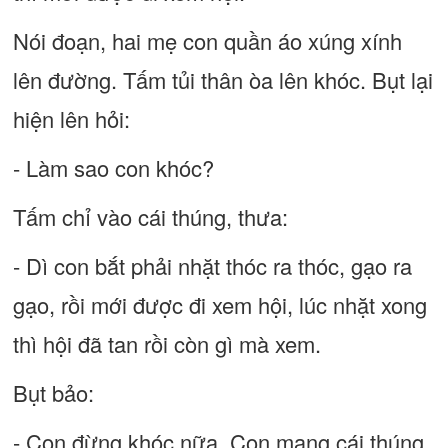
Nói đoạn, hai mẹ con quần áo xúng xính
lên đường. Tấm tủi thân òa lên khóc. Bụt lại
hiện lên hỏi:
- Làm sao con khóc?
Tấm chỉ vào cái thúng, thưa:
- Dì con bắt phải nhặt thóc ra thóc, gạo ra
gạo, rồi mới được đi xem hội, lúc nhặt xong
thì hội đã tan rồi còn gì mà xem.
Bụt bảo:
- Con đừng khóc nữa. Con mang cái thúng