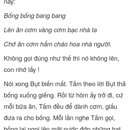
này:
Bống bống bang bang
Lên ăn cơm vàng cơm bạc nhà ta
Chớ ăn cơm hẩm cháo hoa nhà người.
Không gọi đúng như thế thì nó không lên,
con nhớ lấy !
Nói xong Bụt biến mất. Tấm theo lời Bụt thả
bống xuống giếng. Rồi từ hôm ấy trở đi, cứ
mỗi bữa ăn, Tấm đều để dành cơm, giấu
đưa ra cho bống. Mỗi lần nghe Tấm gọi,
bống lại ngoi lên mặt nước đớp những hạt