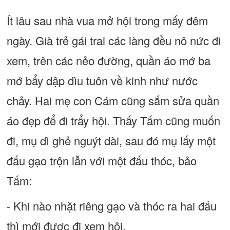
Ít lâu sau nhà vua mở hội trong mấy đêm
ngày. Già trẻ gái trai các làng đều nô nức đi
xem, trên các nẻo đường, quần áo mớ ba
mớ bẩy dập dìu tuôn về kinh như nước
chảy. Hai mẹ con Cám cũng sắm sửa quần
áo đẹp để đi trẩy hội. Thấy Tấm cũng muốn
đi, mụ dì ghẻ nguýt dài, sau đó mụ lấy một
đấu gạo trộn lẫn với một đấu thóc, bảo
Tấm:
- Khi nào nhặt riêng gạo và thóc ra hai đấu
thì mới được đi xem hội.