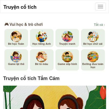
Truyện cổ tích
🎮 Vui học & trò chơi
Tất cả ›
Bé học Toán
Học tiếng Anh
Truyện tranh
Bé học chữ cái
Game lật thẻ
Bé tô màu
Game xếp hình
Đường đua toán
học
Truyện cổ tích Tấm Cám