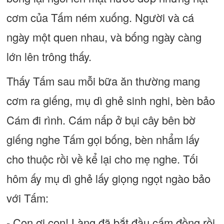
cơm của Tấm ném xuống. Người và cá
ngày một quen nhau, và bống ngày càng
lớn lên trông thấy.
Thấy Tấm sau mỗi bữa ăn thường mang
cơm ra giếng, mụ dì ghẻ sinh nghi, bèn bảo
Cám đi rình. Cám nấp ở bụi cây bên bờ
giếng nghe Tấm gọi bống, bèn nhẩm lấy
cho thuộc rồi về kể lại cho mẹ nghe. Tối
hôm ấy mụ dì ghẻ lấy giọng ngọt ngào bảo
với Tấm:
- Con ơi con! Làng đã bắt đầu cấm đồng rồi