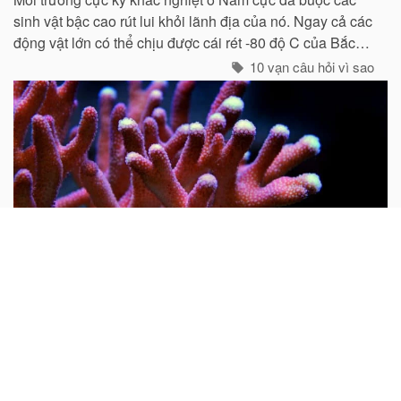
sinh vật bậc cao rút lui khỏi lãnh địa của nó. Ngay cả các
động vật lớn có thể chịu được cái rét -80 độ C của Bắc
cực như gấu trắng, voi biển. cũng không hề có mặt ở cực
10 vạn câu hỏi vì sao
Nam...
Tại sao nói san hô là động vật?
Mọi người thường cho rằng san hô là đá quý và hình
dung nó là một khoáng vật. Do rất nhiều san hô thiên
nhiên chưa được gia công đều có hình cành cây nên từ
xưa đến nay rất nhiều người lại cho rằng san hô là thực
vật...
10 vạn câu hỏi vì sao