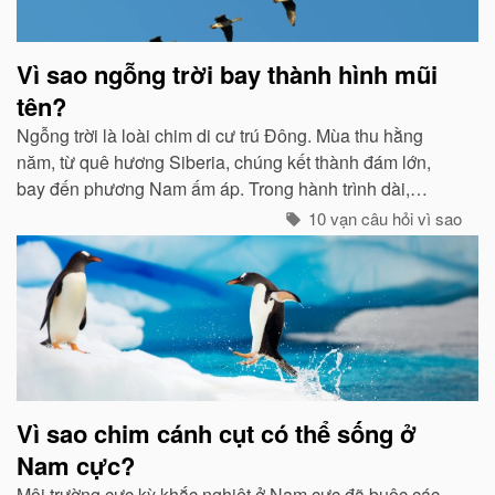
Vì sao ngỗng trời bay thành hình mũi
tên?
Ngỗng trời là loài chim di cư trú Đông. Mùa thu hằng
năm, từ quê hương Siberia, chúng kết thành đám lớn,
bay đến phương Nam ấm áp. Trong hành trình dài,
chúng tổ chức đội hình rất chặt chẽ...
10 vạn câu hỏi vì sao
Vì sao chim cánh cụt có thể sống ở
Nam cực?
Môi trường cực kỳ khắc nghiệt ở Nam cực đã buộc các