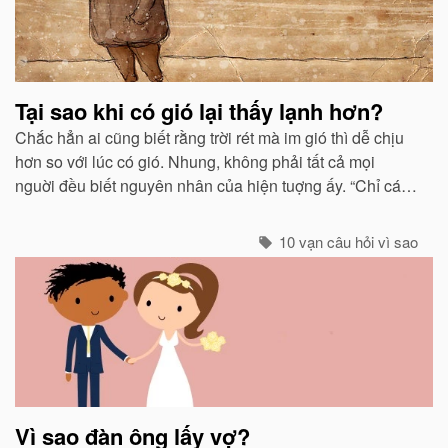
Tại sao khi có gió lại thấy lạnh hơn?
Chắc hẳn ai cũng biết rằng trời rét mà im gió thì dễ chịu
hơn so với lúc có gió. Nhung, không phải tất cả mọi
nguời đều biết nguyên nhân của hiện tuợng ấy. “Chỉ các
sinh vật mới cảm thấy giá buốt khi có gió”, còn các vật vô
sinh thì không.
10 vạn câu hỏi vì sao
Vì sao đàn ông lấy vợ?