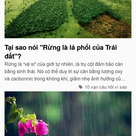
Tại sao nói "Rừng là lá phổi của Trái
đất"?
Rừng là “vệ sĩ” của giới tự nhiên, là trụ cột đảm bảo cân
bằng sinh thái. Nó có thể duy trì sự cân bằng lượng oxy
và cacbonnic trong không khí, giảm nhẹ ảnh hưởng của
các chất thải, khí độc gây nên ô nhiễm, làm trong sạch
10 vạn câu hỏi vì sao
môi trường...