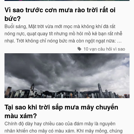
Vì sao trước cơn mưa rào trời rất oi
bức?
Buổi sáng, Mặt trời vừa mới mọc mà không khí đã rất
nóng nực, quạt quay tít nhưng mồ hôi mồ kê bạn rất nhễ
nhại. Trời không chỉ nóng bức mà còn ngột ngạt nữa: Đó
chính là dấu hiệu bắt đẩu của một cơn mưa rào...
10 vạn câu hỏi vì sao
Tại sao khi trời sắp mưa mây chuyển
màu xám?
Chính độ dày hay chiều cao của đám mây là nguyên
nhân khiến cho mây có màu xám. Khi mây mỏng, chúng