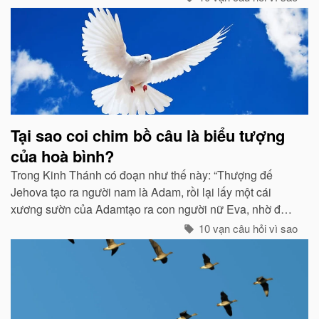
Tại sao coi chim bồ câu là biểu tượng
của hoà bình?
Trong Kinh Thánh có đoạn như thế này: “Thượng đế
Jehova tạo ra người nam là Adam, rồi lại lấy một cái
xương sườn của Adamtạo ra con người nữ Eva, nhờ đó
con cháu của họ sinh sôi nảy nở và làm ăn sinh sống rất
10 vạn câu hỏi vì sao
hưng thịnh...