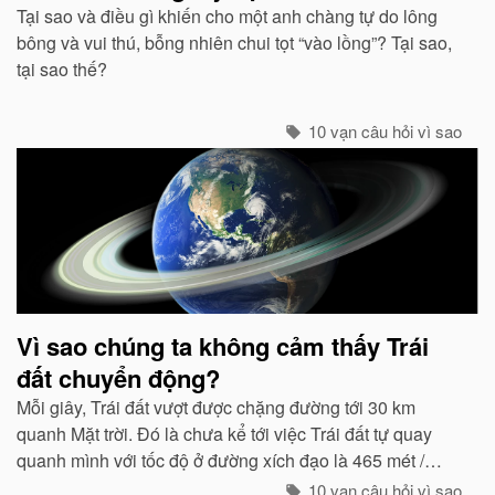
Tại sao và điều gì khiến cho một anh chàng tự do lông
bông và vui thú, bỗng nhiên chui tọt “vào lồng”? Tại sao,
tại sao thế?
10 vạn câu hỏi vì sao
Vì sao chúng ta không cảm thấy Trái
đất chuyển động?
Mỗi giây, Trái đất vượt được chặng đường tới 30 km
quanh Mặt trời. Đó là chưa kể tới việc Trái đất tự quay
quanh mình với tốc độ ở đường xích đạo là 465 mét /
giây. Vậy mà có vẻ như Trái đất đang đứng yên...
10 vạn câu hỏi vì sao