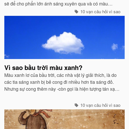
sẽ để cho phẩn lớn ánh sáng xuyên qua và có màu
trắng...
10 vạn câu hỏi vì sao
Vì sao bầu trời màu xanh?
Màu xanh lơ của bầu trời, các nhà vật lý giải thích, là do
các tia sáng xanh bị bẻ cong đi nhiều hơn tia sáng đỏ.
Nhưng sự cong thêm này -còn gọi là hiện tượng tán xạ -
cũng mạnh không kém ở các tia tím...
10 vạn câu hỏi vì sao