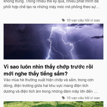
không trung. Trong nhiều thế kỷ qua, nhiều phát minh đã
phối hợp chế tạo ra những máy móc mô phỏng theo sự
quan sát của con người về các loài chim...
10 vạn câu hỏi vì sao
Vì sao luôn nhìn thấy chớp trước rồi
mới nghe thấy tiếng sấm?
Vào mùa hè thường xuất hiện chớp và sấm, trong cơn
dông, điện trường giữa hai khu vực mang điện tích
dương và điện tích âm trong những đám mây lớn đến một
mức độ nhất định, hai loại điện tích trong quá trình phát
10 vạn câu hỏi vì sao
triển sẽ phát ra tia lửa...