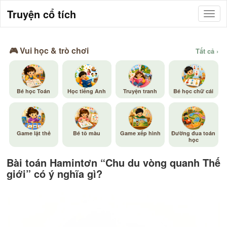
Truyện cổ tích
🎮 Vui học & trò chơi
Tất cả ›
Bé học Toán
Học tiếng Anh
Truyện tranh
Bé học chữ cái
Game lật thẻ
Bé tô màu
Game xếp hình
Đường đua toán
học
Bài toán Hamintơn “Chu du vòng quanh Thế
giới” có ý nghĩa gì?