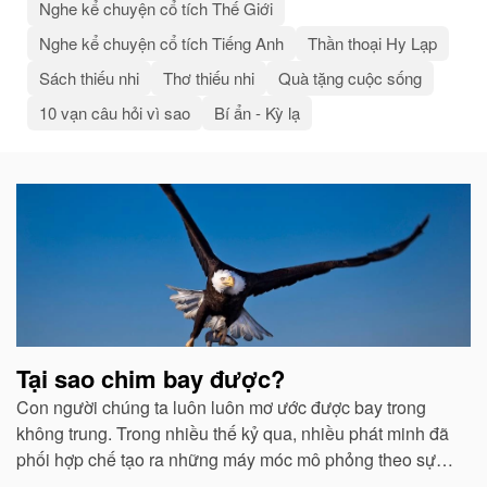
Nghe kể chuyện cổ tích Thế Giới
Nghe kể chuyện cổ tích Tiếng Anh
Thần thoại Hy Lạp
Sách thiếu nhi
Thơ thiếu nhi
Quà tặng cuộc sống
10 vạn câu hỏi vì sao
Bí ẩn - Kỳ lạ
Bài
viết
liên
quan
Tại sao chim bay được?
Con người chúng ta luôn luôn mơ ước được bay trong
không trung. Trong nhiều thế kỷ qua, nhiều phát minh đã
phối hợp chế tạo ra những máy móc mô phỏng theo sự
quan sát của con người về các loài chim...