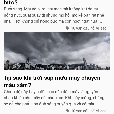
bức?
Buổi sáng, Mặt trời vừa mới mọc mà không khí đã rất
nóng nực, quạt quay tít nhưng mồ hôi mồ kê bạn rất nhễ
nhại. Trời không chỉ nóng bức mà còn ngột ngạt nữa: Đó
chính là dấu hiệu bắt đẩu của một cơn mưa rào...
10 vạn câu hỏi vì sao
Tại sao khi trời sắp mưa mây chuyển
màu xám?
Chính độ dày hay chiều cao của đám mây là nguyên
nhân khiến cho mây có màu xám. Khi mây mỏng, chúng
sẽ để cho phẩn lớn ánh sáng xuyên qua và có màu
trắng...
10 vạn câu hỏi vì sao