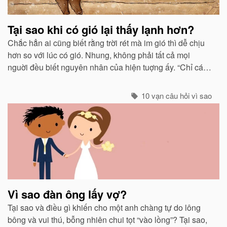
Tại sao khi có gió lại thấy lạnh hơn?
Chắc hẳn ai cũng biết rằng trời rét mà im gió thì dễ chịu
hơn so với lúc có gió. Nhung, không phải tất cả mọi
nguời đều biết nguyên nhân của hiện tuợng ấy. “Chỉ các
sinh vật mới cảm thấy giá buốt khi có gió”, còn các vật vô
sinh thì không.
10 vạn câu hỏi vì sao
Vì sao đàn ông lấy vợ?
Tại sao và điều gì khiến cho một anh chàng tự do lông
bông và vui thú, bỗng nhiên chui tọt “vào lồng”? Tại sao,