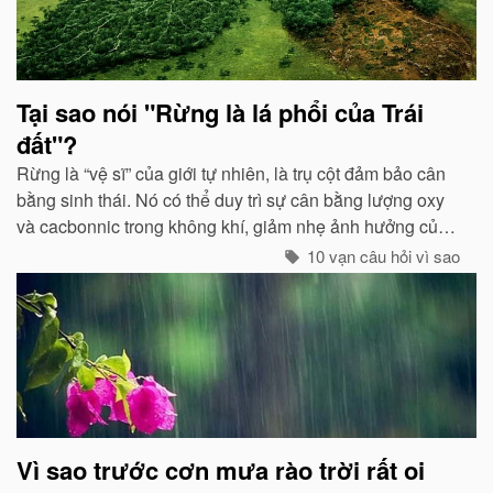
Tại sao nói "Rừng là lá phổi của Trái
đất"?
Rừng là “vệ sĩ” của giới tự nhiên, là trụ cột đảm bảo cân
bằng sinh thái. Nó có thể duy trì sự cân bằng lượng oxy
và cacbonnic trong không khí, giảm nhẹ ảnh hưởng của
các chất thải, khí độc gây nên ô nhiễm, làm trong sạch
10 vạn câu hỏi vì sao
môi trường...
Vì sao trước cơn mưa rào trời rất oi