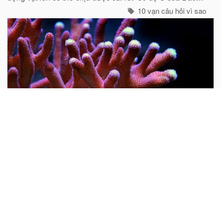
cực như gấu trắng, voi biển. cũng không hề có mặt ở cực
10 vạn câu hỏi vì sao
Nam...
Tại sao nói san hô là động vật?
Mọi người thường cho rằng san hô là đá quý và hình
dung nó là một khoáng vật. Do rất nhiều san hô thiên
nhiên chưa được gia công đều có hình cành cây nên từ
xưa đến nay rất nhiều người lại cho rằng san hô là thực
vật...
10 vạn câu hỏi vì sao