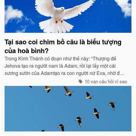
Tại sao coi chim bồ câu là biểu tượng
của hoà bình?
Trong Kinh Thánh có đoạn như thế này: “Thượng đế
Jehova tạo ra người nam là Adam, rồi lại lấy một cái
xương sườn của Adamtạo ra con người nữ Eva, nhờ đó
con cháu của họ sinh sôi nảy nở và làm ăn sinh sống rất
10 vạn câu hỏi vì sao
hưng thịnh...