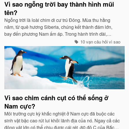
Vì sao ngỗng trời bay thành hình mũi
tên?
Ngỗng trời là loài chim di cư trú Đông. Mùa thu hằng
năm, từ quê hương Siberia, chúng kết thành đám lớn,
bay đến phương Nam ấm áp. Trong hành trình dài,
chúng tổ chức đội hình rất chặt chẽ...
10 vạn câu hỏi vì sao
Vì sao chim cánh cụt có thể sống ở
Nam cực?
Môi trường cực kỳ khắc nghiệt ở Nam cực đã buộc các
sinh vật bậc cao rút lui khỏi lãnh địa của nó. Ngay cả các
động vật lớn có thể chịu được cái rét -80 độ C của Bắc