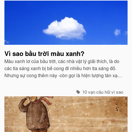
Vì sao bầu trời màu xanh?
Màu xanh lơ của bầu trời, các nhà vật lý giải thích, là do
các tia sáng xanh bị bẻ cong đi nhiều hơn tia sáng đỏ.
Nhưng sự cong thêm này -còn gọi là hiện tượng tán xạ -
cũng mạnh không kém ở các tia tím...
10 vạn câu hỏi vì sao