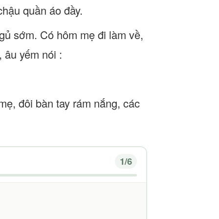
chậu quần áo đầy.
ngủ sớm. Có hôm mẹ đi làm về,
 âu yếm nói :
mẹ, đôi bàn tay rám nắng, các
1
/6