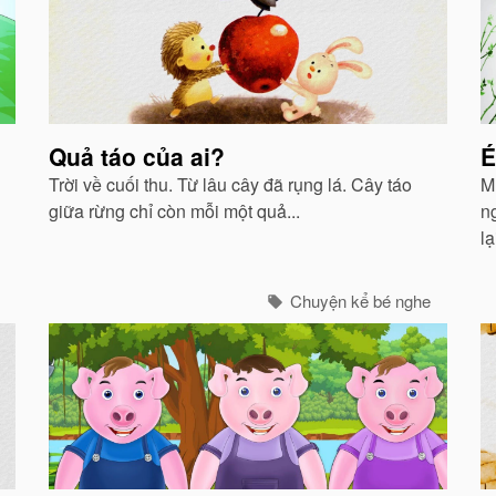
Quả táo của ai?
É
Trời về cuối thu. Từ lâu cây đã rụng lá. Cây táo
M
giữa rừng chỉ còn mỗi một quả...
n
lạ
Chuyện kể bé nghe