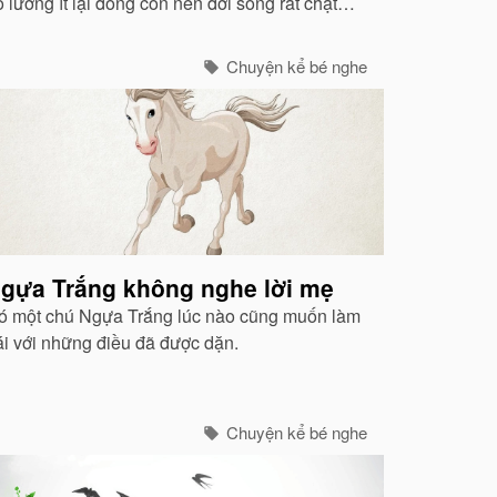
 lương ít lại đông con nên đời sống rất chật
ật. Ông phải kiếm việc làm thêm vào ban đêm.
Chuyện kể bé nghe
gựa Trắng không nghe lời mẹ
ó một chú Ngựa Trắng lúc nào cũng muốn làm
rái với những điều đã được dặn.
Chuyện kể bé nghe