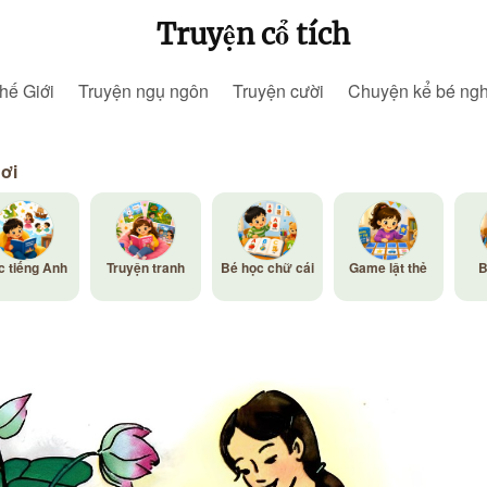
Truyện cổ tích
hế Giới
Truyện ngụ ngôn
Truyện cười
Chuyện kể bé ng
hơi
c tiếng Anh
Truyện tranh
Bé học chữ cái
Game lật thẻ
B