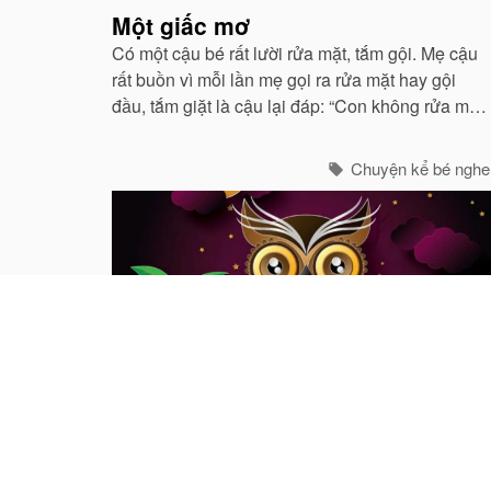
Một giấc mơ
Có một cậu bé rất lười rửa mặt, tắm gội. Mẹ cậu
rất buồn vì mỗi lần mẹ gọi ra rửa mặt hay gội
đầu, tắm giặt là cậu lại đáp: “Con không rửa mặt
đâu! Không tắm gội đâu!”.
Chuyện kể bé nghe
Con cú khôn ngoan
Ngày xửa ngày xưa, có một con cú già sống trên
một cây sồi to. Mỗi ngày, nó đều phóng tầm mắt
ra thật xa để quan sát những điều xảy ra xung