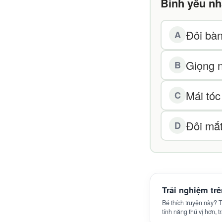
Bình yêu nh
Đôi bàn
A
Giọng 
B
Mái tó
C
Đôi mắ
D
Trải nghiệm tr
Bé thích truyện này?
tính năng thú vị hơn, 