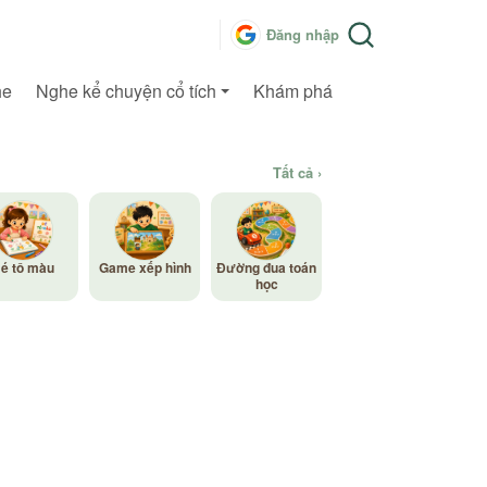
Đăng nhập
he
Nghe kể chuyện cổ tích
Khám phá
Tất cả ›
é tô màu
Game xếp hình
Đường đua toán
học