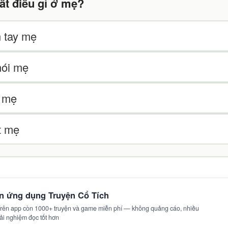
ất điều gì ở mẹ?
 tay mẹ
nói mẹ
c mẹ
t mẹ
ên ứng dụng Truyện Cổ Tích
 Trên app còn 1000+ truyện và game miễn phí — không quảng cáo, nhiều
trải nghiệm đọc tốt hơn