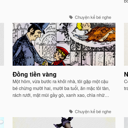
bố
v
Chuyện kể bé nghe
Đồng tiền vàng
N
Một hôm, vừa bước ra khỏi nhà, tôi gặp một cậu
C
bé chừng mười hai, mười ba tuổi, ăn mặc tồi tàn,
t
rách rưới, mặt mũi gầy gò, xanh xao, chìa những
bao diêm khẩn khoản nhờ tôi mua giúp.
Chuyện kể bé nghe