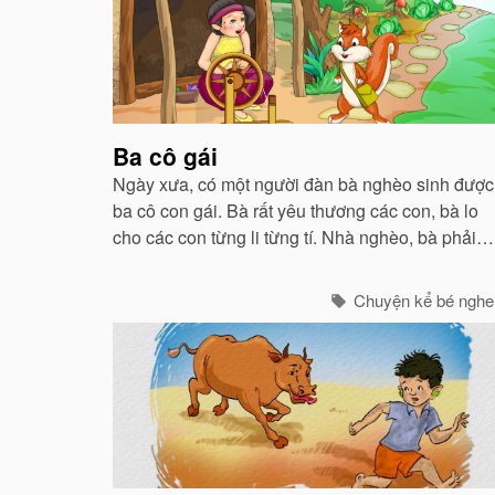
Ba cô gái
Ngày xưa, có một người đàn bà nghèo sinh được
ba cô con gái. Bà rất yêu thương các con, bà lo
cho các con từng li từng tí. Nhà nghèo, bà phải
làm lụng vất vả để nuôi các con nhưng bà không
hề phàn nàn...
Chuyện kể bé nghe