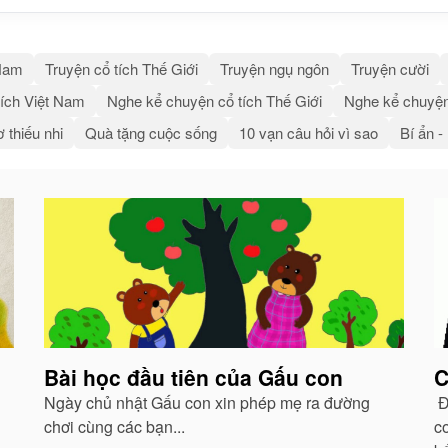
 Nam
Truyện cổ tích Thế Giới
Truyện ngụ ngôn
Truyện cười
ích Việt Nam
Nghe kể chuyện cổ tích Thế Giới
Nghe kể chuyện
 thiếu nhi
Quà tặng cuộc sống
10 vạn câu hỏi vì sao
Bí ẩn -
Bài học đầu tiên của Gấu con
C
Ngày chủ nhật Gấu con xin phép mẹ ra đường
Đó
chơi cùng các bạn...
c