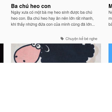
Ba chú heo con
M
Ngày xưa có một bà mẹ heo sinh được ba chú
N
heo con. Ba chú heo hay ăn nên lớn rất nhanh,
m
khi thấy những đứa con của mình cũng đã lớn...
b
n
Chuyện kể bé nghe
Con cừu đen kêu be be
K
Ngày xửa ngày xưa, có một con cừu đen sống
N
trong một ngôi nhà nhỏ. Cứ đến mùa xuân, con
l
cừu đen lại tự cạo sạch lông của mình và đem ra
s