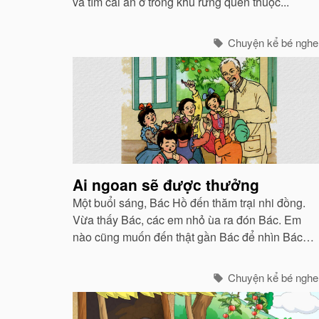
và tìm cái ăn ở trong khu rừng quen thuộc...
Chuyện kể bé nghe
Ai ngoan sẽ được thưởng
Một buổi sáng, Bác Hồ đến thăm trại nhi đồng.
Vừa thấy Bác, các em nhỏ ùa ra đón Bác. Em
nào cũng muốn đến thật gần Bác để nhìn Bác
cho rõ. Có em cứ đi giật lùi phía trước Bác để
luôn luôn được nhìn thấy Bác.
Chuyện kể bé nghe