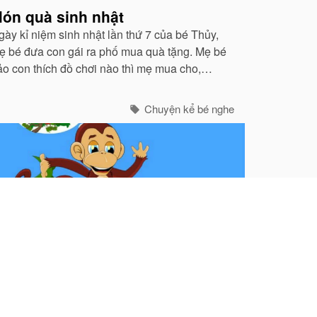
ón quà sinh nhật
gày kỉ niệm sinh nhật lần thứ 7 của bé Thủy,
ẹ bé đưa con gái ra phố mua quà tặng. Mẹ bé
ảo con thích đồ chơi nào thì mẹ mua cho,
hưng chỉ được mua một thứ thôi.
Chuyện kể bé nghe
hỉ và cá sấu
gày xưa, có một con khỉ sống trên một cây cao
ớn và làm bạn với một con cá sấu sống ở dòng
ông gần đó. Mỗi ngày, con khỉ sẽ hái những