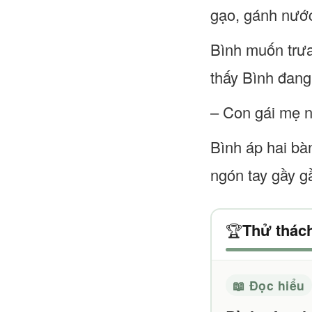
gạo, gánh nước
Bình muốn trưa
thấy Bình đang
– Con gái mẹ 
Bình áp hai bà
ngón tay gầy g
Thử thách
🏆
📖 Đọc hiểu