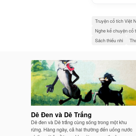
Truyện cổ tích Việt
Nghe kể chuyện cổ t
Sách thiếu nhi
Thơ
Bài
viết
liên
quan
Dê Đen và Dê Trắng
Dê đen và Dê trắng cùng sống trong một khu
rừng. Hàng ngày, cả hai thường đến uống nước