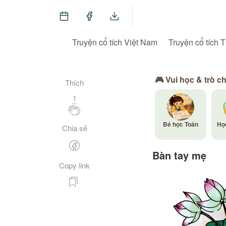
Truyện cổ tích Việt Nam
Truyện cổ tích T
🎮 Vui học & trò c
Thích
1
Bé học Toán
Họ
Chia sẻ
Bàn tay mẹ
Copy link