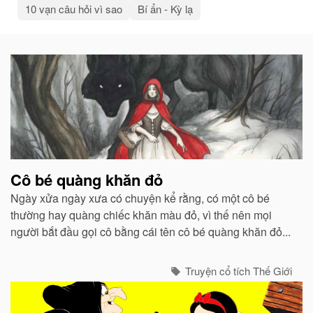
10 vạn câu hỏi vì sao
Bí ẩn - Kỳ lạ
Bài
viết
liên
quan
Cô bé quàng khăn đỏ
Ngày xửa ngày xưa có chuyện kể rằng, có một cô bé
thường hay quàng chiếc khăn màu đỏ, vì thế nên mọi
người bắt đầu gọi cô bằng cái tên cô bé quàng khăn đỏ...
Truyện cổ tích Thế Giới