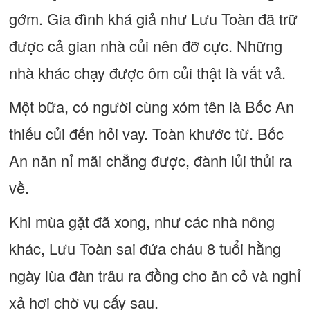
gớm. Gia đình khá giả như Lưu Toàn đã trữ
được cả gian nhà củi nên đỡ cực. Những
nhà khác chạy được ôm củi thật là vất vả.
Một bữa, có người cùng xóm tên là Bốc An
thiếu củi đến hỏi vay. Toàn khước từ. Bốc
An năn nỉ mãi chẳng được, đành lủi thủi ra
về.
Khi mùa gặt đã xong, như các nhà nông
khác, Lưu Toàn sai đứa cháu 8 tuổi hằng
ngày lùa đàn trâu ra đồng cho ăn cỏ và nghỉ
xả hơi chờ vụ cấy sau.