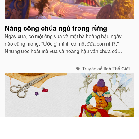
Nàng công chúa ngủ trong rừng
Ngày xưa, có một ông vua và một bà hoàng hậu ngày
nào cũng mong: "Ước gì mình có một đứa con nhỉ?."
Nhưng ước hoài mà vua và hoàng hậu vẫn chưa có
con...
Truyện cổ tích Thế Giới
Chú thợ may nhỏ thó can đảm
Vào một buổi sáng mùa hè đẹp trời, một chú thợ may bé