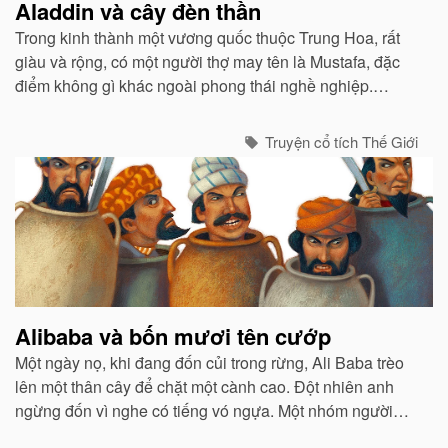
Aladdin và cây đèn thần
Trong kinh thành một vương quốc thuộc Trung Hoa, rất
giàu và rộng, có một người thợ may tên là Mustafa, đặc
điểm không gì khác ngoài phong thái nghề nghiệp.
Mustafa rất nghèo, công việc chỉ vừa đủ ăn cho ông, vợ
và một đứa con trai...
Truyện cổ tích Thế Giới
Alibaba và bốn mươi tên cướp
Một ngày nọ, khi đang đốn củi trong rừng, Ali Baba trèo
lên một thân cây để chặt một cành cao. Đột nhiên anh
ngừng đốn vì nghe có tiếng vó ngựa. Một nhóm người
đang cưỡi ngựa đến. Trông họ có vẻ dữ dằn và giống