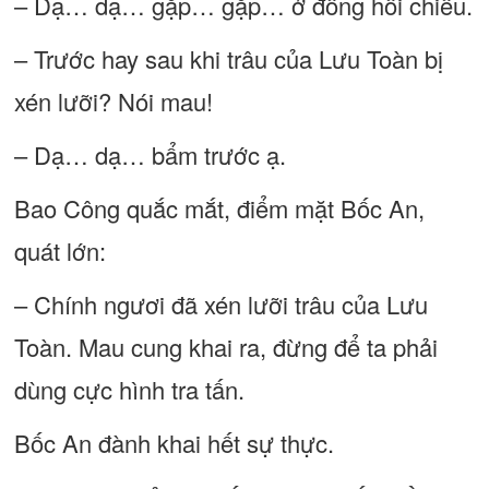
– Dạ… dạ… gặp… gặp… ở đồng hồi chiều.
– Trước hay sau khi trâu của Lưu Toàn bị
xén lưỡi? Nói mau!
– Dạ… dạ… bẩm trước ạ.
Bao Công quắc mắt, điểm mặt Bốc An,
quát lớn:
– Chính ngươi đã xén lưỡi trâu của Lưu
Toàn. Mau cung khai ra, đừng để ta phải
dùng cực hình tra tấn.
Bốc An đành khai hết sự thực.