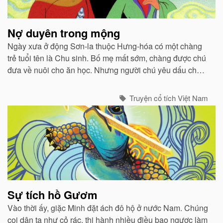
Nợ duyên trong mộng
Ngày xưa ở động Sơn-la thuộc Hưng-hóa có một chàng
trẻ tuổi tên là Chu sinh. Bố mẹ mất sớm, chàng được chú
đưa về nuôi cho ăn học. Nhưng người chú yêu dấu cháu
bao nhiêu thì người thím lại ghét bỏ bấy nhiêu...
Truyện cổ tích Việt Nam
Sự tích hồ Gươm
Vào thời ấy, giặc Minh đặt ách đô hộ ở nước Nam. Chúng
coi dân ta như cỏ rác, thi hành nhiều điều bạo ngược làm