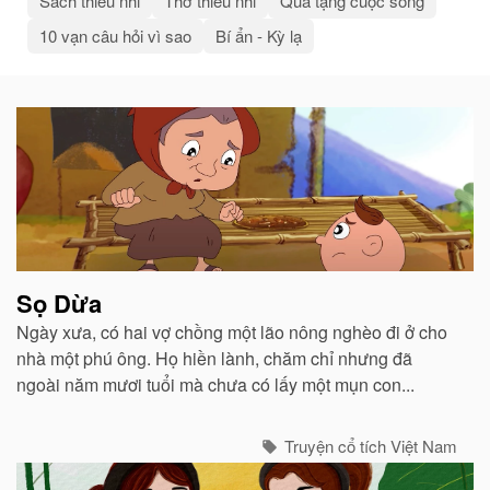
Sách thiếu nhi
Thơ thiếu nhi
Quà tặng cuộc sống
10 vạn câu hỏi vì sao
Bí ẩn - Kỳ lạ
Bài
viết
liên
quan
Sọ Dừa
Ngày xưa, có hai vợ chồng một lão nông nghèo đi ở cho
nhà một phú ông. Họ hiền lành, chăm chỉ nhưng đã
ngoài năm mươi tuổi mà chưa có lấy một mụn con...
Truyện cổ tích Việt Nam