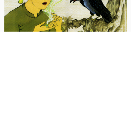
Viên ngọc ước của quạ
Ngày xưa, có một anh chàng trẻ tuổi tên là Đê. Nhà anh
nghèo khó, cha mẹ phải cho đi ở tại một nhà lão trọc phú.
Trọc phú bắt anh chăn trâu. Nhưng anh có thói ham chơi
bời...
Truyện cổ tích Việt Nam