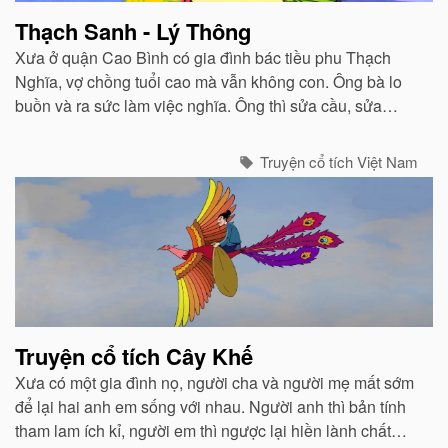
Thạch Sanh - Lý Thông
Xưa ở quận Cao Bình có gia đình bác tiều phu Thạch
Nghĩa, vợ chồng tuổi cao mà vẫn không con. Ông bà lo
buồn và ra sức làm việc nghĩa. Ông thì sửa cầu, sửa
cống, khơi rãnh, đắp đường. Bà thì nấu nước cho người
qua đường uống...
Truyện cổ tích Việt Nam
Truyện cổ tích Cây Khế
Xưa có một gia đình nọ, người cha và người mẹ mất sớm
để lại hai anh em sống với nhau. Người anh thì bản tính
tham lam ích kỉ, người em thì ngược lại hiền lành chất