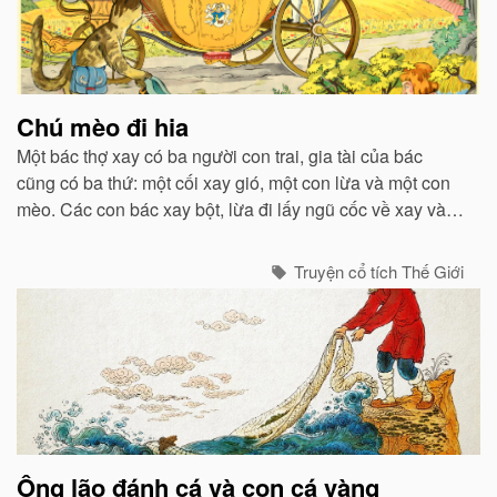
Chú mèo đi hia
Một bác thợ xay có ba người con trai, gia tài của bác
cũng có ba thứ: một cối xay gió, một con lừa và một con
mèo. Các con bác xay bột, lừa đi lấy ngũ cốc về xay và
chở bột đi, còn mèo thì bắt chuột...
Truyện cổ tích Thế Giới
Ông lão đánh cá và con cá vàng