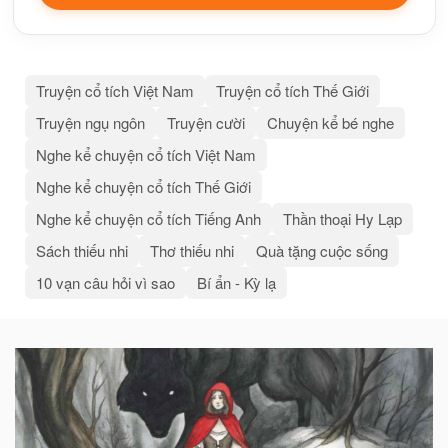
Truyện cổ tích Việt Nam
Truyện cổ tích Thế Giới
Truyện ngụ ngôn
Truyện cười
Chuyện kể bé nghe
Nghe kể chuyện cổ tích Việt Nam
Nghe kể chuyện cổ tích Thế Giới
Nghe kể chuyện cổ tích Tiếng Anh
Thần thoại Hy Lạp
Sách thiếu nhi
Thơ thiếu nhi
Quà tặng cuộc sống
10 vạn câu hỏi vì sao
Bí ẩn - Kỳ lạ
Bài
viết
liên