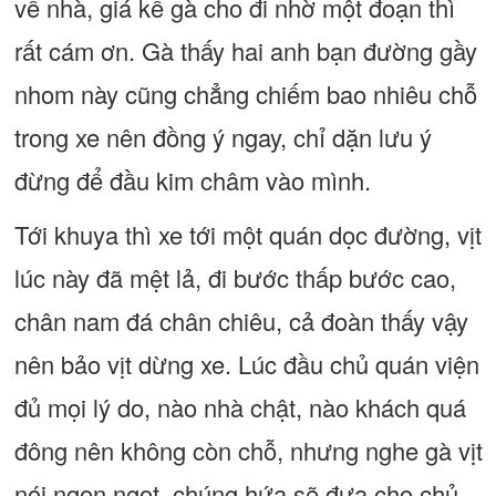
về nhà, giá kể gà cho đi nhờ một đoạn thì
rất cám ơn. Gà thấy hai anh bạn đường gầy
nhom này cũng chẳng chiếm bao nhiêu chỗ
trong xe nên đồng ý ngay, chỉ dặn lưu ý
đừng để đầu kim châm vào mình.
Tới khuya thì xe tới một quán dọc đường, vịt
lúc này đã mệt lả, đi bước thấp bước cao,
chân nam đá chân chiêu, cả đoàn thấy vậy
nên bảo vịt dừng xe. Lúc đầu chủ quán viện
đủ mọi lý do, nào nhà chật, nào khách quá
đông nên không còn chỗ, nhưng nghe gà vịt
nói ngon ngọt, chúng hứa sẽ đưa cho chủ