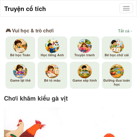
Truyện cổ tích
🎮 Vui học & trò chơi
Tất cả ›
Bé học Toán
Học tiếng Anh
Truyện tranh
Bé học chữ cái
Game lật thẻ
Bé tô màu
Game xếp hình
Đường đua toán
học
Chơi khăm kiểu gà vịt