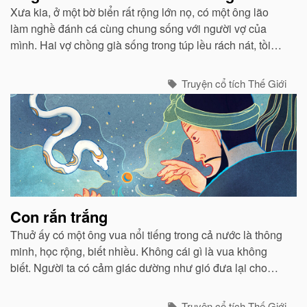
Xưa kia, ở một bờ biển rất rộng lớn nọ, có một ông lão
làm nghề đánh cá cùng chung sống với người vợ của
mình. Hai vợ chồng già sống trong túp lều rách nát, tồi
tàn...
Truyện cổ tích Thế Giới
Con rắn trắng
Thuở ấy có một ông vua nổi tiếng trong cả nước là thông
minh, học rộng, biết nhiều. Không cái gì là vua không
biết. Người ta có cảm giác dường như gió đưa lại cho
vua những tin tức bí mật nhất...
Truyện cổ tích Thế Giới