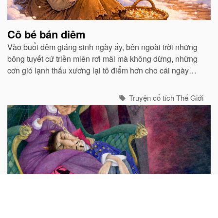
Cô bé bán diêm
Vào buổi đêm giáng sinh ngày ấy, bên ngoài trời những
bông tuyết cứ triền miên rơi mãi mà không dừng, những
cơn gió lạnh thấu xương lại tô điểm hơn cho cái ngày
giáng sinh vô cùng đặc biệt trong năm, cái ngày mà chúa
sinh ra đời…
Truyện cổ tích Thế Giới
Ba sợi tóc vàng của con quỷ
Ngày xưa có một người đàn bà nghèo sinh được một con
trai. Khi đứa trẻ ra đời người ta nhìn thấy chỏm đầu của