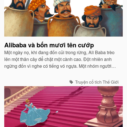
Alibaba và bốn mươi tên cướp
Một ngày nọ, khi đang đốn củi trong rừng, Ali Baba trèo
lên một thân cây để chặt một cành cao. Đột nhiên anh
ngừng đốn vì nghe có tiếng vó ngựa. Một nhóm người
đang cưỡi ngựa đến. Trông họ có vẻ dữ dằn và giống
những tên cướp...
Truyện cổ tích Thế Giới