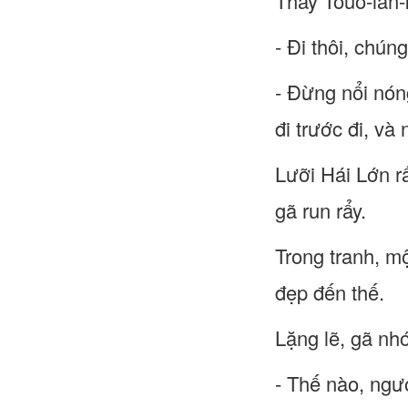
Thấy Touo-lan-
- Đi thôi, chún
- Đừng nổi nóng
đi trước đi, và
Lưỡi Hái Lớn r
gã run rẩy.
Trong tranh, m
đẹp đến thế.
Lặng lẽ, gã nhó
- Thế nào, ngư