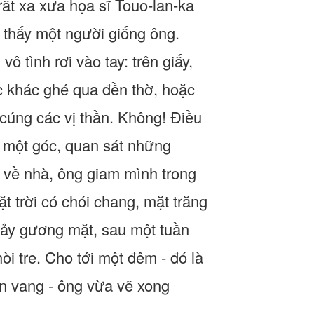
 rất xa xưa họa sĩ Touo-lan-ka
 thấy một người giống ông.
ô tình rơi vào tay: trên giấy,
lúc khác ghé qua đền thờ, hoặc
cúng các vị thần. Không! Điều
g một góc, quan sát những
. về nhà, ông giam mình trong
t trời có chói chang, mặt trăng
bảy gương mặt, sau một tuần
i tre. Cho tới một đêm - đó là
ền vang - ông vừa vẽ xong