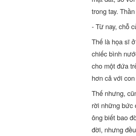
trong tay. Thầ
- Từ nay, chỗ c
Thế là họa sĩ 
chiếc bình nướ
cho một đứa tr
hơn cả với con
Thế nhưng, cũn
rời những bức 
ông biết bao đ
đời, nhưng đều