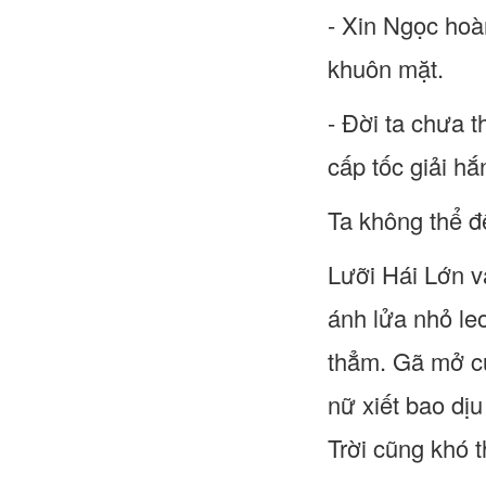
- Xin Ngọc hoà
khuôn mặt.
- Đời ta chưa 
cấp tốc giải hắ
Ta không thể để
Lưỡi Hái Lớn vậ
ánh lửa nhỏ le
thẳm. Gã mở cửa
nữ xiết bao dị
Trời cũng khó t