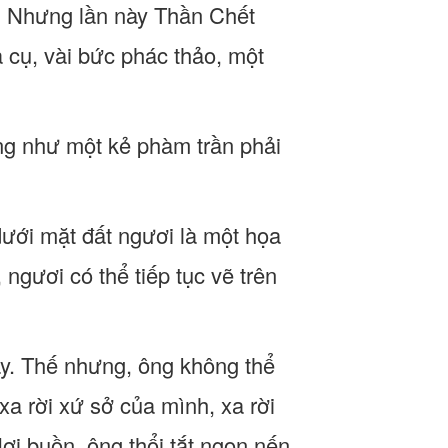
nh. Nhưng lần này Thần Chết
a cụ, vài bức phác thảo, một
ng như một kẻ phàm trần phải
dưới mặt đất ngươi là một họa
ngươi có thể tiếp tục vẽ trên
ấy. Thế nhưng, ông không thể
a rời xứ sở của mình, xa rời
ơi buồn, ông thổi tắt ngọn nến