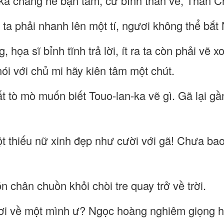
ka chẳng hề bận tâm, cứ bình thản vẽ, Thần Ch
g ta phải nhanh lên một tí, ngươi không thể bắ
, họa sĩ bỉnh tĩnh trả lời, ít ra ta còn phải vẽ
 nói với chủ mi hãy kiên tâm một chút.
ất tò mò muốn biết Touo-lan-ka vẽ gì. Gã lại g
ột thiếu nữ xinh đẹp như cười với gã! Chưa ba
n chân chuồn khỏi chòi tre quay trở về trời.
ơi về một mình ư? Ngọc hoàng nghiêm giọng h