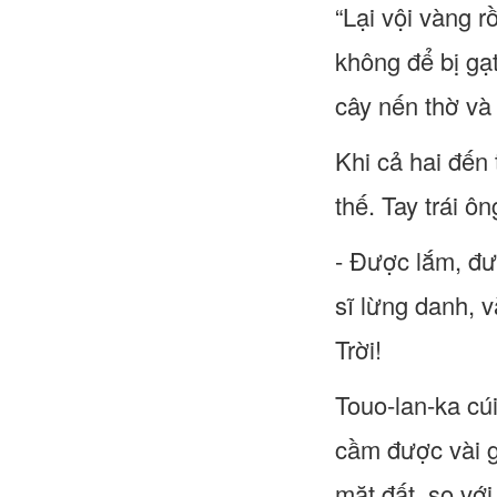
“Lại vội vàng 
không để bị gạt
cây nến thờ và
Khi cả hai đến
thế. Tay trái ô
- Được lắm, đư
sĩ lừng danh, v
Trời!
Touo-lan-ka cú
cầm được vài g
mặt đất, so với