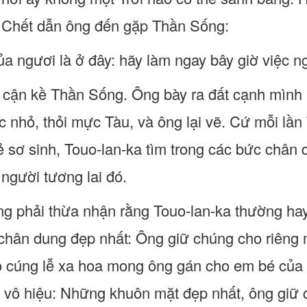
n Chết dẫn ông đến gặp Thần Sống:
ủa ngươi là ở đây: hãy làm ngay bây giờ việc n
ở cận kề Thần Sống. Ông bày ra đất cạnh mình 
c nhỏ, thỏi mực Tàu, và ông lại vẽ. Cứ mỗi lần
ẻ sơ sinh, Touo-lan-ka tìm trong các bức châ
 người tương lai đó.
g phải thừa nhận rằng Touo-lan-ka thường ha
chân dung đẹp nhất: Ông giữ chúng cho riêng
ò cúng lễ xa hoa mong ông gán cho em bé của
 vô hiệu: Những khuôn mặt đẹp nhất, ông giữ ch