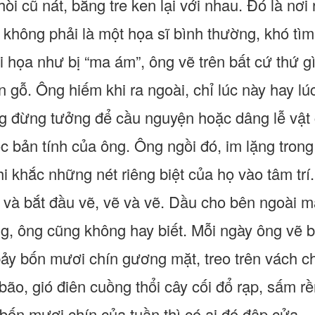
òi cũ nát, bằng tre ken lại với nhau. Đó là nơi
 không phải là một họa sĩ bình thường, khó tìm
họa như bị “ma ám”, ông vẽ trên bất cứ thứ gì v
ên gỗ. Ông hiếm khi ra ngoài, chỉ lúc này hay 
g đừng tưởng để cầu nguyện hoặc dâng lễ vật 
c bản tính của ông. Ông ngồi đó, im lặng tron
i khắc những nét riêng biệt của họ vào tâm trí
t và bắt đầu vẽ, vẽ và vẽ. Dầu cho bên ngoài mặ
ng, ông cũng không hay biết. Mỗi ngày ông vẽ 
ảy bốn mươi chín gương mặt, treo trên vách chò
ão, gió điên cuồng thổi cây cối đổ rạp, sấm r
bốn mươi chín của tuần thì có ai đó đập cửa.