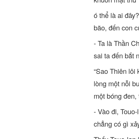
ó thể là ai đâ
bão, đến con c
- Ta là Thần C
sai ta đến bắt 
“Sao Thiên lôi
lòng một nỗi b
một bóng đen, 
- Vào đi, Touo-
chẳng có gì xảy