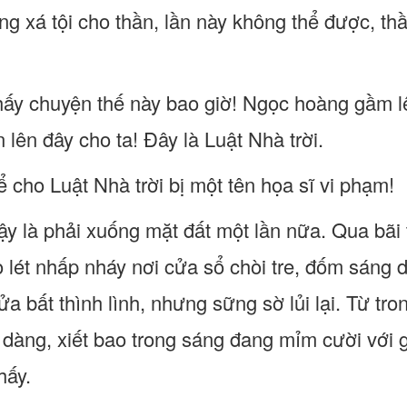
ng xá tội cho thần, lần này không thể được, th
thấy chuyện thế này bao giờ! Ngọc hoàng gầm lê
n lên đây cho ta! Đây là Luật Nhà trời.
 cho Luật Nhà trời bị một tên họa sĩ vi phạm!
y là phải xuống mặt đất một lần nữa. Qua bãi t
o lét nhấp nháy nơi cửa sổ chòi tre, đốm sáng
 bất thình lình, nhưng sững sờ lủi lại. Từ tro
u dàng, xiết bao trong sáng đang mỉm cười với 
hấy.