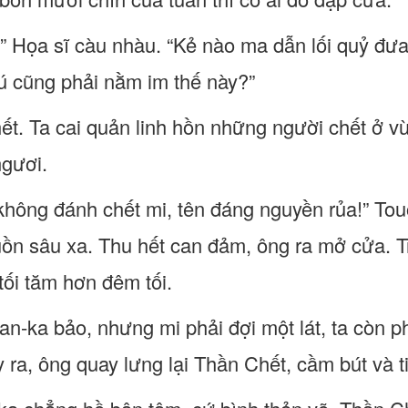
y?” Họa sĩ càu nhàu. “Kẻ nào ma dẫn lối quỷ đư
ú cũng phải nằm im thế này?”
hết. Ta cai quản linh hồn những người chết ở
ngươi.
 không đánh chết mi, tên đáng nguyền rủa!” Tou
uồn sâu xa. Thu hết can đảm, ông ra mở cửa.
tối tăm hơn đêm tối.
lan-ka bảo, nhưng mi phải đợi một lát, ta còn 
 ra, ông quay lưng lại Thần Chết, cầm bút và ti