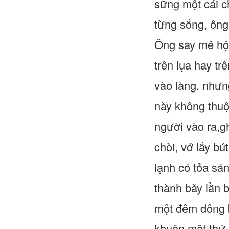
sững một cái ch
từng sống, ông
Ông say mê hội 
trên lụa hay tr
vào làng, nhưn
này không thuộ
người vào ra,gh
chòi, vớ lấy bú
lạnh có tỏa sá
thành bảy lần b
một đêm dông b
khuôn mặt thứ 