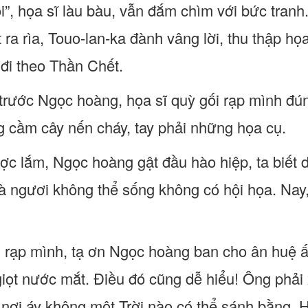
rồi”, họa sĩ làu bàu, vẫn đắm chìm với bức tra
 ra rìa, Touo-lan-ka đành vâng lời, thu thập họ
 đi theo Thần Chết.
 trước Ngọc hoàng, họa sĩ quỳ gối rạp mình đú
ng cầm cây nến cháy, tay phải những họa cụ.
ợc lắm, Ngọc hoàng gật đầu hào hiệp, ta biết 
à ngươi không thể sống không có hội họa. Nay, 
i rạp mình, tạ ơn Ngọc hoàng ban cho ân huệ 
iọt nước mắt. Điều đó cũng dễ hiểu! Ông phải x
 nơi áy không một Trời nào có thể sánh bằng. H