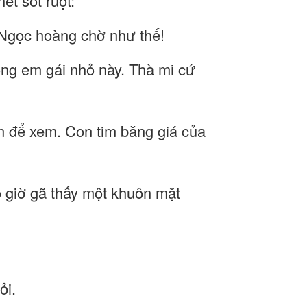
ết sốt ruột:
t Ngọc hoàng chờ như thế!
 xong em gái nhỏ này. Thà mi cứ
ần để xem. Con tim băng giá của
o giờ gã thấy một khuôn mặt
ỏi.