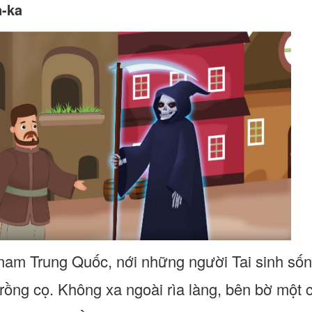
n-ka
nam Trung Quốc, nới những người Tai sinh sốn
trồng cọ. Không xa ngoài rìa làng, bên bờ một 