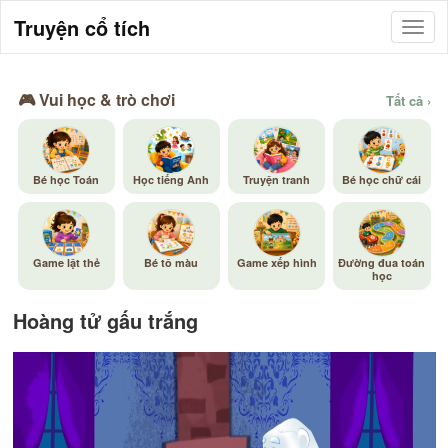
Truyện cổ tích
🎮 Vui học & trò chơi
Tất cả ›
Bé học Toán
Học tiếng Anh
Truyện tranh
Bé học chữ cái
Game lật thẻ
Bé tô màu
Game xếp hình
Đường đua toán
học
Hoàng tử gấu trắng