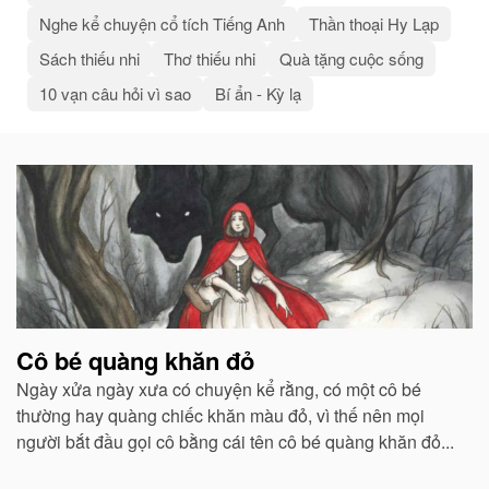
Nghe kể chuyện cổ tích Tiếng Anh
Thần thoại Hy Lạp
Sách thiếu nhi
Thơ thiếu nhi
Quà tặng cuộc sống
10 vạn câu hỏi vì sao
Bí ẩn - Kỳ lạ
Bài
viết
liên
quan
Cô bé quàng khăn đỏ
Ngày xửa ngày xưa có chuyện kể rằng, có một cô bé
thường hay quàng chiếc khăn màu đỏ, vì thế nên mọi
người bắt đầu gọi cô bằng cái tên cô bé quàng khăn đỏ...