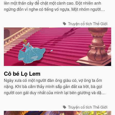
lên một thân cây để chặt một cành cao. Đột nhiên anh
ngừng đốn vì nghe có tiếng vó ngựa. Một nhóm người
đang cưỡi ngựa đến. Trông họ có vẻ dữ dằn và giống
những tên cướp...
Truyện cổ tích Thế Giới
Cô bé Lọ Lem
Ngày xưa có một người đàn ông giàu có, vợ ông ta ốm
nặng. Khi bà cảm thấy mình sắp gần đất xa trời, bà gọi
người con gái duy nhất của mình lại bên giường và dặn
dò...
Truyện cổ tích Thế Giới