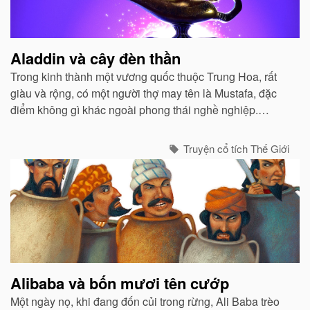
Aladdin và cây đèn thần
Trong kinh thành một vương quốc thuộc Trung Hoa, rất
giàu và rộng, có một người thợ may tên là Mustafa, đặc
điểm không gì khác ngoài phong thái nghề nghiệp.
Mustafa rất nghèo, công việc chỉ vừa đủ ăn cho ông, vợ
và một đứa con trai...
Truyện cổ tích Thế Giới
Alibaba và bốn mươi tên cướp
Một ngày nọ, khi đang đốn củi trong rừng, Ali Baba trèo