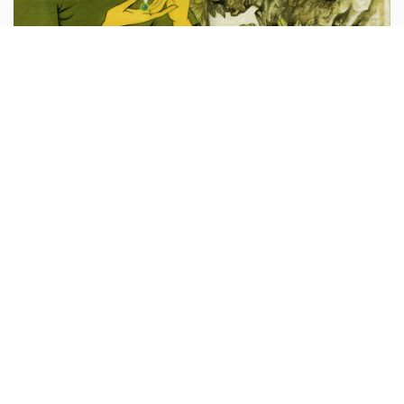
Viên ngọc ước của quạ
Ngày xưa, có một anh chàng trẻ tuổi tên là Đê. Nhà anh
nghèo khó, cha mẹ phải cho đi ở tại một nhà lão trọc phú.
Trọc phú bắt anh chăn trâu. Nhưng anh có thói ham chơi
bời...
Truyện cổ tích Việt Nam
Sự tích hồ Ba Bể
Vào hồi đó ở xã Nam-mẫu có mở một hội "vô già" cúng
Phật. Mọi người nô nức đi xem. Ai nấy đều lo ăn chay