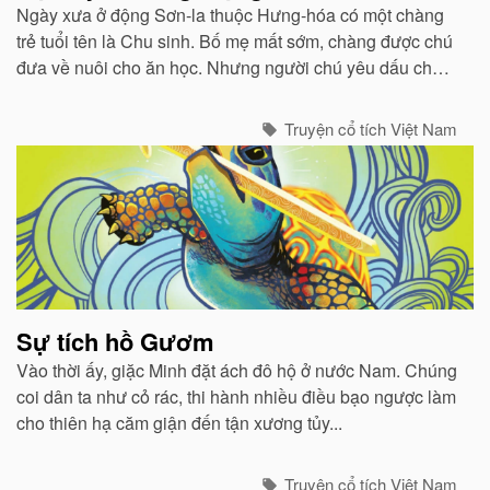
Ngày xưa ở động Sơn-la thuộc Hưng-hóa có một chàng
trẻ tuổi tên là Chu sinh. Bố mẹ mất sớm, chàng được chú
đưa về nuôi cho ăn học. Nhưng người chú yêu dấu cháu
bao nhiêu thì người thím lại ghét bỏ bấy nhiêu...
Truyện cổ tích Việt Nam
Sự tích hồ Gươm
Vào thời ấy, giặc Minh đặt ách đô hộ ở nước Nam. Chúng
coi dân ta như cỏ rác, thi hành nhiều điều bạo ngược làm
cho thiên hạ căm giận đến tận xương tủy...
Truyện cổ tích Việt Nam