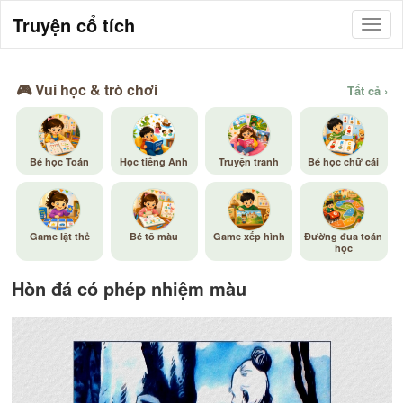
Truyện cổ tích
🎮 Vui học & trò chơi
Tất cả ›
Bé học Toán
Học tiếng Anh
Truyện tranh
Bé học chữ cái
Game lật thẻ
Bé tô màu
Game xếp hình
Đường đua toán
học
Hòn đá có phép nhiệm màu