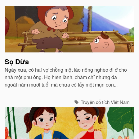
Bài
viết
liên
quan
Sọ Dừa
Ngày xưa, có hai vợ chồng một lão nông nghèo đi ở cho
nhà một phú ông. Họ hiền lành, chăm chỉ nhưng đã
ngoài năm mươi tuổi mà chưa có lấy một mụn con...
Truyện cổ tích Việt Nam