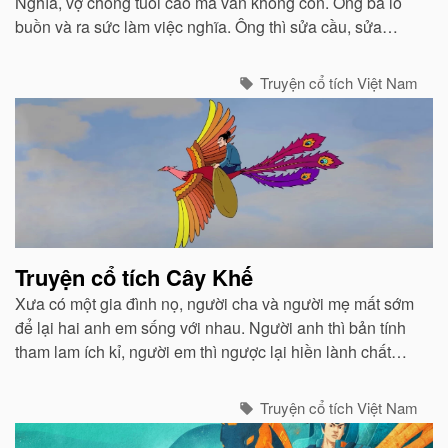
Nghĩa, vợ chồng tuổi cao mà vẫn không con. Ông bà lo
buồn và ra sức làm việc nghĩa. Ông thì sửa cầu, sửa
cống, khơi rãnh, đắp đường. Bà thì nấu nước cho người
qua đường uống...
Truyện cổ tích Việt Nam
Truyện cổ tích Cây Khế
Xưa có một gia đình nọ, người cha và người mẹ mất sớm
để lại hai anh em sống với nhau. Người anh thì bản tính
tham lam ích kỉ, người em thì ngược lại hiền lành chất
phác và luôn biết nhường nhịn...
Truyện cổ tích Việt Nam