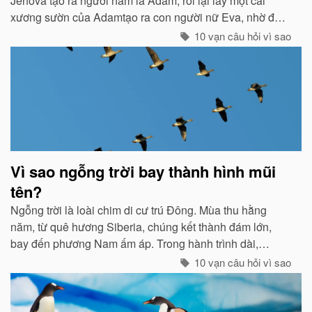
Jehova tạo ra người nam là Adam, rồi lại lấy một cái
xương sườn của Adamtạo ra con người nữ Eva, nhờ đó
con cháu của họ sinh sôi nảy nở và làm ăn sinh sống rất
10 vạn câu hỏi vì sao
hưng thịnh...
Vì sao ngỗng trời bay thành hình mũi
tên?
Ngỗng trời là loài chim di cư trú Đông. Mùa thu hằng
năm, từ quê hương Siberia, chúng kết thành đám lớn,
bay đến phương Nam ấm áp. Trong hành trình dài,
chúng tổ chức đội hình rất chặt chẽ...
10 vạn câu hỏi vì sao