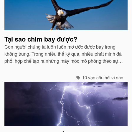
liên
quan
Tại sao chim bay được?
Con người chúng ta luôn luôn mơ ước được bay trong
không trung. Trong nhiều thế kỷ qua, nhiều phát minh đã
phối hợp chế tạo ra những máy móc mô phỏng theo sự
quan sát của con người về các loài chim...
10 vạn câu hỏi vì sao