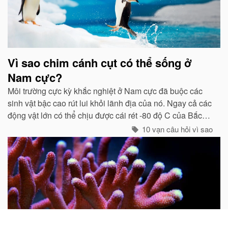
Vì sao chim cánh cụt có thể sống ở
Nam cực?
Môi trường cực kỳ khắc nghiệt ở Nam cực đã buộc các
sinh vật bậc cao rút lui khỏi lãnh địa của nó. Ngay cả các
động vật lớn có thể chịu được cái rét -80 độ C của Bắc
cực như gấu trắng, voi biển. cũng không hề có mặt ở cực
10 vạn câu hỏi vì sao
Nam...
Tại sao nói san hô là động vật?