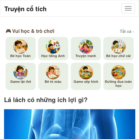
Truyện cổ tích
🎮 Vui học & trò chơi
Tất cả ›
Bé học Toán
Học tiếng Anh
Truyện tranh
Bé học chữ cái
Game lật thẻ
Bé tô màu
Game xếp hình
Đường đua toán
học
Lá lách có những ích lợi gì?