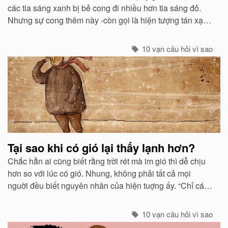
các tia sáng xanh bị bẻ cong đi nhiều hơn tia sáng đỏ.
Nhưng sự cong thêm này -còn gọi là hiện tượng tán xạ -
cũng mạnh không kém ở các tia tím...
10 vạn câu hỏi vì sao
Tại sao khi có gió lại thấy lạnh hơn?
Chắc hẳn ai cũng biết rằng trời rét mà im gió thì dễ chịu
hơn so với lúc có gió. Nhung, không phải tất cả mọi
nguời đều biết nguyên nhân của hiện tuợng ấy. “Chỉ các
sinh vật mới cảm thấy giá buốt khi có gió”, còn các vật vô
sinh thì không.
10 vạn câu hỏi vì sao