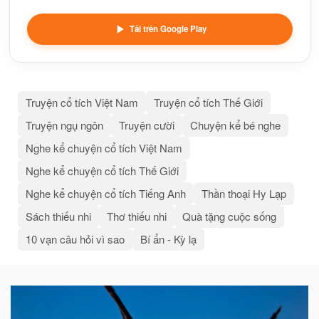
Tải trên Google Play
Truyện cổ tích Việt Nam
Truyện cổ tích Thế Giới
Truyện ngụ ngôn
Truyện cười
Chuyện kể bé nghe
Nghe kể chuyện cổ tích Việt Nam
Nghe kể chuyện cổ tích Thế Giới
Nghe kể chuyện cổ tích Tiếng Anh
Thần thoại Hy Lạp
Sách thiếu nhi
Thơ thiếu nhi
Quà tặng cuộc sống
10 vạn câu hỏi vì sao
Bí ẩn - Kỳ lạ
Bài
viết