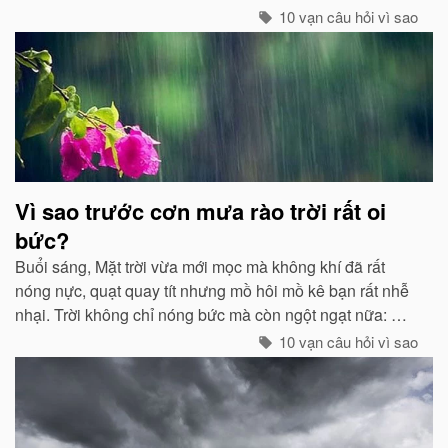
các chất thải, khí độc gây nên ô nhiễm, làm trong sạch
10 vạn câu hỏi vì sao
môi trường...
Vì sao trước cơn mưa rào trời rất oi
bức?
Buổi sáng, Mặt trời vừa mới mọc mà không khí đã rất
nóng nực, quạt quay tít nhưng mồ hôi mồ kê bạn rất nhễ
nhại. Trời không chỉ nóng bức mà còn ngột ngạt nữa: Đó
chính là dấu hiệu bắt đẩu của một cơn mưa rào...
10 vạn câu hỏi vì sao