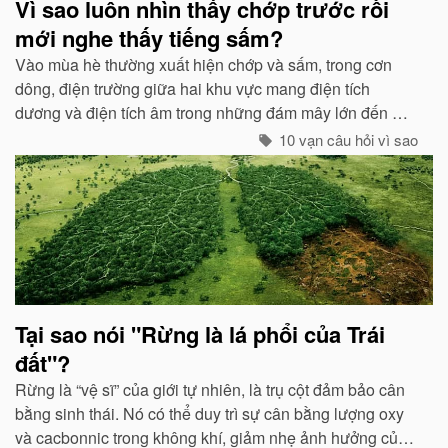
Vì sao luôn nhìn thấy chớp trước rồi
mới nghe thấy tiếng sấm?
Vào mùa hè thường xuất hiện chớp và sấm, trong cơn
dông, điện trường giữa hai khu vực mang điện tích
dương và điện tích âm trong những đám mây lớn đến một
mức độ nhất định, hai loại điện tích trong quá trình phát
10 vạn câu hỏi vì sao
triển sẽ phát ra tia lửa...
Tại sao nói "Rừng là lá phổi của Trái
đất"?
Rừng là “vệ sĩ” của giới tự nhiên, là trụ cột đảm bảo cân
bằng sinh thái. Nó có thể duy trì sự cân bằng lượng oxy
và cacbonnic trong không khí, giảm nhẹ ảnh hưởng của