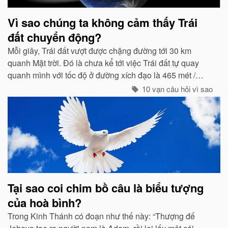
Vì sao chúng ta không cảm thấy Trái
đất chuyển động?
Mỗi giây, Trái đất vượt được chặng đường tới 30 km
quanh Mặt trời. Đó là chưa kể tới việc Trái đất tự quay
quanh mình với tốc độ ở đường xích đạo là 465 mét /
giây. Vậy mà có vẻ như Trái đất đang đứng yên...
10 vạn câu hỏi vì sao
Tại sao coi chim bồ câu là biểu tượng
của hoà bình?
Trong Kinh Thánh có đoạn như thế này: “Thượng đế