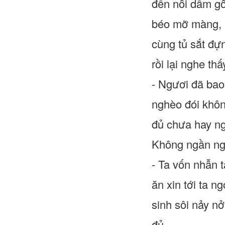
đến nỗi dầm gỗ
béo mỡ màng, 
cùng tủ sắt đự
rồi lại nghe thấ
- Ngươi đã bao
nghèo đói khô
đủ chưa hay n
Không ngần ngừ
- Ta vốn nhẫn t
ăn xin tới ta 
sinh sôi nảy nở
đủ.