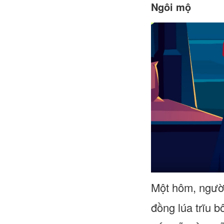
Ngôi mộ
Một hôm, người
đồng lúa trĩu b