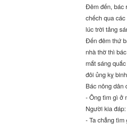
Đêm đến, bác r
chếch qua các 
lúc trời tảng s
Đến đêm thứ ba
nhà thờ thì bá
mắt sáng quắc 
đôi ủng kỵ bin
Bác nông dân c
- Ông tìm gì ở
Người kia đáp:
- Ta chẳng tìm 