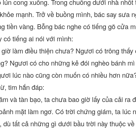
 lún cong xuống. Trong chuồng dưới nhà nhốt 
khỏe mạnh. Trở về buồng mình, bác say sưa n
ng tiền vàng. Bỗng bác nghe có tiếng gõ cửa mà
y có tiếng ai nói với mình:
 giờ làm điều thiện chưa? Ngươi có trông thấy 
ng? Ngươi có cho những kẻ đói nghèo bánh mì
gươi lúc nào cũng còn muốn có nhiều hơn nữa
, tim hắn đáp:
âm và tàn bạo, ta chưa bao giờ lấy của cải ra 
ngoảnh mặt làm ngơ. Có trời chứng giám, ta lúc
, dù tất cả những gì dưới bầu trời này thuộc về