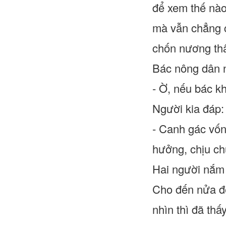
để xem thế nào 
mà vẫn chẳng có
chốn nương th
Bác nông dân n
- Ờ, nếu bác kh
Người kia đáp:
- Canh gác vốn
hưởng, chịu chứ
Hai người nắm 
Cho đến nửa đê
nhìn thì đã th