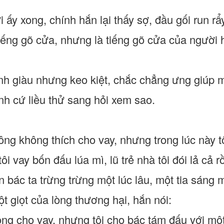
i ấy xong, chính hắn lại thấy sợ, đầu gối run r
tiếng gõ cửa, nhưng là tiếng gõ cửa của ngườ
h giàu nhưng keo kiệt, chắc chẳng ưng giúp m
nh cứ liều thử sang hỏi xem sao.
 ông không thích cho vay, nhưng trong lúc này t
i vay bốn đấu lúa mì, lũ trẻ nhà tôi đói lả cả rồ
 bác ta trừng trừng một lúc lâu, một tia sáng mặ
t giọt của lòng thương hại, hắn nói:
không cho vay, nhưng tôi cho bác tám đấu với m