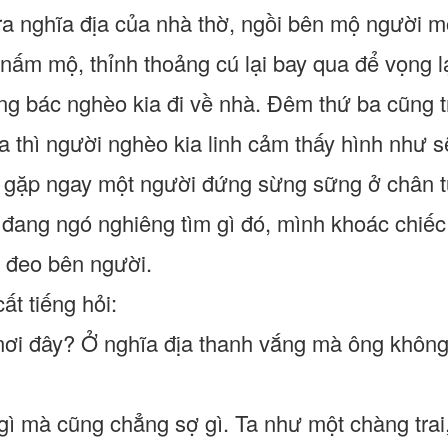
a nghĩa địa của nhà thờ, ngồi bên mộ người m
nấm mộ, thỉnh thoảng cú lại bay qua để vọng lạ
áng bác nghèo kia đi về nhà. Đêm thứ ba cũng t
 thì người nghèo kia linh cảm thấy hình như s
c gặp ngay một người đứng sừng sững ở chân t
đang ngó nghiêng tìm gì đó, mình khoác chiếc 
h đeo bên người.
ất tiếng hỏi:
 nơi đây? Ở nghĩa địa thanh vắng mà ông không
gì mà cũng chẳng sợ gì. Ta như một chàng trai,