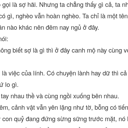
gọi là sợ hãi. Nhưng ta chẳng thấy gì cả, ta n
 gì, nghèo vẫn hoàn nghèo. Ta chỉ là một tên l
ân nào khác nên đêm nay ngủ ở đây.
ói:
ông biết sợ là gì thì ở đây canh mộ này cùng vớ
 là việc của lính. Có chuyện lành hay dữ thì c
 lo gì.
tay nhau thề và cùng ngồi xuống bên nhau.
m, cảnh vật vẫn yên lặng như tờ, bỗng có tiếng
ấy con quỷ đang đứng sừng sững trước mặt, nó 