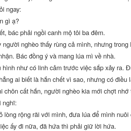
i ngay:
n gì ạ?
hết, bác phải ngồi canh mộ tôi ba đêm.
y người nghèo thấy rùng cả mình, nhưng trong l
nhận. Bác đồng ý và mang lúa mì về nhà.
 hình như có linh cảm trước việc sắp xảy ra. 
hẳng ai biết là hắn chết vì sao, nhưng có điều 
i chôn cất hắn, người nghèo kia mới chợt nhớ 
i nghĩ:
tỏ lòng rộng rãi với mình, đưa lúa để mình nuô
ệc ấy đi nữa, đã hứa thì phải giữ lời hứa.