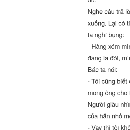
Nghe câu trả lờ
xuống. Lại có 
ta nghĩ bụng:
- Hàng xóm mìn
đang la đói, mì
Bác ta nói:
- Tôi cũng biết
mong ông cho tô
Người giàu nhìn
của hắn nhỏ mộ
- Vay thì tôi 