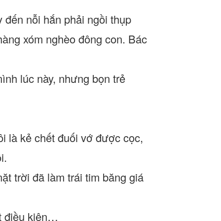
ẩy đến nỗi hắn phải ngồi thụp
i hàng xóm nghèo đông con. Bác
ình lúc này, nhưng bọn trẻ
ôi là kẻ chết đuối vớ được cọc,
i.
t trời đã làm trái tim băng giá
ột điều kiện…