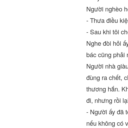
Người nghèo hỏ
- Thưa điều kiệ
- Sau khi tôi c
Nghe đòi hỏi ấ
bác cũng phải 
Người nhà giàu
đùng ra chết, c
thương hắn. Kh
đi, nhưng rồi lạ
- Người ấy đã 
nếu không có vi