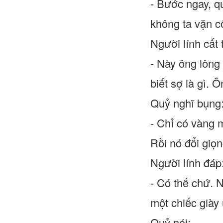
- Bước ngay, q
không ta vặn cổ
Người lính cất 
- Này ông lông 
biết sợ là gì. 
Quỷ nghĩ bụng
- Chỉ có vàng m
Rồi nó đổi giọn
Người lính đáp
- Có thế chứ. 
một chiếc giày 
Quỷ nói: