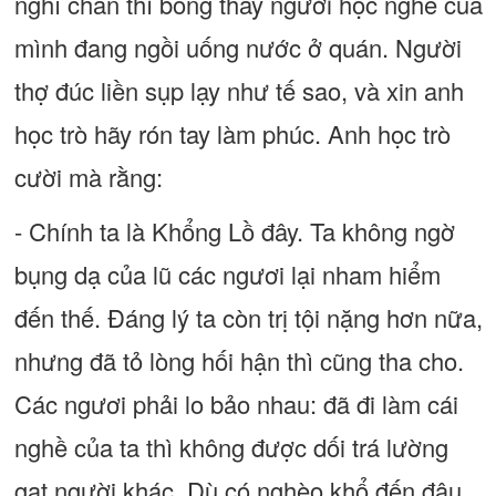
nghỉ chân thì bỗng thấy người học nghề của
mình đang ngồi uống nước ở quán. Người
thợ đúc liền sụp lạy như tế sao, và xin anh
học trò hãy rón tay làm phúc. Anh học trò
cười mà rằng:
- Chính ta là Khổng Lồ đây. Ta không ngờ
bụng dạ của lũ các ngươi lại nham hiểm
đến thế. Đáng lý ta còn trị tội nặng hơn nữa,
nhưng đã tỏ lòng hối hận thì cũng tha cho.
Các ngươi phải lo bảo nhau: đã đi làm cái
nghề của ta thì không được dối trá lường
gạt người khác. Dù có nghèo khổ đến đâu,