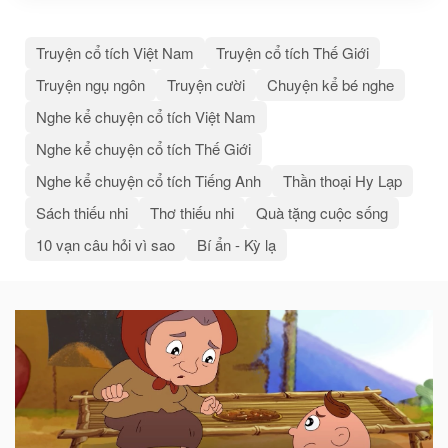
Truyện cổ tích Việt Nam
Truyện cổ tích Thế Giới
Truyện ngụ ngôn
Truyện cười
Chuyện kể bé nghe
Nghe kể chuyện cổ tích Việt Nam
Nghe kể chuyện cổ tích Thế Giới
Nghe kể chuyện cổ tích Tiếng Anh
Thần thoại Hy Lạp
Sách thiếu nhi
Thơ thiếu nhi
Quà tặng cuộc sống
10 vạn câu hỏi vì sao
Bí ẩn - Kỳ lạ
Bài
viết
liên
quan