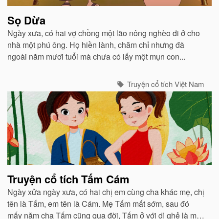
Sọ Dừa
Ngày xưa, có hai vợ chồng một lão nông nghèo đi ở cho
nhà một phú ông. Họ hiền lành, chăm chỉ nhưng đã
ngoài năm mươi tuổi mà chưa có lấy một mụn con...
Truyện cổ tích Việt Nam
Truyện cổ tích Tấm Cám
Ngày xửa ngày xưa, có hai chị em cùng cha khác mẹ, chị
tên là Tấm, em tên là Cám. Mẹ Tấm mất sớm, sau đó
mấy năm cha Tấm cũng qua đời, Tấm ở với dì ghẻ là mẹ