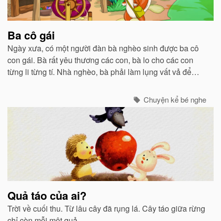
Ba cô gái
Ngày xưa, có một người đàn bà nghèo sinh được ba cô
con gái. Bà rất yêu thương các con, bà lo cho các con
từng li từng tí. Nhà nghèo, bà phải làm lụng vất vả để
nuôi các con nhưng bà không hề phàn nàn...
Chuyện kể bé nghe
Quả táo của ai?
Trời về cuối thu. Từ lâu cây đã rụng lá. Cây táo giữa rừng
chỉ còn mỗi một quả...