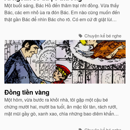
Một buổi sáng, Bác Hồ đến thăm trại nhi đồng. Vừa thấy
Bác, các em nhỏ ùa ra đón Bác. Em nào cũng muốn đến
thật gần Bác để nhìn Bác cho rõ. Có em cứ đi giật lùi
phía trước Bác để luôn luôn được nhìn thấy Bác.
Chuyện kể bé nghe
Đồng tiền vàng
Một hôm, vừa bước ra khỏi nhà, tôi gặp một cậu bé
chừng mười hai, mười ba tuổi, ăn mặc tồi tàn, rách rưới,
mặt mũi gầy gò, xanh xao, chìa những bao diêm khẩn
khoản nhờ tôi mua giúp.
Chuyện kể bé nghe