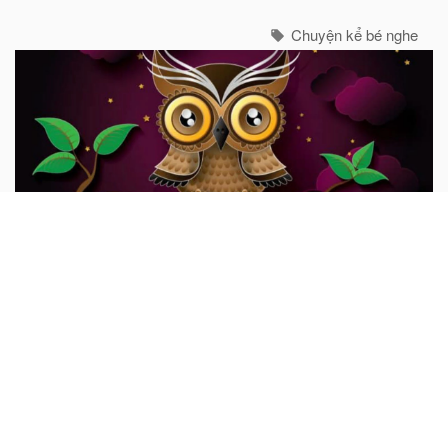
thôi.
Chuyện kể bé nghe
Con cú khôn ngoan
Ngày xửa ngày xưa, có một con cú già sống trên một cây
sồi to. Mỗi ngày, nó đều phóng tầm mắt ra thật xa để
quan sát những điều xảy ra xung quanh mình...
Chuyện kể bé nghe