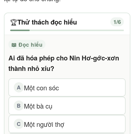
Thử thách đọc hiểu
🏆
1
/6
📖 Đọc hiểu
Ai đã hóa phép cho Nin Hơ-gớc-xơn
thành nhỏ xíu?
Một con sóc
A
Một bà cụ
B
Một người thợ
C