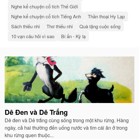
Nghe kể chuyện cổ tích Thế Giới
Nghe kể chuyện cổ tích Tiếng Anh
Thần thoại Hy Lạp
Sách thiếu nhi
Thơ thiếu nhi
Quà tặng cuộc sống
10 vạn câu hỏi vì sao
Bí ẩn - Kỳ lạ
Bài
viết
liên
quan
Dê Đen và Dê Trắng
Dê đen và Dê trắng cùng sống trong một khu rừng. Hàng
ngày, cả hai thường đến uống nước và tìm cái ăn ở trong
khu rừng quen thuộc...