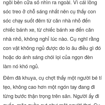
ngồi bên cửa sổ nhìn ra ngoài. Vì cái lồng
sóc treo ở chỗ sáng nhất nên cụ thấy con
sóc chạy suốt đêm từ căn nhà nhỏ đến
chiếc bánh xe, từ chiếc bánh xe đến căn
nhà nhỏ, không nghỉ lúc nào. Cụ nghĩ rằng
con vật không ngủ được do lo âu điều gì đó
hoặc do ánh sáng chói lọi của ngọn đèn
làm nó khó ngủ.
Đêm đã khuya, cụ chợt thấy một người bé tí
tẹo, không cao hơn một ngón tay đang đi
từng bước thận trọng trên sân. Người ấy đi
guốc, mặc quần cụt như một người thợ. Cụ