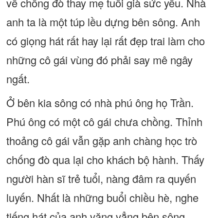
về chống đò thay mẹ tuổi già sức yếu. Nhà
anh ta là một túp lều dựng bên sông. Anh
có giọng hát rất hay lại rất đẹp trai làm cho
những cô gái vùng đó phải say mê ngây
ngất.
Ở bên kia sông có nhà phú ông họ Trần.
Phú ông có một cô gái chưa chồng. Thỉnh
thoảng cô gái vẫn gặp anh chàng học trò
chống đò qua lại cho khách bộ hành. Thấy
người hàn sĩ trẻ tuổi, nàng đâm ra quyến
luyến. Nhất là những buổi chiều hè, nghe
tiếng hát của anh văng vẳng bên sông,