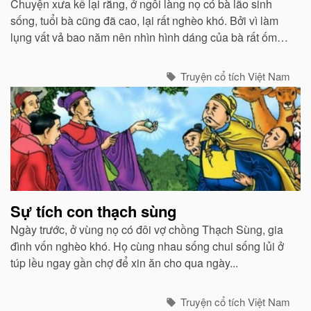
Chuyện xưa kể lại rằng, ở ngôi làng nọ có bà lão sinh
sống, tuổi bà cũng đã cao, lại rất nghèo khó. Bởi vì làm
lụng vất vả bao năm nên nhìn hình dáng của bà rất ốm
yếu, gầy gò, nét mặt của bà thì luôn nhăn nhúm, lúc nào
cũng có vẻ đượm buồn...
Truyện cổ tích Việt Nam
Sự tích con thạch sùng
Ngày trước, ở vùng nọ có đôi vợ chồng Thạch Sùng, gia
đình vốn nghèo khó. Họ cùng nhau sống chui sống lủi ở
túp lều ngay gần chợ để xin ăn cho qua ngày...
Truyện cổ tích Việt Nam