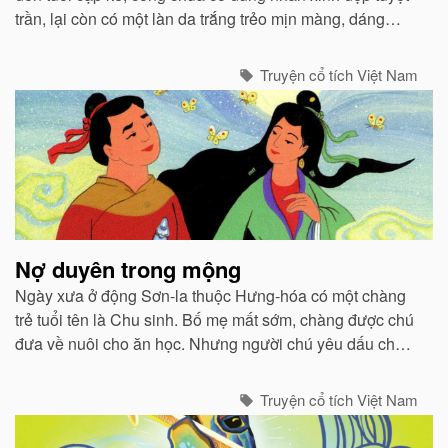
trần, lại còn có một làn da trắng trẻo mịn màng, dáng
người nàng cũng cao ráo. Tên của nàng công chúa này
là Mỵ Nương...
Truyện cổ tích Việt Nam
Nợ duyên trong mộng
Ngày xưa ở động Sơn-la thuộc Hưng-hóa có một chàng
trẻ tuổi tên là Chu sinh. Bố mẹ mất sớm, chàng được chú
đưa về nuôi cho ăn học. Nhưng người chú yêu dấu cháu
bao nhiêu thì người thím lại ghét bỏ bấy nhiêu...
Truyện cổ tích Việt Nam