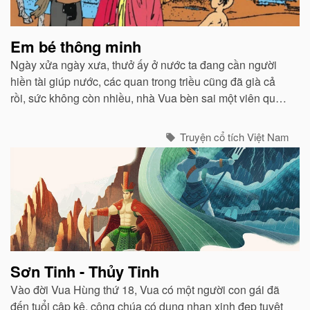
Em bé thông minh
Ngày xửa ngày xưa, thưở ấy ở nước ta đang cần người
hiền tài giúp nước, các quan trong triều cũng đã già cả
rồi, sức không còn nhiều, nhà Vua bèn sai một viên quan
đi dò la khắp nước để tìm ra người tài giỏi cùng vua lo
toan việc nước...
Truyện cổ tích Việt Nam
Sơn Tinh - Thủy Tinh
Vào đời Vua Hùng thứ 18, Vua có một người con gái đã
đến tuổi cập kê, công chúa có dung nhan xinh đẹp tuyệt