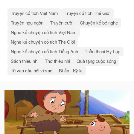
Truyện cổ tích Việt Nam
Truyện cổ tích Thế Giới
Truyện ngụ ngôn
Truyện cười
Chuyện kể bé nghe
Nghe kể chuyện cổ tích Việt Nam
Nghe kể chuyện cổ tích Thế Giới
Nghe kể chuyện cổ tích Tiếng Anh
Thần thoại Hy Lạp
Sách thiếu nhi
Thơ thiếu nhi
Quà tặng cuộc sống
10 vạn câu hỏi vì sao
Bí ẩn - Kỳ lạ
Bài
viết
liên
quan