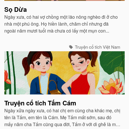
Sọ Dừa
Ngày xưa, có hai vợ chồng một lão nông nghèo đi ở cho
nhà một phú ông. Họ hiền lành, chăm chỉ nhưng đã
ngoài năm mươi tuổi mà chưa có lấy một mụn con...
Truyện cổ tích Việt Nam
Truyện cổ tích Tấm Cám
Ngày xửa ngày xưa, có hai chị em cùng cha khác mẹ, chị
tên là Tấm, em tên là Cám. Mẹ Tấm mất sớm, sau đó
mấy năm cha Tấm cũng qua đời, Tấm ở với dì ghẻ là mẹ