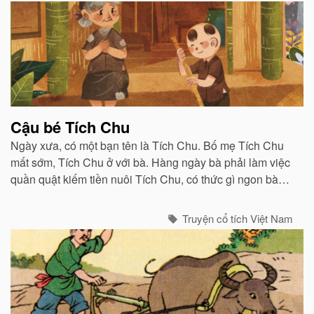
Cậu bé Tích Chu
Ngày xưa, có một bạn tên là Tích Chu. Bố mẹ Tích Chu
mất sớm, Tích Chu ở với bà. Hàng ngày bà phải làm việc
quần quật kiếm tiền nuôi Tích Chu, có thức gì ngon bà
cũng dành cho Tích Chu. Ban đêm, khi Tích Chu ngủ thì
bà thức quạt...
Truyện cổ tích Việt Nam