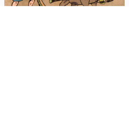
Trí khôn của ta đây
Một ngày nọ, có con cọp rất lớn từ trong rừng sâu đi ra
ngoài, nó trông thấy ở ngay thửa ruộng cạnh rừng có bác
nông dân cùng con trâu mộng chăm chỉ cày cuốc...
Truyện cổ tích Việt Nam
Sự tích sông Tô Lịch
Ngày xưa về đời nhà Lý có một ông vua bị bệnh đau mắt.
Mấy ông thầy thuốc chuyên môn chữa mắt ở trong kinh