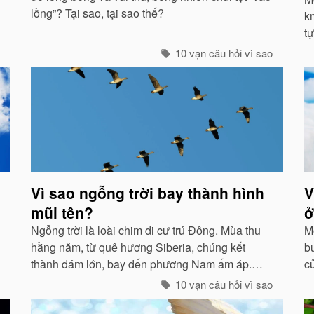
lồng”? Tại sao, tại sao thế?
km
t
là
10 vạn câu hỏi vì sao
đ
Vì sao ngỗng trời bay thành hình
V
mũi tên?
ở
Ngỗng trời là loài chim di cư trú Đông. Mùa thu
M
hằng năm, từ quê hương Siberia, chúng kết
bu
thành đám lớn, bay đến phương Nam ấm áp.
c
Trong hành trình dài, chúng tổ chức đội hình rất
đ
10 vạn câu hỏi vì sao
chặt chẽ...
t