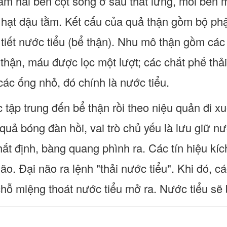
ằm hai bên cột sống ở sau thắt lưng, mỗi bên
 hạt đậu tằm. Kết cấu của quả thận gồm bộ phậ
tiết nước tiểu (bể thận). Nhu mô thận gồm các 
u thận, máu được lọc một lượt; các chất phế th
ác ống nhỏ, đó chính là nước tiểu.
 tập trung đến bể thận rồi theo niệu quản đi 
uả bóng đàn hồi, vai trò chủ yếu là lưu giữ nư
ất định, bàng quang phình ra. Các tín hiệu kíc
não. Đại não ra lệnh "thải nước tiểu". Khi đó, 
 chỗ miệng thoát nước tiểu mở ra. Nước tiểu sẽ 