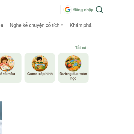
Đăng nhập
he
Nghe kể chuyện cổ tích
Khám phá
Tất cả ›
é tô màu
Game xếp hình
Đường đua toán
học