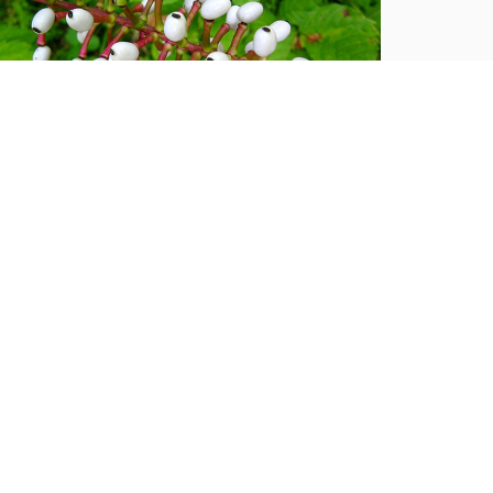
am...
ại sao có một số thực vật lại có
ộc?
hực vật khác loài, do kết quả hoạt động sinh lý
ủa chúng không giống nhau, tạo thành vật chất
 tính chất khác nhau tích luỹ trong thân của
úng...
10 vạn câu hỏi vì sao