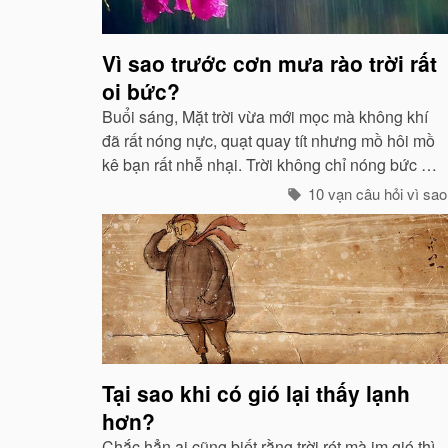
Vì sao trước cơn mưa rào trời rất
oi bức?
Buổi sáng, Mặt trời vừa mới mọc mà không khí
đã rất nóng nực, quạt quay tít nhưng mồ hôi mồ
kê bạn rất nhễ nhại. Trời không chỉ nóng bức mà
còn ngột ngạt nữa: Đó chính là dấu hiệu bắt đẩu
10 vạn câu hỏi vì sao
của một cơn mưa rào...
Tại sao khi có gió lại thấy lạnh
hơn?
Chắc hẳn ai cũng biết rằng trời rét mà im gió thì