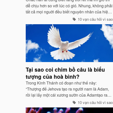
dễ chịu hơn so với lúc có gió. Nhung, không phải
tất cả mọi nguời đều biết nguyên nhân của hiện
tuợng ấy. “Chỉ các sinh vật mới cảm thấy giá buốt
10 vạn câu hỏi vì sao
khi có gió”, còn các vật vô sinh thì không.
Tại sao coi chim bồ câu là biểu
tượng của hoà bình?
Trong Kinh Thánh có đoạn như thế này:
“Thượng đế Jehova tạo ra người nam là Adam,
rồi lại lấy một cái xương sườn của Adamtạo ra
con người nữ Eva, nhờ đó con cháu của họ sinh
10 vạn câu hỏi vì sao
sôi nảy nở và làm ăn sinh sống rất hưng thịnh...