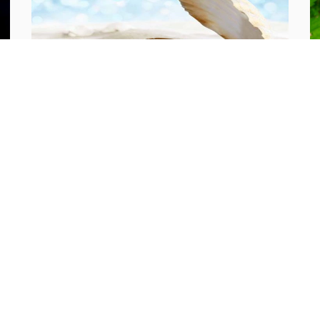
N
Tại sao trong trai, sò có ngọc?
T
đ
Cái nôi sinh ra hạt trân châu là loài động vật
nhuyễn thể như con sò, trai ngọc biển và trai
T
nước ngọt. Có nhiều người nghĩ trai, sò càng lớn
c
thì hạt trân châu bên trong chúng càng to...
có
ch
10 vạn câu hỏi vì sao