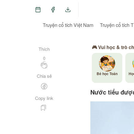
Truyện cổ tích Việt Nam
Truyện cổ tích T
🎮 Vui học & trò c
Thích
0
Bé học Toán
Họ
Chia sẻ
Nước tiểu được
Copy link