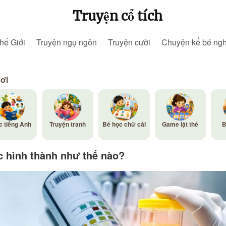
Truyện cổ tích
hế Giới
Truyện ngụ ngôn
Truyện cười
Chuyện kể bé ng
hơi
c tiếng Anh
Truyện tranh
Bé học chữ cái
Game lật thẻ
B
 hình thành như thế nào?