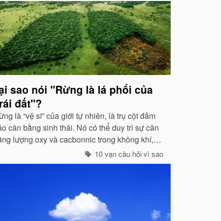
ại sao nói "Rừng là lá phổi của
rái đất"?
ng là “vệ sĩ” của giới tự nhiên, là trụ cột đảm
o cân bằng sinh thái. Nó có thể duy trì sự cân
ằng lượng oxy và cacbonnic trong không khí,
iảm nhẹ ảnh hưởng của các chất thải, khí độc
10 vạn câu hỏi vì sao
ây nên ô nhiễm, làm trong sạch môi trường...