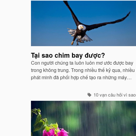
Bài
viết
liên
quan
Tại sao chim bay được?
Con người chúng ta luôn luôn mơ ước được bay
trong không trung. Trong nhiều thế kỷ qua, nhiều
phát minh đã phối hợp chế tạo ra những máy
móc mô phỏng theo sự quan sát của con người
về các loài chim...
10 vạn câu hỏi vì sao