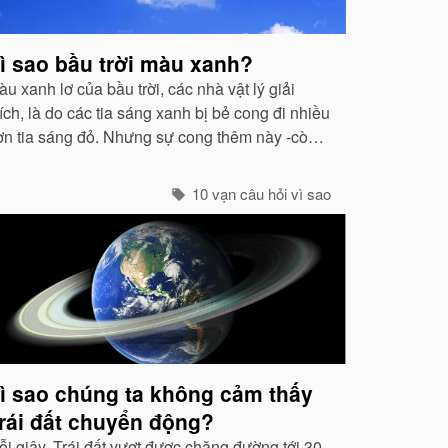
ì sao bầu trời màu xanh?
u xanh lơ của bầu trời, các nhà vật lý giải
ích, là do các tia sáng xanh bị bẻ cong đi nhiều
ơn tia sáng đỏ. Nhưng sự cong thêm này -còn
ọi là hiện tượng tán xạ -cũng mạnh không kém
các tia tím...
10 vạn câu hỏi vì sao
ì sao chúng ta không cảm thấy
rái đất chuyển động?
ỗi giây, Trái đất vượt được chặng đường tới 30