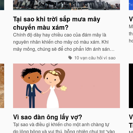
Tại sao khi trời sắp mưa mây
V
chuyển màu xám?
Mà
th
Chính độ dày hay chiều cao của đám mây là
h
nguyên nhân khiến cho mây có màu xám. Khi
g
mây mỏng, chúng sẽ để cho phẩn lớn ánh sáng
ở 
xuyên qua và có màu trắng...
10 vạn câu hỏi vì sao
Vì sao đàn ông lấy vợ?
V
T
Tại sao và điều gì khiến cho một anh chàng tự
do lông bông và vui thú, bỗng nhiên chui tọt “vào
M