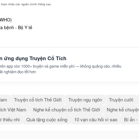
ng tham khảo các nguồn chính thống sau:
 (WHO)
 bệnh - Bộ Y tế
ên ứng dụng Truyện Cổ Tích
 Trên app còn 1000+ truyện và game miễn phí — không quảng cáo, nhiều
trải nghiệm đọc tốt hơn
 Nam
Truyện cổ tích Thế Giới
Truyện ngụ ngôn
Truyện cười
ích Việt Nam
Nghe kể chuyện cổ tích Thế Giới
Nghe kể chuyện
 thiếu nhi
Quà tặng cuộc sống
10 vạn câu hỏi vì sao
Bí ẩn -