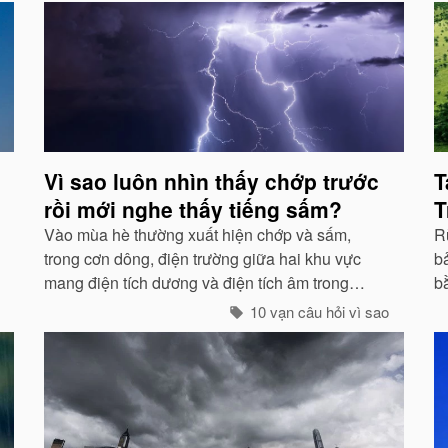
Vì sao luôn nhìn thấy chớp trước
T
rồi mới nghe thấy tiếng sấm?
T
Vào mùa hè thường xuất hiện chớp và sấm,
Rừ
trong cơn dông, điện trường giữa hai khu vực
bả
mang điện tích dương và điện tích âm trong
b
những đám mây lớn đến một mức độ nhất định,
g
10 vạn câu hỏi vì sao
hai loại điện tích trong quá trình phát triển sẽ
g
phát ra tia lửa...