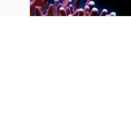
Tại sao nói san hô là động vật?
Mọi người thường cho rằng san hô là đá quý và
hình dung nó là một khoáng vật. Do rất nhiều
san hô thiên nhiên chưa được gia công đều có
hình cành cây nên từ xưa đến nay rất nhiều
người lại cho rằng san hô là thực vật...
10 vạn câu hỏi vì sao