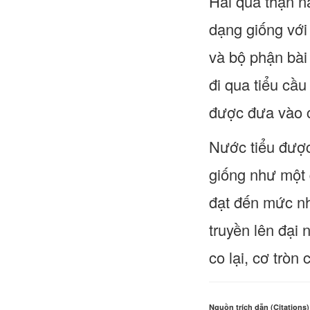
Hai quả thận n
dạng giống với
và bộ phận bài 
đi qua tiểu cầ
được đưa vào c
Nước tiểu được
giống như một q
đạt đến mức nh
truyền lên đại 
co lại, cơ tròn
Nguồn trích dẫn (Citations)