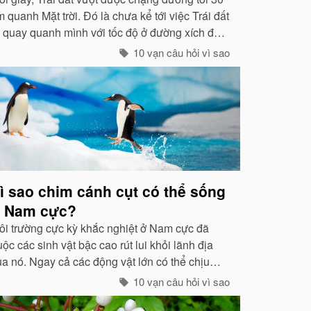
 quanh Mặt trời. Đó là chưa kể tới việc Trái đất
ự quay quanh mình với tốc độ ở đường xích đạo
 465 mét / giây. Vậy mà có vẻ như Trái đất
10 vạn câu hỏi vì sao
ang đứng yên...
ì sao chim cánh cụt có thể sống
 Nam cực?
ôi trường cực kỳ khắc nghiệt ở Nam cực đã
ộc các sinh vật bậc cao rút lui khỏi lãnh địa
ủa nó. Ngay cả các động vật lớn có thể chịu
ược cái rét -80 độ C của Bắc cực như gấu
10 vạn câu hỏi vì sao
rắng, voi biển. cũng không hề có mặt ở cực