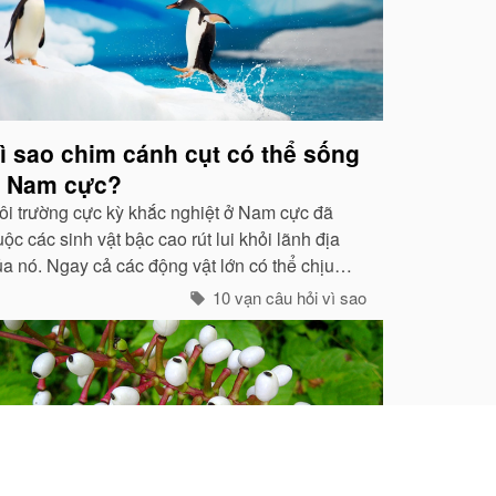
ì sao chim cánh cụt có thể sống
 Nam cực?
ôi trường cực kỳ khắc nghiệt ở Nam cực đã
ộc các sinh vật bậc cao rút lui khỏi lãnh địa
ủa nó. Ngay cả các động vật lớn có thể chịu
ược cái rét -80 độ C của Bắc cực như gấu
10 vạn câu hỏi vì sao
rắng, voi biển. cũng không hề có mặt ở cực
am...