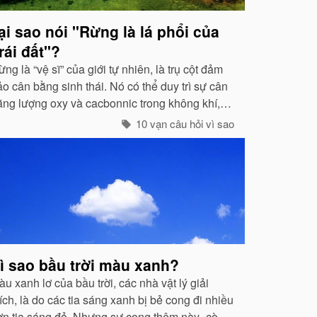
ại sao nói "Rừng là lá phổi của
rái đất"?
ng là “vệ sĩ” của giới tự nhiên, là trụ cột đảm
o cân bằng sinh thái. Nó có thể duy trì sự cân
ằng lượng oxy và cacbonnic trong không khí,
iảm nhẹ ảnh hưởng của các chất thải, khí độc
10 vạn câu hỏi vì sao
ây nên ô nhiễm, làm trong sạch môi trường...
ì sao bầu trời màu xanh?
u xanh lơ của bầu trời, các nhà vật lý giải
ích, là do các tia sáng xanh bị bẻ cong đi nhiều
ơn tia sáng đỏ. Nhưng sự cong thêm này -còn