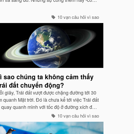
ọi là hiện tượng tán xạ -cũng mạnh không kém
các tia tím...
10 vạn câu hỏi vì sao
ì sao chúng ta không cảm thấy
rái đất chuyển động?
ỗi giây, Trái đất vượt được chặng đường tới 30
 quanh Mặt trời. Đó là chưa kể tới việc Trái đất
ự quay quanh mình với tốc độ ở đường xích đạo
 465 mét / giây. Vậy mà có vẻ như Trái đất
10 vạn câu hỏi vì sao
ang đứng yên...