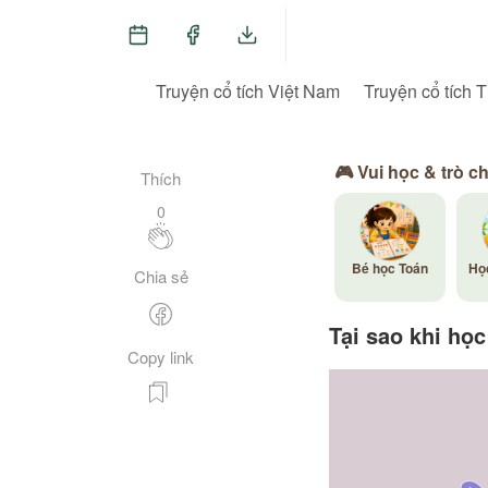
Truyện cổ tích Việt Nam
Truyện cổ tích T
🎮 Vui học & trò c
Thích
0
Bé học Toán
Họ
Chia sẻ
Tại sao khi học
Copy link