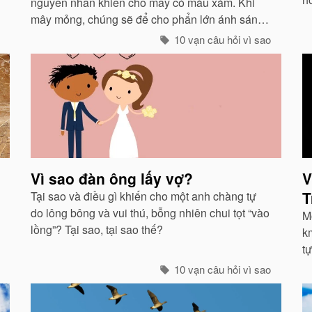
nguyên nhân khiến cho mây có màu xám. Khi
g
mây mỏng, chúng sẽ để cho phẩn lớn ánh sáng
ở 
xuyên qua và có màu trắng...
10 vạn câu hỏi vì sao
Vì sao đàn ông lấy vợ?
V
T
Tại sao và điều gì khiến cho một anh chàng tự
do lông bông và vui thú, bỗng nhiên chui tọt “vào
M
lồng”? Tại sao, tại sao thế?
km
t
là
10 vạn câu hỏi vì sao
đ