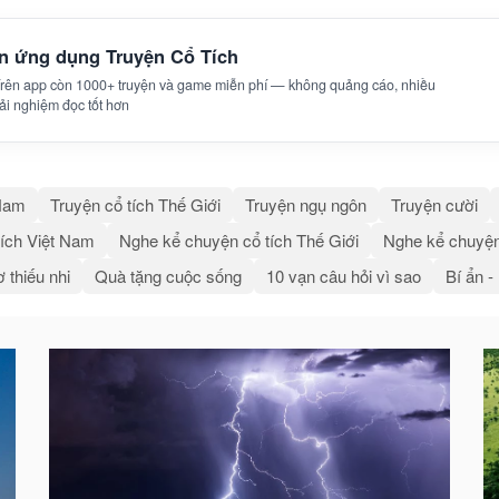
ên ứng dụng Truyện Cổ Tích
 Trên app còn 1000+ truyện và game miễn phí — không quảng cáo, nhiều
trải nghiệm đọc tốt hơn
 Nam
Truyện cổ tích Thế Giới
Truyện ngụ ngôn
Truyện cười
ích Việt Nam
Nghe kể chuyện cổ tích Thế Giới
Nghe kể chuyện
 thiếu nhi
Quà tặng cuộc sống
10 vạn câu hỏi vì sao
Bí ẩn -