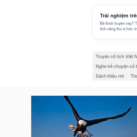
Trải nghiệm tr
Bé thích truyện này?
tính năng thú vị hơn, 
Truyện cổ tích Việt
Nghe kể chuyện cổ t
Sách thiếu nhi
Thơ
Bài
viết
liên
quan