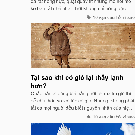
đã rất nóng nực, quạt quay tít nhưng mồ hôi mồ
kê bạn rất nhễ nhại. Trời không chỉ nóng bức mà
còn ngột ngạt nữa: Đó chính là dấu hiệu bắt đẩu
10 vạn câu hỏi vì sao
của một cơn mưa rào...
Tại sao khi có gió lại thấy lạnh
hơn?
Chắc hẳn ai cũng biết rằng trời rét mà im gió thì
dễ chịu hơn so với lúc có gió. Nhung, không phải
tất cả mọi nguời đều biết nguyên nhân của hiện
tuợng ấy. “Chỉ các sinh vật mới cảm thấy giá buốt
10 vạn câu hỏi vì sao
khi có gió”, còn các vật vô sinh thì không.