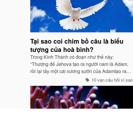
Tại sao coi chim bồ câu là biểu
tượng của hoà bình?
Trong Kinh Thánh có đoạn như thế này:
“Thượng đế Jehova tạo ra người nam là Adam,
rồi lại lấy một cái xương sườn của Adamtạo ra
con người nữ Eva, nhờ đó con cháu của họ sinh
10 vạn câu hỏi vì sao
sôi nảy nở và làm ăn sinh sống rất hưng thịnh...