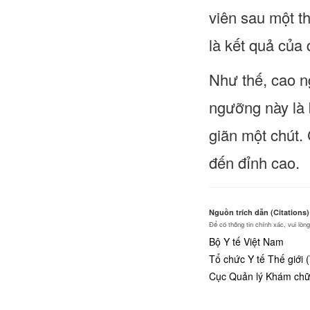
viên sau một t
là kết quả của 
Như thế, cao n
ngưỡng này là 
giãn một chút.
đến đỉnh cao.
Nguồn trích dẫn (Citations)
Để có thông tin chính xác, vui lò
Bộ Y tế Việt Nam
Tổ chức Y tế Thế giới
Cục Quản lý Khám chữa