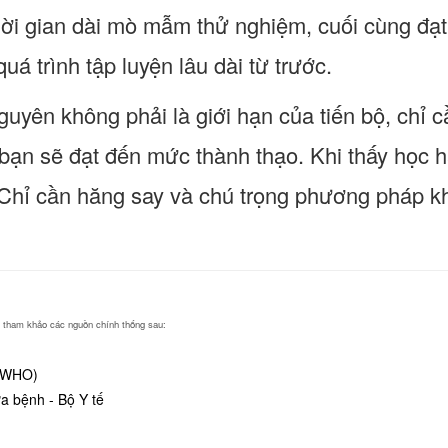
hời gian dài mò mẫm thử nghiệm, cuối cùng đạt
quá trình tập luyện lâu dài từ trước.
guyên không phải là giới hạn của tiến bộ, chỉ 
bạn sẽ đạt đến mức thành thạo. Khi thấy học h
 Chỉ cần hăng say và chú trọng phương pháp kh
ng tham khảo các nguồn chính thống sau:
 (WHO)
 bệnh - Bộ Y tế