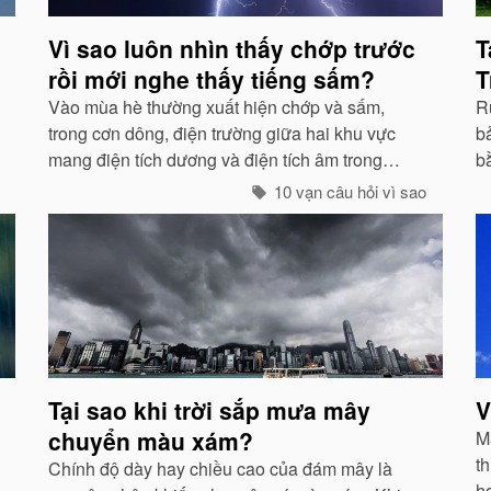
Vì sao luôn nhìn thấy chớp trước
T
rồi mới nghe thấy tiếng sấm?
T
Vào mùa hè thường xuất hiện chớp và sấm,
Rừ
trong cơn dông, điện trường giữa hai khu vực
bả
mang điện tích dương và điện tích âm trong
b
những đám mây lớn đến một mức độ nhất định,
g
10 vạn câu hỏi vì sao
hai loại điện tích trong quá trình phát triển sẽ
g
phát ra tia lửa...
Tại sao khi trời sắp mưa mây
V
chuyển màu xám?
Mà
th
Chính độ dày hay chiều cao của đám mây là
h