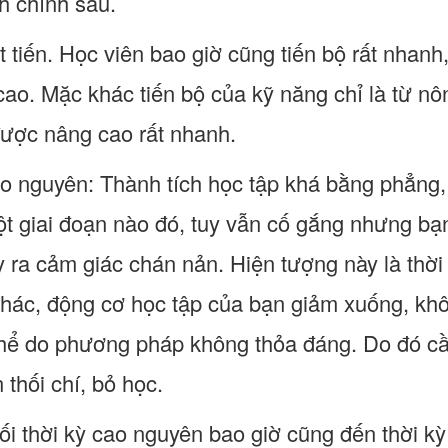
h chính sau.
t tiến. Học viên bao giờ cũng tiến bộ rất nhanh
 cao. Mặc khác tiến bộ của kỹ năng chỉ là từ n
được nâng cao rất nhanh.
ao nguyên: Thành tích học tập khá bằng phẳng,
ột giai đoạn nào đó, tuy vẫn cố gắng nhưng bạn
y ra cảm giác chán nản. Hiện tượng này là thời
hác, động cơ học tập của bạn giảm xuống, khô
hể do phương pháp không thỏa đáng. Do đó cần
thối chí, bỏ học.
ối thời kỳ cao nguyên bao giờ cũng đến thời kỳ 