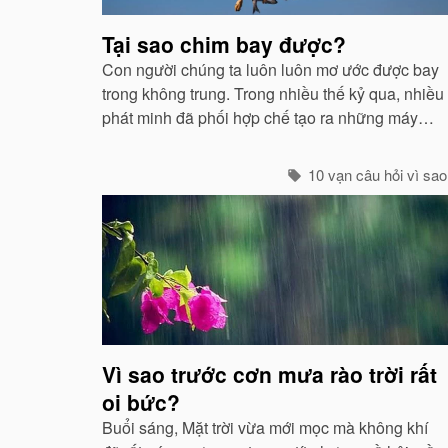
Tại sao chim bay được?
Con người chúng ta luôn luôn mơ ước được bay
trong không trung. Trong nhiều thế kỷ qua, nhiều
phát minh đã phối hợp chế tạo ra những máy
móc mô phỏng theo sự quan sát của con người
về các loài chim...
10 vạn câu hỏi vì sao
Vì sao trước cơn mưa rào trời rất
oi bức?
Buổi sáng, Mặt trời vừa mới mọc mà không khí