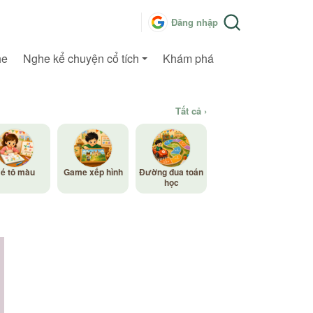
Đăng nhập
he
Nghe kể chuyện cổ tích
Khám phá
Tất cả ›
é tô màu
Game xếp hình
Đường đua toán
học