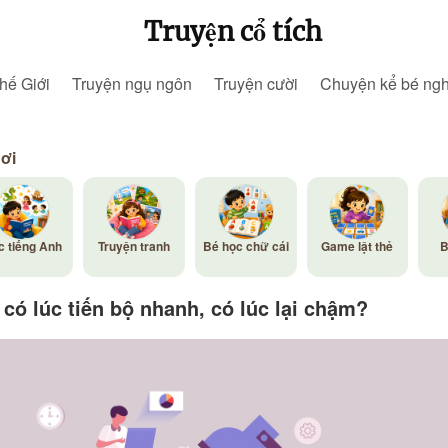
Truyện cổ tích
hế Giới
Truyện ngụ ngôn
Truyện cười
Chuyện kể bé ng
hơi
c tiếng Anh
Truyện tranh
Bé học chữ cái
Game lật thẻ
B
 có lúc tiến bộ nhanh, có lúc lại chậm?