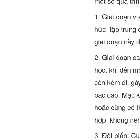
một số quá trìn
1. Giai đoạn vọ
hức, tập trung
giai đoạn này 
2. Giai đoạn c
học, khi đến m
còn kém đi, gâ
bậc cao. Mặc k
hoặc cũng có t
hợp, không nên 
3. Đột biến: Cu