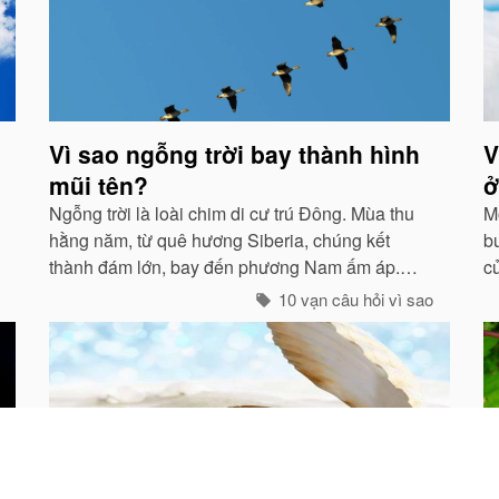
Vì sao ngỗng trời bay thành hình
V
mũi tên?
ở
Ngỗng trời là loài chim di cư trú Đông. Mùa thu
M
hằng năm, từ quê hương Siberia, chúng kết
bu
thành đám lớn, bay đến phương Nam ấm áp.
c
Trong hành trình dài, chúng tổ chức đội hình rất
đ
10 vạn câu hỏi vì sao
chặt chẽ...
t
N