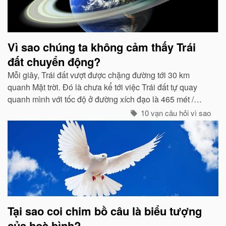
Vì sao chúng ta không cảm thấy Trái
đất chuyển động?
Mỗi giây, Trái đất vượt được chặng đường tới 30 km
quanh Mặt trời. Đó là chưa kể tới việc Trái đất tự quay
quanh mình với tốc độ ở đường xích đạo là 465 mét /
giây. Vậy mà có vẻ như Trái đất đang đứng yên...
10 vạn câu hỏi vì sao
Tại sao coi chim bồ câu là biểu tượng
của hoà bình?