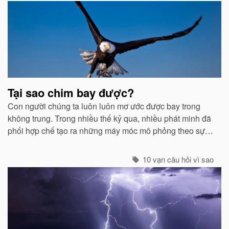
Bài
viết
liên
quan
Tại sao chim bay được?
Con người chúng ta luôn luôn mơ ước được bay trong
không trung. Trong nhiều thế kỷ qua, nhiều phát minh đã
phối hợp chế tạo ra những máy móc mô phỏng theo sự
quan sát của con người về các loài chim...
10 vạn câu hỏi vì sao