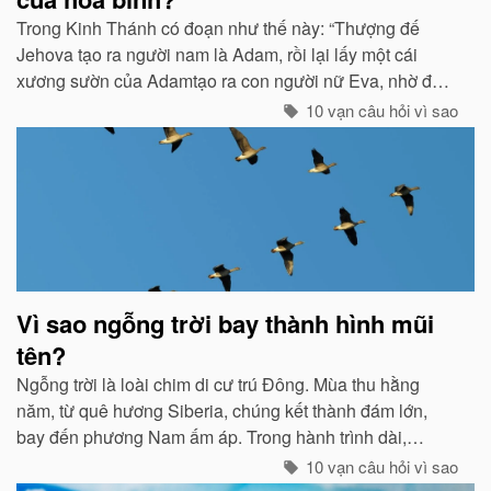
Trong Kinh Thánh có đoạn như thế này: “Thượng đế
Jehova tạo ra người nam là Adam, rồi lại lấy một cái
xương sườn của Adamtạo ra con người nữ Eva, nhờ đó
con cháu của họ sinh sôi nảy nở và làm ăn sinh sống rất
10 vạn câu hỏi vì sao
hưng thịnh...
Vì sao ngỗng trời bay thành hình mũi
tên?
Ngỗng trời là loài chim di cư trú Đông. Mùa thu hằng
năm, từ quê hương Siberia, chúng kết thành đám lớn,
bay đến phương Nam ấm áp. Trong hành trình dài,
chúng tổ chức đội hình rất chặt chẽ...
10 vạn câu hỏi vì sao