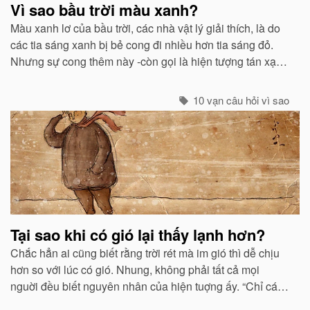
Vì sao bầu trời màu xanh?
Màu xanh lơ của bầu trời, các nhà vật lý giải thích, là do
các tia sáng xanh bị bẻ cong đi nhiều hơn tia sáng đỏ.
Nhưng sự cong thêm này -còn gọi là hiện tượng tán xạ -
cũng mạnh không kém ở các tia tím...
10 vạn câu hỏi vì sao
Tại sao khi có gió lại thấy lạnh hơn?
Chắc hẳn ai cũng biết rằng trời rét mà im gió thì dễ chịu
hơn so với lúc có gió. Nhung, không phải tất cả mọi
nguời đều biết nguyên nhân của hiện tuợng ấy. “Chỉ các
sinh vật mới cảm thấy giá buốt khi có gió”, còn các vật vô