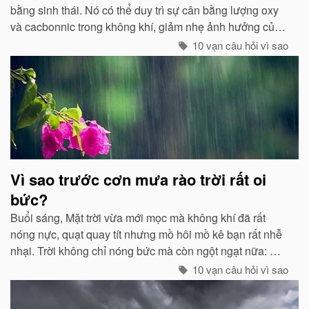
bằng sinh thái. Nó có thể duy trì sự cân bằng lượng oxy
và cacbonnic trong không khí, giảm nhẹ ảnh hưởng của
các chất thải, khí độc gây nên ô nhiễm, làm trong sạch
10 vạn câu hỏi vì sao
môi trường...
Vì sao trước cơn mưa rào trời rất oi
bức?
Buổi sáng, Mặt trời vừa mới mọc mà không khí đã rất
nóng nực, quạt quay tít nhưng mồ hôi mồ kê bạn rất nhễ
nhại. Trời không chỉ nóng bức mà còn ngột ngạt nữa: Đó
chính là dấu hiệu bắt đẩu của một cơn mưa rào...
10 vạn câu hỏi vì sao