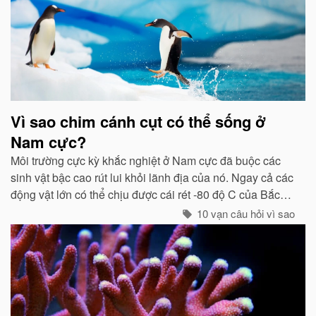
Vì sao chim cánh cụt có thể sống ở
Nam cực?
Môi trường cực kỳ khắc nghiệt ở Nam cực đã buộc các
sinh vật bậc cao rút lui khỏi lãnh địa của nó. Ngay cả các
động vật lớn có thể chịu được cái rét -80 độ C của Bắc
cực như gấu trắng, voi biển. cũng không hề có mặt ở cực
10 vạn câu hỏi vì sao
Nam...