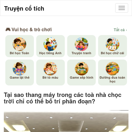
Truyện cổ tích
🎮 Vui học & trò chơi
Tất cả ›
Bé học Toán
Học tiếng Anh
Truyện tranh
Bé học chữ cái
Game lật thẻ
Bé tô màu
Game xếp hình
Đường đua toán
học
Tại sao thang máy trong các toà nhà chọc
trời chỉ có thể bố trí phân đoạn?