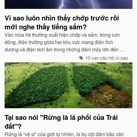
Vì sao luôn nhìn thấy chớp trước rồi
mới nghe thấy tiếng sấm?
Vào mùa hè thường xuất hiện chớp và sấm, trong cơn
dông, điện trường giữa hai khu vực mang điện tích
dương và điện tích âm trong những đám mây lớn đến một
mức độ nhất định, hai loại điện tích trong quá trình phát
10 vạn câu hỏi vì sao
triển sẽ phát ra tia lửa...
Tại sao nói "Rừng là lá phổi của Trái
đất"?
Rừng là “vệ sĩ” của giới tự nhiên, là trụ cột đảm bảo cân