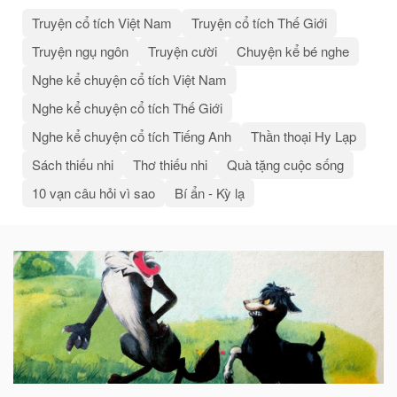
Truyện cổ tích Việt Nam
Truyện cổ tích Thế Giới
Truyện ngụ ngôn
Truyện cười
Chuyện kể bé nghe
Nghe kể chuyện cổ tích Việt Nam
Nghe kể chuyện cổ tích Thế Giới
Nghe kể chuyện cổ tích Tiếng Anh
Thần thoại Hy Lạp
Sách thiếu nhi
Thơ thiếu nhi
Quà tặng cuộc sống
10 vạn câu hỏi vì sao
Bí ẩn - Kỳ lạ
Bài
viết
liên
quan