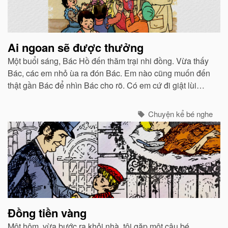
Ai ngoan sẽ được thưởng
Một buổi sáng, Bác Hồ đến thăm trại nhi đồng. Vừa thấy
Bác, các em nhỏ ùa ra đón Bác. Em nào cũng muốn đến
thật gần Bác để nhìn Bác cho rõ. Có em cứ đi giật lùi
phía trước Bác để luôn luôn được nhìn thấy Bác.
Chuyện kể bé nghe
Đồng tiền vàng
Một hôm, vừa bước ra khỏi nhà, tôi gặp một cậu bé