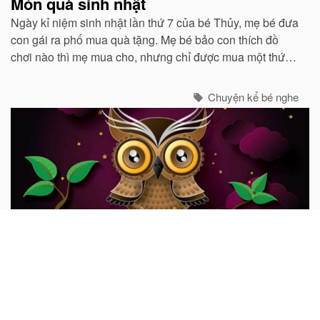
Món quà sinh nhật
Ngày kỉ niệm sinh nhật lần thứ 7 của bé Thủy, mẹ bé đưa
con gái ra phố mua quà tặng. Mẹ bé bảo con thích đồ
chơi nào thì mẹ mua cho, nhưng chỉ được mua một thứ
thôi.
Chuyện kể bé nghe
Con cú khôn ngoan
Ngày xửa ngày xưa, có một con cú già sống trên một cây
sồi to. Mỗi ngày, nó đều phóng tầm mắt ra thật xa để
quan sát những điều xảy ra xung quanh mình...