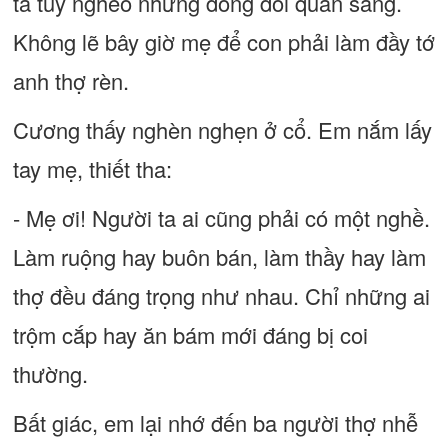
ta tuy nghèo nhưng dòng dõi quan sang.
Không lẽ bây giờ mẹ để con phải làm đầy tớ
anh thợ rèn.
Cương thấy nghèn nghẹn ở cổ. Em nắm lấy
tay mẹ, thiết tha:
- Mẹ ơi! Người ta ai cũng phải có một nghề.
Làm ruộng hay buôn bán, làm thầy hay làm
thợ đều đáng trọng như nhau. Chỉ những ai
trộm cắp hay ăn bám mới đáng bị coi
thường.
Bất giác, em lại nhớ đến ba người thợ nhễ