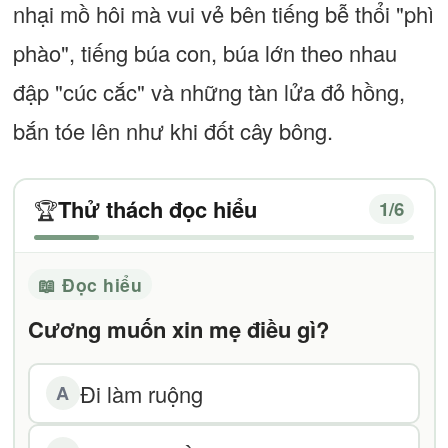
nhại mồ hôi mà vui vẻ bên tiếng bễ thổi "phì
phào", tiếng búa con, búa lớn theo nhau
đập "cúc cắc" và những tàn lửa đỏ hồng,
bắn tóe lên như khi đốt cây bông.
Thử thách đọc hiểu
🏆
1
/6
📖 Đọc hiểu
Cương muốn xin mẹ điều gì?
Đi làm ruộng
A