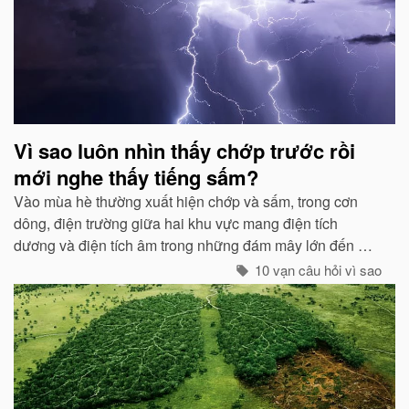
Vì sao luôn nhìn thấy chớp trước rồi
mới nghe thấy tiếng sấm?
Vào mùa hè thường xuất hiện chớp và sấm, trong cơn
dông, điện trường giữa hai khu vực mang điện tích
dương và điện tích âm trong những đám mây lớn đến một
mức độ nhất định, hai loại điện tích trong quá trình phát
10 vạn câu hỏi vì sao
triển sẽ phát ra tia lửa...