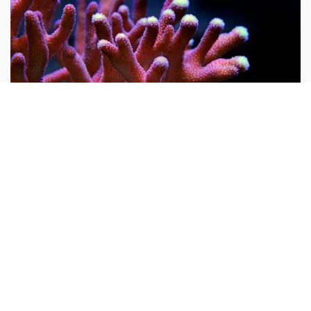
Tại sao nói san hô là động vật?
Mọi người thường cho rằng san hô là đá quý và hình
dung nó là một khoáng vật. Do rất nhiều san hô thiên
nhiên chưa được gia công đều có hình cành cây nên từ
xưa đến nay rất nhiều người lại cho rằng san hô là thực
vật...
10 vạn câu hỏi vì sao