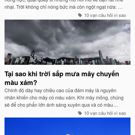
nhại. Trời không chỉ nóng bức mà còn ngột ngạt nữa: Đó
chính là dấu hiệu bắt đẩu của một cơn mưa rào...
10 vạn câu hỏi vì sao
Tại sao khi trời sắp mưa mây chuyển
màu xám?
Chính độ dày hay chiều cao của đám mây là nguyên
nhân khiến cho mây có màu xám. Khi mây mỏng, chúng
sẽ để cho phẩn lớn ánh sáng xuyên qua và có màu
trắng...
10 vạn câu hỏi vì sao