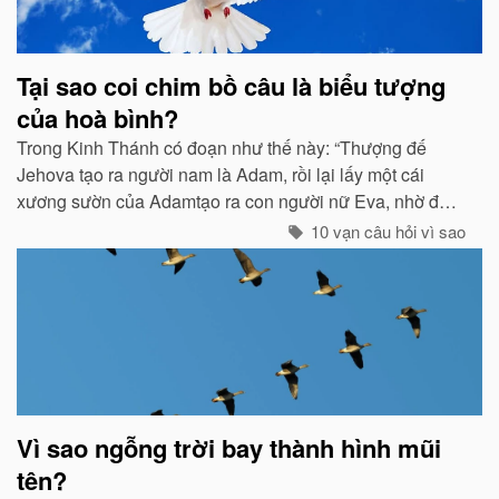
Tại sao coi chim bồ câu là biểu tượng
của hoà bình?
Trong Kinh Thánh có đoạn như thế này: “Thượng đế
Jehova tạo ra người nam là Adam, rồi lại lấy một cái
xương sườn của Adamtạo ra con người nữ Eva, nhờ đó
con cháu của họ sinh sôi nảy nở và làm ăn sinh sống rất
10 vạn câu hỏi vì sao
hưng thịnh...
Vì sao ngỗng trời bay thành hình mũi
tên?