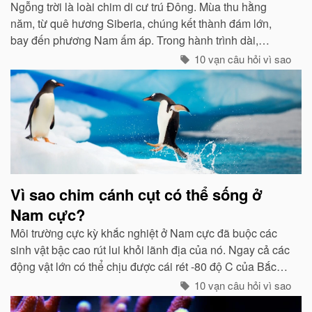
Ngỗng trời là loài chim di cư trú Đông. Mùa thu hằng
năm, từ quê hương Siberia, chúng kết thành đám lớn,
bay đến phương Nam ấm áp. Trong hành trình dài,
chúng tổ chức đội hình rất chặt chẽ...
10 vạn câu hỏi vì sao
Vì sao chim cánh cụt có thể sống ở
Nam cực?
Môi trường cực kỳ khắc nghiệt ở Nam cực đã buộc các
sinh vật bậc cao rút lui khỏi lãnh địa của nó. Ngay cả các
động vật lớn có thể chịu được cái rét -80 độ C của Bắc
cực như gấu trắng, voi biển. cũng không hề có mặt ở cực
10 vạn câu hỏi vì sao
Nam...