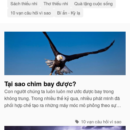
Sách thiếu nhi
Thơ thiếu nhi
Quà tặng cuộc sống
10 vạn câu hỏi vì sao
Bí ẩn - Kỳ lạ
Bài
viết
liên
quan
Tại sao chim bay được?
Con người chúng ta luôn luôn mơ ước được bay trong
không trung. Trong nhiều thế kỷ qua, nhiều phát minh đã
phối hợp chế tạo ra những máy móc mô phỏng theo sự
quan sát của con người về các loài chim...
10 vạn câu hỏi vì sao