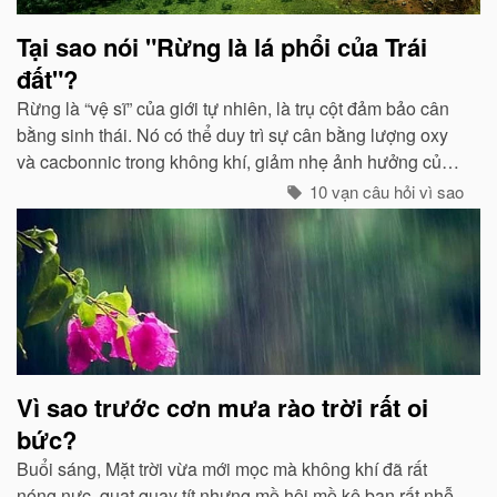
Tại sao nói "Rừng là lá phổi của Trái
đất"?
Rừng là “vệ sĩ” của giới tự nhiên, là trụ cột đảm bảo cân
bằng sinh thái. Nó có thể duy trì sự cân bằng lượng oxy
và cacbonnic trong không khí, giảm nhẹ ảnh hưởng của
các chất thải, khí độc gây nên ô nhiễm, làm trong sạch
10 vạn câu hỏi vì sao
môi trường...
Vì sao trước cơn mưa rào trời rất oi
bức?
Buổi sáng, Mặt trời vừa mới mọc mà không khí đã rất
nóng nực, quạt quay tít nhưng mồ hôi mồ kê bạn rất nhễ