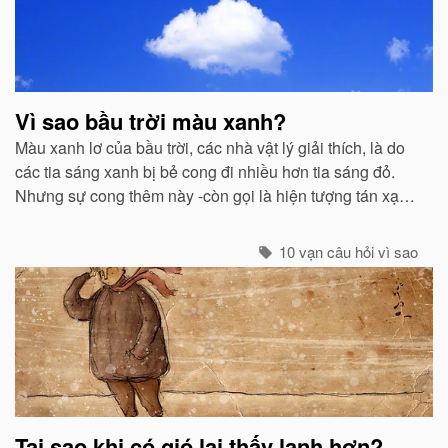
Vì sao bầu trời màu xanh?
Màu xanh lơ của bầu trời, các nhà vật lý giải thích, là do
các tia sáng xanh bị bẻ cong đi nhiều hơn tia sáng đỏ.
Nhưng sự cong thêm này -còn gọi là hiện tượng tán xạ -
cũng mạnh không kém ở các tia tím...
10 vạn câu hỏi vì sao
Tại sao khi có gió lại thấy lạnh hơn?