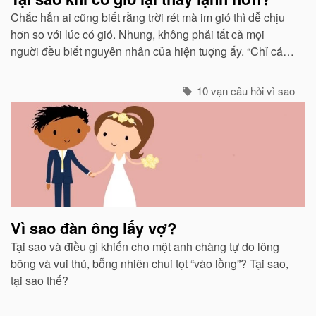
Chắc hẳn ai cũng biết rằng trời rét mà im gió thì dễ chịu
hơn so với lúc có gió. Nhung, không phải tất cả mọi
nguời đều biết nguyên nhân của hiện tuợng ấy. “Chỉ các
sinh vật mới cảm thấy giá buốt khi có gió”, còn các vật vô
sinh thì không.
10 vạn câu hỏi vì sao
Vì sao đàn ông lấy vợ?
Tại sao và điều gì khiến cho một anh chàng tự do lông
bông và vui thú, bỗng nhiên chui tọt “vào lồng”? Tại sao,
tại sao thế?