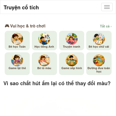
Truyện cổ tích
🎮 Vui học & trò chơi
Tất cả ›
Bé học Toán
Học tiếng Anh
Truyện tranh
Bé học chữ cái
Game lật thẻ
Bé tô màu
Game xếp hình
Đường đua toán
học
Vì sao chất hút ẩm lại có thể thay đổi màu?