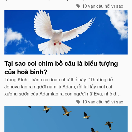
giây. Vậy mà có vẻ như Trái đất đang đứng yên...
10 vạn câu hỏi vì sao
Tại sao coi chim bồ câu là biểu tượng
của hoà bình?
Trong Kinh Thánh có đoạn như thế này: “Thượng đế
Jehova tạo ra người nam là Adam, rồi lại lấy một cái
xương sườn của Adamtạo ra con người nữ Eva, nhờ đó
con cháu của họ sinh sôi nảy nở và làm ăn sinh sống rất
10 vạn câu hỏi vì sao
hưng thịnh...