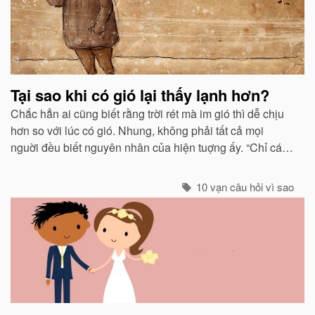
Tại sao khi có gió lại thấy lạnh hơn?
Chắc hẳn ai cũng biết rằng trời rét mà im gió thì dễ chịu
hơn so với lúc có gió. Nhung, không phải tất cả mọi
nguời đều biết nguyên nhân của hiện tuợng ấy. “Chỉ các
sinh vật mới cảm thấy giá buốt khi có gió”, còn các vật vô
sinh thì không.
10 vạn câu hỏi vì sao