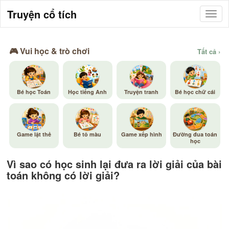
Truyện cổ tích
🎮 Vui học & trò chơi
Tất cả ›
Bé học Toán
Học tiếng Anh
Truyện tranh
Bé học chữ cái
Game lật thẻ
Bé tô màu
Game xếp hình
Đường đua toán
học
Vì sao có học sinh lại đưa ra lời giải của bài
toán không có lời giải?