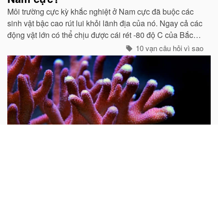
Môi trường cực kỳ khắc nghiệt ở Nam cực đã buộc các
sinh vật bậc cao rút lui khỏi lãnh địa của nó. Ngay cả các
động vật lớn có thể chịu được cái rét -80 độ C của Bắc
cực như gấu trắng, voi biển. cũng không hề có mặt ở cực
10 vạn câu hỏi vì sao
Nam...
Tại sao nói san hô là động vật?
Mọi người thường cho rằng san hô là đá quý và hình
dung nó là một khoáng vật. Do rất nhiều san hô thiên
nhiên chưa được gia công đều có hình cành cây nên từ
xưa đến nay rất nhiều người lại cho rằng san hô là thực
vật...
10 vạn câu hỏi vì sao