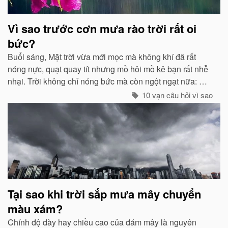
Vì sao trước cơn mưa rào trời rất oi
bức?
Buổi sáng, Mặt trời vừa mới mọc mà không khí đã rất
nóng nực, quạt quay tít nhưng mồ hôi mồ kê bạn rất nhễ
nhại. Trời không chỉ nóng bức mà còn ngột ngạt nữa: Đó
chính là dấu hiệu bắt đẩu của một cơn mưa rào...
10 vạn câu hỏi vì sao
Tại sao khi trời sắp mưa mây chuyển
màu xám?
Chính độ dày hay chiều cao của đám mây là nguyên