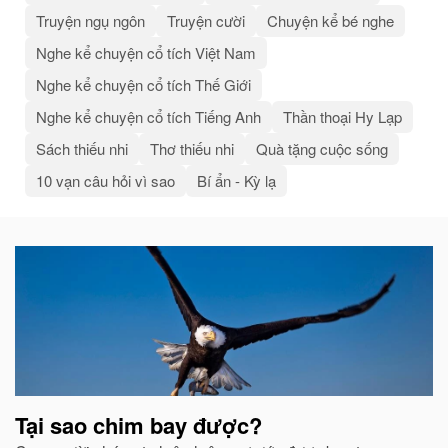
Truyện ngụ ngôn
Truyện cười
Chuyện kể bé nghe
Nghe kể chuyện cổ tích Việt Nam
Nghe kể chuyện cổ tích Thế Giới
Nghe kể chuyện cổ tích Tiếng Anh
Thần thoại Hy Lạp
Sách thiếu nhi
Thơ thiếu nhi
Quà tặng cuộc sống
10 vạn câu hỏi vì sao
Bí ẩn - Kỳ lạ
Bài
viết
liên
quan
Tại sao chim bay được?