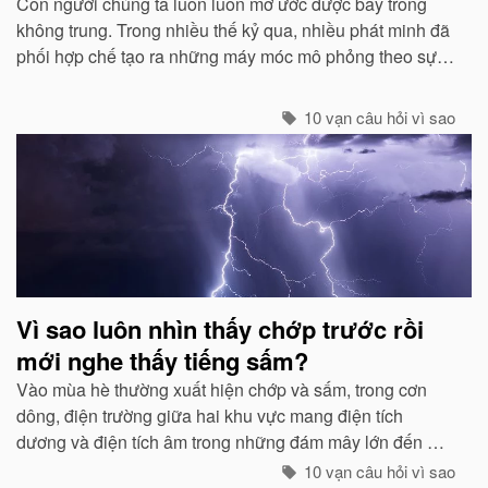
Con người chúng ta luôn luôn mơ ước được bay trong
không trung. Trong nhiều thế kỷ qua, nhiều phát minh đã
phối hợp chế tạo ra những máy móc mô phỏng theo sự
quan sát của con người về các loài chim...
10 vạn câu hỏi vì sao
Vì sao luôn nhìn thấy chớp trước rồi
mới nghe thấy tiếng sấm?
Vào mùa hè thường xuất hiện chớp và sấm, trong cơn
dông, điện trường giữa hai khu vực mang điện tích
dương và điện tích âm trong những đám mây lớn đến một
mức độ nhất định, hai loại điện tích trong quá trình phát
10 vạn câu hỏi vì sao