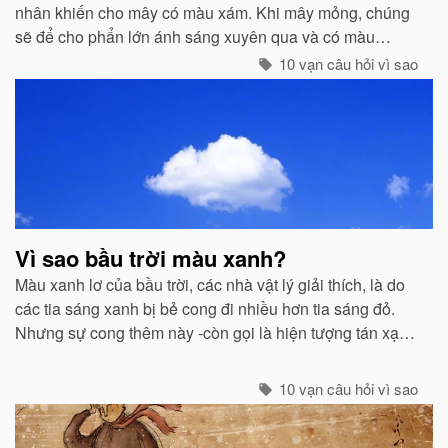
nhân khiến cho mây có màu xám. Khi mây mỏng, chúng
sẽ để cho phẩn lớn ánh sáng xuyên qua và có màu
trắng...
10 vạn câu hỏi vì sao
Vì sao bầu trời màu xanh?
Màu xanh lơ của bầu trời, các nhà vật lý giải thích, là do
các tia sáng xanh bị bẻ cong đi nhiều hơn tia sáng đỏ.
Nhưng sự cong thêm này -còn gọi là hiện tượng tán xạ -
cũng mạnh không kém ở các tia tím...
10 vạn câu hỏi vì sao