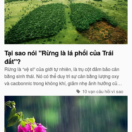
triển sẽ phát ra tia lửa...
Tại sao nói "Rừng là lá phổi của Trái
đất"?
Rừng là “vệ sĩ” của giới tự nhiên, là trụ cột đảm bảo cân
bằng sinh thái. Nó có thể duy trì sự cân bằng lượng oxy
và cacbonnic trong không khí, giảm nhẹ ảnh hưởng của
các chất thải, khí độc gây nên ô nhiễm, làm trong sạch
10 vạn câu hỏi vì sao
môi trường...