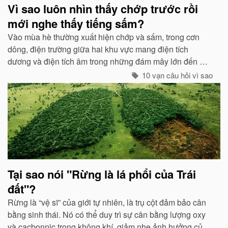
Vì sao luôn nhìn thấy chớp trước rồi
mới nghe thấy tiếng sấm?
Vào mùa hè thường xuất hiện chớp và sấm, trong cơn
dông, điện trường giữa hai khu vực mang điện tích
dương và điện tích âm trong những đám mây lớn đến một
mức độ nhất định, hai loại điện tích trong quá trình phát
10 vạn câu hỏi vì sao
triển sẽ phát ra tia lửa...
Tại sao nói "Rừng là lá phổi của Trái
đất"?
Rừng là “vệ sĩ” của giới tự nhiên, là trụ cột đảm bảo cân
bằng sinh thái. Nó có thể duy trì sự cân bằng lượng oxy
và cacbonnic trong không khí, giảm nhẹ ảnh hưởng của