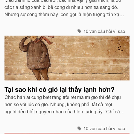
các tia sáng xanh bị bẻ cong đi nhiều hơn tia sáng đỏ.
Nhưng sự cong thêm này -còn gọi là hiện tượng tán xạ -
cũng mạnh không kém ở các tia tím...
10 vạn câu hỏi vì sao
Tại sao khi có gió lại thấy lạnh hơn?
Chắc hẳn ai cũng biết rằng trời rét mà im gió thì dễ chịu
hơn so với lúc có gió. Nhung, không phải tất cả mọi
nguời đều biết nguyên nhân của hiện tuợng ấy. “Chỉ các
sinh vật mới cảm thấy giá buốt khi có gió”, còn các vật vô
sinh thì không.
10 vạn câu hỏi vì sao