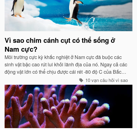
Vì sao chim cánh cụt có thể sống ở
Nam cực?
Môi trường cực kỳ khắc nghiệt ở Nam cực đã buộc các
sinh vật bậc cao rút lui khỏi lãnh địa của nó. Ngay cả các
động vật lớn có thể chịu được cái rét -80 độ C của Bắc
cực như gấu trắng, voi biển. cũng không hề có mặt ở cực
10 vạn câu hỏi vì sao
Nam...