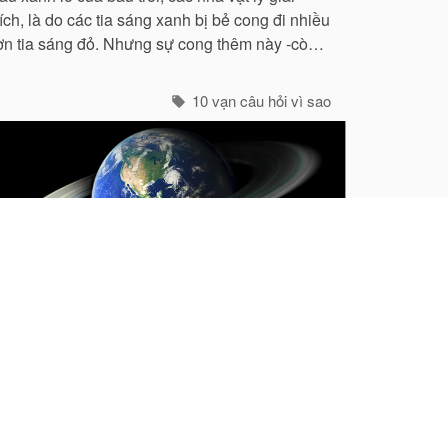
ích, là do các tia sáng xanh bị bẻ cong đi nhiều
ơn tia sáng đỏ. Nhưng sự cong thêm này -còn
ọi là hiện tượng tán xạ -cũng mạnh không kém
các tia tím...
10 vạn câu hỏi vì sao
ì sao chúng ta không cảm thấy
rái đất chuyển động?
ỗi giây, Trái đất vượt được chặng đường tới 30
 quanh Mặt trời. Đó là chưa kể tới việc Trái đất
ự quay quanh mình với tốc độ ở đường xích đạo
 465 mét / giây. Vậy mà có vẻ như Trái đất
10 vạn câu hỏi vì sao