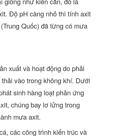
ì giống như kiến cắn, đó là
t. Độ pH càng nhỏ thì tính axit
 (Trung Quốc) đã từng có mưa
sản xuất và hoạt động do phải
 thải vào trong không khí. Dưới
phát sinh hàng loạt phản ứng
axit, chúng bay lơ lửng trong
hành mưa axit.
á, các công trình kiến trúc và