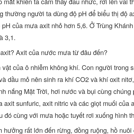
mắt khiến ta cảm thấy đau nhức, rơi lên vai th
 thường người ta dùng độ pH để biểu thị độ axi
 pH của mưa axit nhỏ hơn 5,6. Ở Trùng Khánh
à 3,1.
axit? Axit của nước mưa từ đâu đến?
n vật của ô nhiễm không khí. Con người trong 
và dầu mỏ nên sinh ra khí CO2 và khí oxit nitơ,
nh nắng Mặt Trời, hơi nước và bụi cùng chúng 
 axit sunfuric, axit nitric và các giọt muối của 
u đó cùng với mưa hoặc tuyết rơi xuống hình t
 hưởng rất lớn đến rừng, đồng ruộng, hồ nuôi c