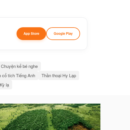
App Store
Google Play
Chuyện kể bé nghe
 cổ tích Tiếng Anh
Thần thoại Hy Lạp
 Kỳ lạ