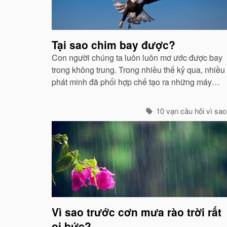
quan
Tại sao chim bay được?
Con người chúng ta luôn luôn mơ ước được bay
trong không trung. Trong nhiều thế kỷ qua, nhiều
phát minh đã phối hợp chế tạo ra những máy
móc mô phỏng theo sự quan sát của con người
về các loài chim...
10 vạn câu hỏi vì sao
Vì sao trước cơn mưa rào trời rất
oi bức?