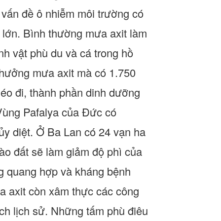
 vấn đề ô nhiễm môi trường có
t lớn. Bình thường mưa axit làm
nh vật phù du và cá trong hồ
 hưởng mưa axit mà có 1.750
 héo đi, thành phần dinh dưỡng
 Vùng Pafalya của Đức có
hủy diệt. Ở Ba Lan có 24 vạn ha
vào đất sẽ làm giảm độ phì của
ng quang hợp và kháng bệnh
ưa axit còn xâm thực các công
tích lịch sử. Những tấm phù điêu