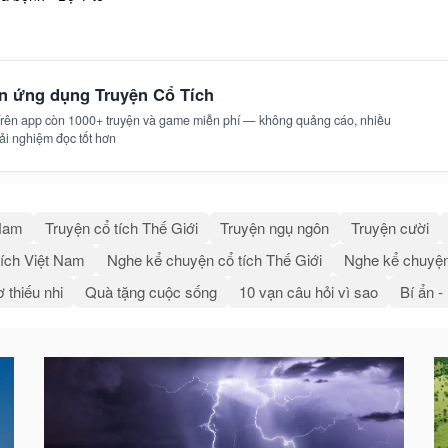
ên ứng dụng Truyện Cổ Tích
 Trên app còn 1000+ truyện và game miễn phí — không quảng cáo, nhiều
trải nghiệm đọc tốt hơn
 Nam
Truyện cổ tích Thế Giới
Truyện ngụ ngôn
Truyện cười
ích Việt Nam
Nghe kể chuyện cổ tích Thế Giới
Nghe kể chuyện
 thiếu nhi
Quà tặng cuộc sống
10 vạn câu hỏi vì sao
Bí ẩn -