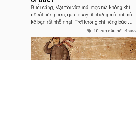
Buổi sáng, Mặt trời vừa mới mọc mà không khí
đã rất nóng nực, quạt quay tít nhưng mồ hôi mồ
kê bạn rất nhễ nhại. Trời không chỉ nóng bức mà
còn ngột ngạt nữa: Đó chính là dấu hiệu bắt đẩu
10 vạn câu hỏi vì sao
của một cơn mưa rào...
Tại sao khi có gió lại thấy lạnh
hơn?
Chắc hẳn ai cũng biết rằng trời rét mà im gió thì
dễ chịu hơn so với lúc có gió. Nhung, không phải
tất cả mọi nguời đều biết nguyên nhân của hiện
tuợng ấy. “Chỉ các sinh vật mới cảm thấy giá buốt
10 vạn câu hỏi vì sao