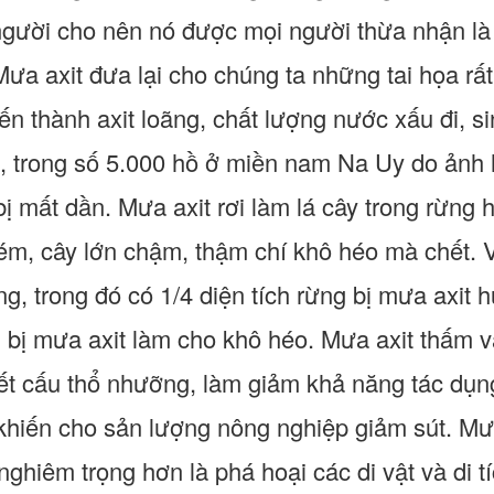
gười cho nên nó được mọi người thừa nhận là
Mưa axit đưa lại cho chúng ta những tai họa rấ
n thành axit loãng, chất lượng nước xấu đi, si
ụ, trong số 5.000 hồ ở miền nam Na Uy do ảnh
bị mất dần. Mưa axit rơi làm lá cây trong rừng
ém, cây lớn chậm, thậm chí khô héo mà chết.
g, trong đó có 1/4 diện tích rừng bị mưa axit 
m bị mưa axit làm cho khô héo. Mưa axit thấm 
kết cấu thổ nhưỡng, làm giảm khả năng tác dụ
 khiến cho sản lượng nông nghiệp giảm sút. M
, nghiêm trọng hơn là phá hoại các di vật và di 