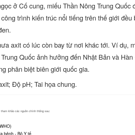
ngọc ở Cố cung, miếu Thần Nông Trung Quốc 
công trình kiến trúc nổi tiếng trên thế giới đề
đen.
ưa axit có lúc còn bay từ nơi khác tới. Ví dụ,
 Trung Quốc ảnh hưởng đến Nhật Bản và Hàn Q
g phân biệt biên giới quốc gia.
xit; Độ pH; Tai họa chung.
ng tham khảo các nguồn chính thống sau:
 (WHO)
 bệnh - Bộ Y tế