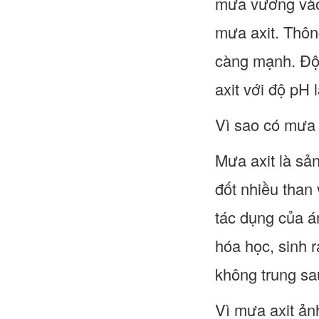
mưa vương vào 
mưa axit. Thông
càng mạnh. Độ
axit với độ pH l
Vì sao có mưa 
Mưa axit là sả
đốt nhiều than 
tác dụng của á
hóa học, sinh ra
không trung sa
Vì mưa axit ảnh