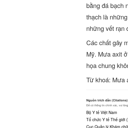
bằng đá bạch 
thạch là những 
những vết rạn 
Các chất gây m
Mỹ. Mưa axit ở
họa chung khôn
Từ khoá: Mưa a
Nguồn trích dẫn (Citations)
Để có thông tin chính xác, vui lò
Bộ Y tế Việt Nam
Tổ chức Y tế Thế giới
Cục Quản lý Khám chữa