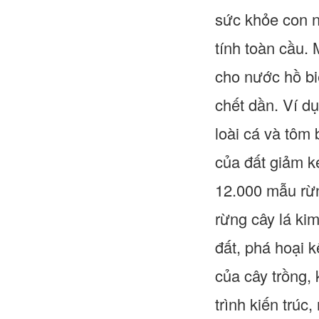
sức khỏe con n
tính toàn cầu. 
cho nước hồ biế
chết dần. Ví d
loài cá và tôm 
của đất giảm k
12.000 mẫu rừn
rừng cây lá ki
đất, phá hoại 
của cây trồng,
trình kiến trúc