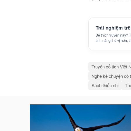
Trải nghiệm tr
Bé thích truyện này?
tính năng thú vị hơn, 
Truyện cổ tích Việt
Nghe kể chuyện cổ t
Sách thiếu nhi
Thơ
Bài
viết
liên