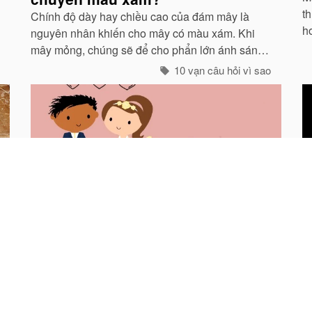
th
Chính độ dày hay chiều cao của đám mây là
h
nguyên nhân khiến cho mây có màu xám. Khi
g
mây mỏng, chúng sẽ để cho phẩn lớn ánh sáng
ở 
xuyên qua và có màu trắng...
10 vạn câu hỏi vì sao
Vì sao đàn ông lấy vợ?
V
T
Tại sao và điều gì khiến cho một anh chàng tự
do lông bông và vui thú, bỗng nhiên chui tọt “vào
M
lồng”? Tại sao, tại sao thế?
km
t
là
10 vạn câu hỏi vì sao