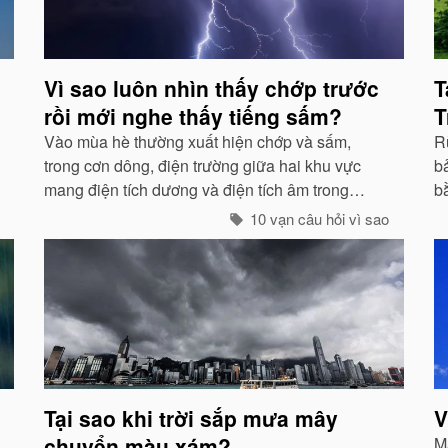
Vì sao luôn nhìn thấy chớp trước
T
rồi mới nghe thấy tiếng sấm?
T
Vào mùa hè thường xuất hiện chớp và sấm,
Rừ
trong cơn dông, điện trường giữa hai khu vực
bả
mang điện tích dương và điện tích âm trong
b
những đám mây lớn đến một mức độ nhất định,
g
10 vạn câu hỏi vì sao
hai loại điện tích trong quá trình phát triển sẽ
g
phát ra tia lửa...
Tại sao khi trời sắp mưa mây
V
chuyển màu xám?
Mà