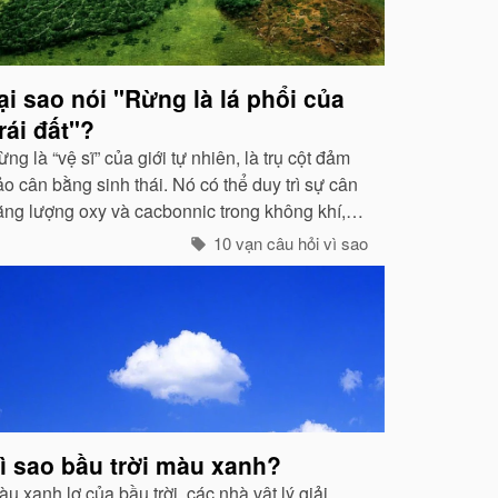
ại sao nói "Rừng là lá phổi của
rái đất"?
ng là “vệ sĩ” của giới tự nhiên, là trụ cột đảm
o cân bằng sinh thái. Nó có thể duy trì sự cân
ằng lượng oxy và cacbonnic trong không khí,
iảm nhẹ ảnh hưởng của các chất thải, khí độc
10 vạn câu hỏi vì sao
ây nên ô nhiễm, làm trong sạch môi trường...
ì sao bầu trời màu xanh?
u xanh lơ của bầu trời, các nhà vật lý giải