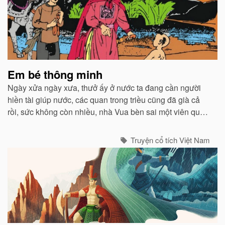
Em bé thông minh
Ngày xửa ngày xưa, thưở ấy ở nước ta đang cần người
hiền tài giúp nước, các quan trong triều cũng đã già cả
rồi, sức không còn nhiều, nhà Vua bèn sai một viên quan
đi dò la khắp nước để tìm ra người tài giỏi cùng vua lo
toan việc nước...
Truyện cổ tích Việt Nam