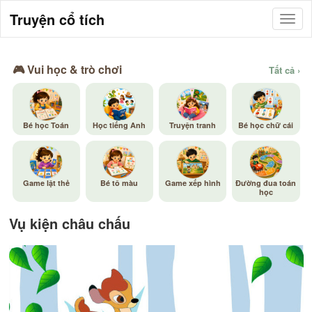
Truyện cổ tích
🎮 Vui học & trò chơi
Tất cả ›
Bé học Toán
Học tiếng Anh
Truyện tranh
Bé học chữ cái
Game lật thẻ
Bé tô màu
Game xếp hình
Đường đua toán
học
Vụ kiện châu chấu