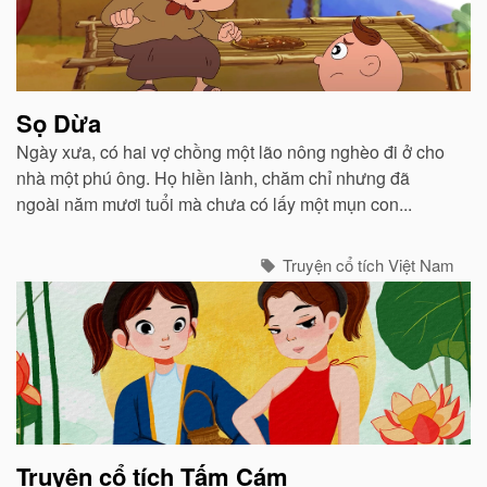
liên
quan
Sọ Dừa
Ngày xưa, có hai vợ chồng một lão nông nghèo đi ở cho
nhà một phú ông. Họ hiền lành, chăm chỉ nhưng đã
ngoài năm mươi tuổi mà chưa có lấy một mụn con...
Truyện cổ tích Việt Nam
Truyện cổ tích Tấm Cám