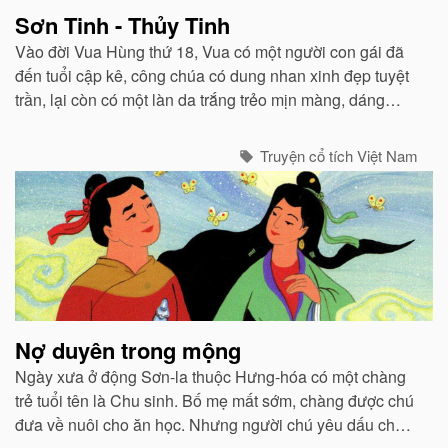
Sơn Tinh - Thủy Tinh
Vào đời Vua Hùng thứ 18, Vua có một người con gái đã
đến tuổi cập kê, công chúa có dung nhan xinh đẹp tuyệt
trần, lại còn có một làn da trắng trẻo mịn màng, dáng
người nàng cũng cao ráo. Tên của nàng công chúa này
là Mỵ Nương...
Truyện cổ tích Việt Nam
Nợ duyên trong mộng
Ngày xưa ở động Sơn-la thuộc Hưng-hóa có một chàng
trẻ tuổi tên là Chu sinh. Bố mẹ mất sớm, chàng được chú
đưa về nuôi cho ăn học. Nhưng người chú yêu dấu cháu