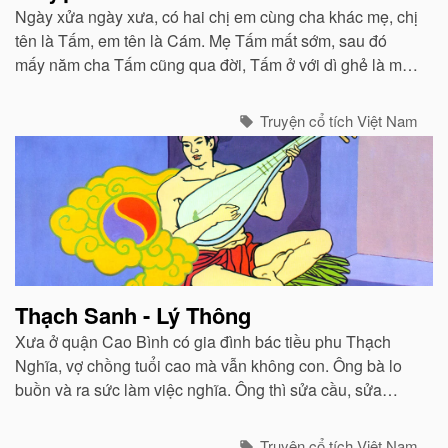
Ngày xửa ngày xưa, có hai chị em cùng cha khác mẹ, chị
tên là Tấm, em tên là Cám. Mẹ Tấm mất sớm, sau đó
mấy năm cha Tấm cũng qua đời, Tấm ở với dì ghẻ là mẹ
Cám...
Truyện cổ tích Việt Nam
Thạch Sanh - Lý Thông
Xưa ở quận Cao Bình có gia đình bác tiều phu Thạch
Nghĩa, vợ chồng tuổi cao mà vẫn không con. Ông bà lo
buồn và ra sức làm việc nghĩa. Ông thì sửa cầu, sửa
cống, khơi rãnh, đắp đường. Bà thì nấu nước cho người
qua đường uống...
Truyện cổ tích Việt Nam