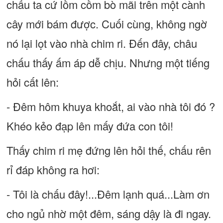
chấu ta cứ lồm cồm bò mãi trên một cành
cây mới bám được. Cuối cùng, không ngờ
nó lại lọt vào nhà chim ri. Đến đây, châu
chấu thấy ấm áp dễ chịu. Nhưng một tiếng
hỏi cất lên:
- Đêm hôm khuya khoắt, ai vào nhà tôi đó ?
Khéo kẻo đạp lên mấy đứa con tôi!
Thấy chim ri mẹ đứng lên hỏi thế, chấu rên
rỉ đáp không ra hơi:
- Tôi là chấu đây!...Đêm lạnh quá...Làm ơn
cho ngủ nhờ một đêm, sáng dậy là đi ngay.