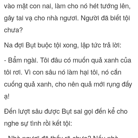
vào mặt con nai, làm cho nó hét tướng lên,
gây tai vạ cho nhà ngươi. Người đã biết tội
chưa?
Na đợi Bụt buộc tội xong, lập tức trả lời:
- Bẩm ngài. Tôi đâu có muốn quả xanh của
tôi rơi. Vì con sâu nó làm hại tôi, nó cắn
cuống quả xanh, cho nên quả mới rụng đấy
ạ!
Đến lượt sâu được Bụt sai gọi đến kể cho
nghe sự tình rồi kết tội:
- Nhà ngươi đã thấy rõ chưa? Nếu nhà