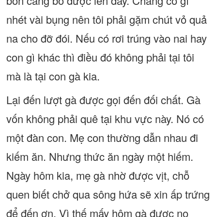
bốn cẳng bò được lên đây. Chẳng có gì
nhét vài bụng nên tôi phải gặm chút vỏ quả
na cho đỡ đói. Nếu có rơi trúng vào nai hay
con gì khác thì điều đó không phải tại tôi
mà là tại con gà kia.
Lại đến lượt gà được gọi đến đối chất. Gà
vốn không phải quê tại khu vực này. Nó có
một đàn con. Mẹ con thường dẫn nhau đi
kiếm ăn. Nhưng thức ăn ngày một hiếm.
Ngày hôm kia, mẹ gà nhờ được vịt, chỗ
quen biết chở qua sông hứa sẽ xin ấp trứng
để đến ơn. Vì thế mấy hôm gà được no