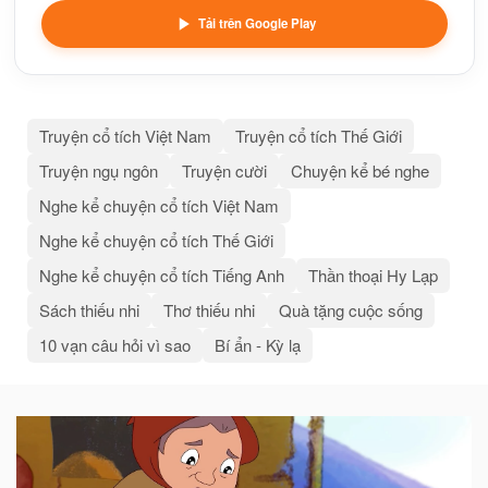
Tải trên Google Play
Truyện cổ tích Việt Nam
Truyện cổ tích Thế Giới
Truyện ngụ ngôn
Truyện cười
Chuyện kể bé nghe
Nghe kể chuyện cổ tích Việt Nam
Nghe kể chuyện cổ tích Thế Giới
Nghe kể chuyện cổ tích Tiếng Anh
Thần thoại Hy Lạp
Sách thiếu nhi
Thơ thiếu nhi
Quà tặng cuộc sống
10 vạn câu hỏi vì sao
Bí ẩn - Kỳ lạ
Bài
viết