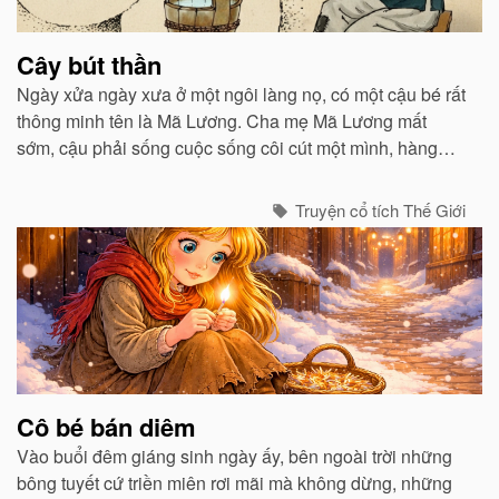
Cây bút thần
Ngày xửa ngày xưa ở một ngôi làng nọ, có một cậu bé rất
thông minh tên là Mã Lương. Cha mẹ Mã Lương mất
sớm, cậu phải sống cuộc sống côi cút một mình, hàng
ngày vào rừng kiếm củi sống qua ngày...
Truyện cổ tích Thế Giới
Cô bé bán diêm
Vào buổi đêm giáng sinh ngày ấy, bên ngoài trời những
bông tuyết cứ triền miên rơi mãi mà không dừng, những