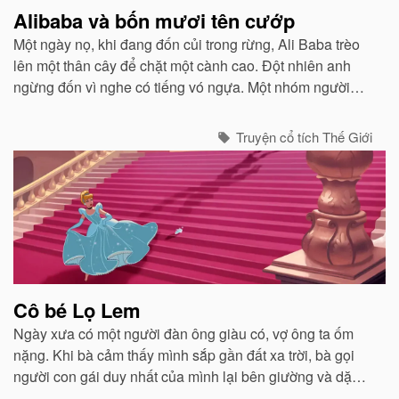
Alibaba và bốn mươi tên cướp
Một ngày nọ, khi đang đốn củi trong rừng, Ali Baba trèo
lên một thân cây để chặt một cành cao. Đột nhiên anh
ngừng đốn vì nghe có tiếng vó ngựa. Một nhóm người
đang cưỡi ngựa đến. Trông họ có vẻ dữ dằn và giống
những tên cướp...
Truyện cổ tích Thế Giới
Cô bé Lọ Lem
Ngày xưa có một người đàn ông giàu có, vợ ông ta ốm
nặng. Khi bà cảm thấy mình sắp gần đất xa trời, bà gọi
người con gái duy nhất của mình lại bên giường và dặn
dò...