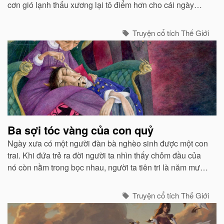
cơn gió lạnh thấu xương lại tô điểm hơn cho cái ngày
giáng sinh vô cùng đặc biệt trong năm, cái ngày mà chúa
sinh ra đời…
Truyện cổ tích Thế Giới
Ba sợi tóc vàng của con quỷ
Ngày xưa có một người đàn bà nghèo sinh được một con
trai. Khi đứa trẻ ra đời người ta nhìn thấy chỏm đầu của
nó còn nằm trong bọc nhau, người ta tiên tri là năm mười
sáu tuổi nó sẽ lấy được công chúa...
Truyện cổ tích Thế Giới