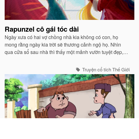
Rapunzel cô gái tóc dài
Ngày xưa có hai vợ chồng nhà kia không có con, họ
mong rằng ngày kia trời sẽ thương cảnh ngộ họ. Nhìn
qua cửa sổ sau nhà thì thấy một mảnh vườn tuyệt đẹp,
trồng toàn hoa thơm, các loại rau lạ...
Truyện cổ tích Thế Giới
Người mua giấc mơ
Ngày xửa ngày xưa có hai người lái buôn, một già một