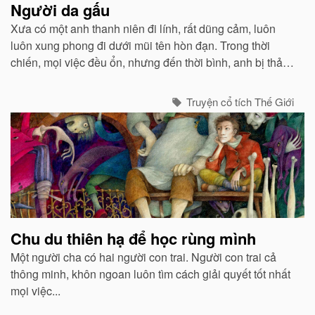
Người da gấu
Xưa có một anh thanh niên đi lính, rất dũng cảm, luôn
luôn xung phong đi dưới mũi tên hòn đạn. Trong thời
chiến, mọi việc đều ổn, nhưng đến thời bình, anh bị thải
hồi. Tên đại úy chỉ huy bảo anh tùy muốn đi đâu thì đi...
Truyện cổ tích Thế Giới
Chu du thiên hạ để học rùng mình
Một người cha có hai người con trai. Người con trai cả
thông minh, khôn ngoan luôn tìm cách giải quyết tốt nhất
mọi việc...