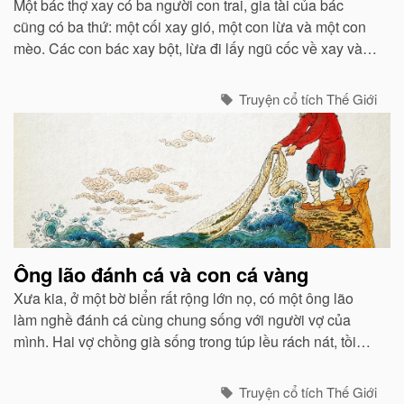
Một bác thợ xay có ba người con trai, gia tài của bác
cũng có ba thứ: một cối xay gió, một con lừa và một con
mèo. Các con bác xay bột, lừa đi lấy ngũ cốc về xay và
chở bột đi, còn mèo thì bắt chuột...
Truyện cổ tích Thế Giới
Ông lão đánh cá và con cá vàng
Xưa kia, ở một bờ biển rất rộng lớn nọ, có một ông lão
làm nghề đánh cá cùng chung sống với người vợ của
mình. Hai vợ chồng già sống trong túp lều rách nát, tồi
tàn...
Truyện cổ tích Thế Giới