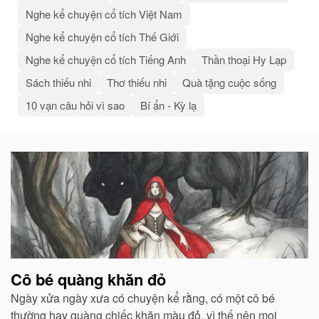
Nghe kể chuyện cổ tích Việt Nam
Nghe kể chuyện cổ tích Thế Giới
Nghe kể chuyện cổ tích Tiếng Anh
Thần thoại Hy Lạp
Sách thiếu nhi
Thơ thiếu nhi
Quà tặng cuộc sống
10 vạn câu hỏi vì sao
Bí ẩn - Kỳ lạ
Bài
viết
liên
quan
Cô bé quàng khăn đỏ
Ngày xửa ngày xưa có chuyện kể rằng, có một cô bé
thường hay quàng chiếc khăn màu đỏ, vì thế nên mọi