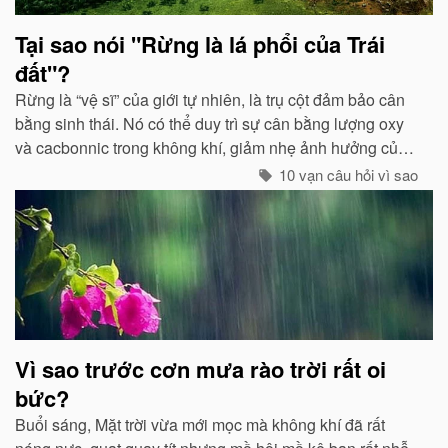
Tại sao nói "Rừng là lá phổi của Trái
đất"?
Rừng là “vệ sĩ” của giới tự nhiên, là trụ cột đảm bảo cân
bằng sinh thái. Nó có thể duy trì sự cân bằng lượng oxy
và cacbonnic trong không khí, giảm nhẹ ảnh hưởng của
các chất thải, khí độc gây nên ô nhiễm, làm trong sạch
10 vạn câu hỏi vì sao
môi trường...
Vì sao trước cơn mưa rào trời rất oi
bức?
Buổi sáng, Mặt trời vừa mới mọc mà không khí đã rất