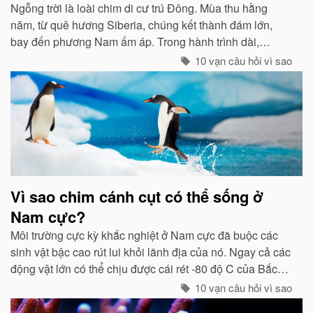
Ngỗng trời là loài chim di cư trú Đông. Mùa thu hằng
năm, từ quê hương Siberia, chúng kết thành đám lớn,
bay đến phương Nam ấm áp. Trong hành trình dài,
chúng tổ chức đội hình rất chặt chẽ...
10 vạn câu hỏi vì sao
Vì sao chim cánh cụt có thể sống ở
Nam cực?
Môi trường cực kỳ khắc nghiệt ở Nam cực đã buộc các
sinh vật bậc cao rút lui khỏi lãnh địa của nó. Ngay cả các
động vật lớn có thể chịu được cái rét -80 độ C của Bắc
cực như gấu trắng, voi biển. cũng không hề có mặt ở cực
10 vạn câu hỏi vì sao
Nam...