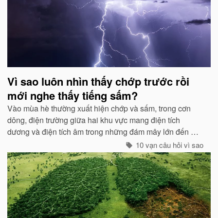
Vì sao luôn nhìn thấy chớp trước rồi
mới nghe thấy tiếng sấm?
Vào mùa hè thường xuất hiện chớp và sấm, trong cơn
dông, điện trường giữa hai khu vực mang điện tích
dương và điện tích âm trong những đám mây lớn đến một
mức độ nhất định, hai loại điện tích trong quá trình phát
10 vạn câu hỏi vì sao
triển sẽ phát ra tia lửa...