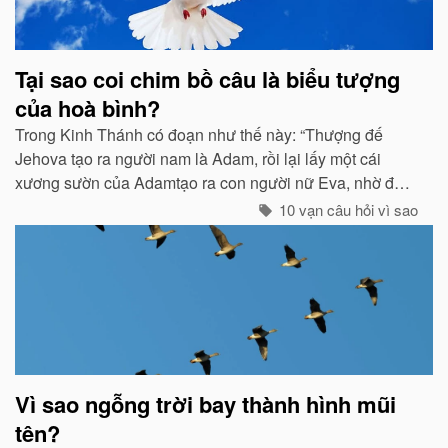
Tại sao coi chim bồ câu là biểu tượng
của hoà bình?
Trong Kinh Thánh có đoạn như thế này: “Thượng đế
Jehova tạo ra người nam là Adam, rồi lại lấy một cái
xương sườn của Adamtạo ra con người nữ Eva, nhờ đó
con cháu của họ sinh sôi nảy nở và làm ăn sinh sống rất
10 vạn câu hỏi vì sao
hưng thịnh...
Vì sao ngỗng trời bay thành hình mũi
tên?