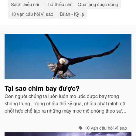
Sách thiếu nhi
Thơ thiếu nhi
Quà tặng cuộc sống
10 vạn câu hỏi vì sao
Bí ẩn - Kỳ lạ
Bài
viết
liên
quan
Tại sao chim bay được?
Con người chúng ta luôn luôn mơ ước được bay trong
không trung. Trong nhiều thế kỷ qua, nhiều phát minh đã
phối hợp chế tạo ra những máy móc mô phỏng theo sự
quan sát của con người về các loài chim...
10 vạn câu hỏi vì sao