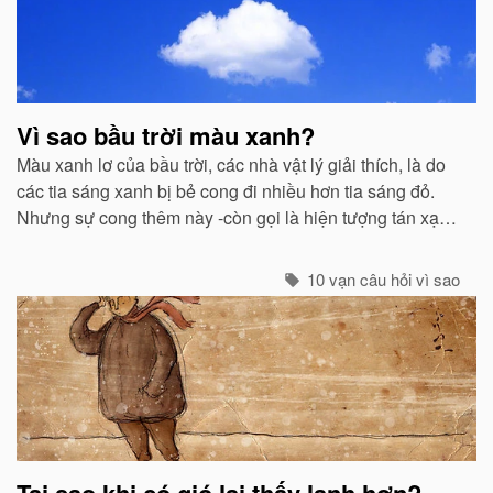
Vì sao bầu trời màu xanh?
Màu xanh lơ của bầu trời, các nhà vật lý giải thích, là do
các tia sáng xanh bị bẻ cong đi nhiều hơn tia sáng đỏ.
Nhưng sự cong thêm này -còn gọi là hiện tượng tán xạ -
cũng mạnh không kém ở các tia tím...
10 vạn câu hỏi vì sao
Tại sao khi có gió lại thấy lạnh hơn?