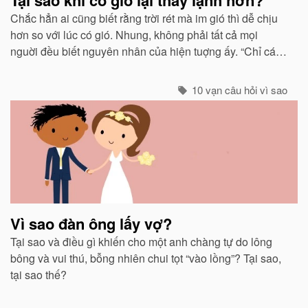
Chắc hẳn ai cũng biết rằng trời rét mà im gió thì dễ chịu
hơn so với lúc có gió. Nhung, không phải tất cả mọi
nguời đều biết nguyên nhân của hiện tuợng ấy. “Chỉ các
sinh vật mới cảm thấy giá buốt khi có gió”, còn các vật vô
sinh thì không.
10 vạn câu hỏi vì sao
Vì sao đàn ông lấy vợ?
Tại sao và điều gì khiến cho một anh chàng tự do lông
bông và vui thú, bỗng nhiên chui tọt “vào lồng”? Tại sao,
tại sao thế?