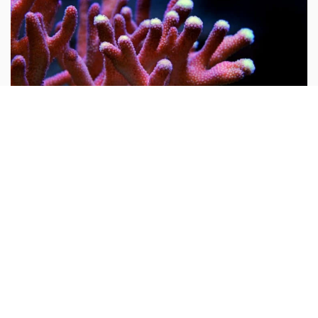
Tại sao nói san hô là động vật?
Mọi người thường cho rằng san hô là đá quý và hình
dung nó là một khoáng vật. Do rất nhiều san hô thiên
nhiên chưa được gia công đều có hình cành cây nên từ
xưa đến nay rất nhiều người lại cho rằng san hô là thực
vật...
10 vạn câu hỏi vì sao