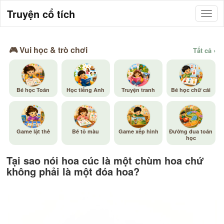
Truyện cổ tích
🎮 Vui học & trò chơi
Tất cả ›
Bé học Toán
Học tiếng Anh
Truyện tranh
Bé học chữ cái
Game lật thẻ
Bé tô màu
Game xếp hình
Đường đua toán
học
Tại sao nói hoa cúc là một chùm hoa chứ
không phải là một đóa hoa?