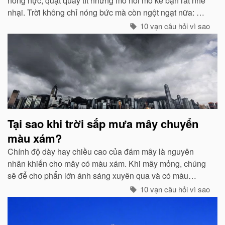
nóng nực, quạt quay tít nhưng mồ hôi mồ kê bạn rất nhễ
nhại. Trời không chỉ nóng bức mà còn ngột ngạt nữa: Đó
chính là dấu hiệu bắt đẩu của một cơn mưa rào...
10 vạn câu hỏi vì sao
Tại sao khi trời sắp mưa mây chuyển
màu xám?
Chính độ dày hay chiều cao của đám mây là nguyên
nhân khiến cho mây có màu xám. Khi mây mỏng, chúng
sẽ để cho phẩn lớn ánh sáng xuyên qua và có màu
trắng...
10 vạn câu hỏi vì sao