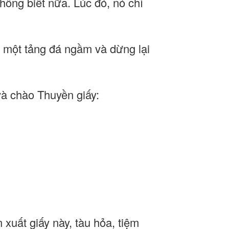
hông biết nữa. Lúc đó, nó chỉ
ào một tảng đá ngầm và dừng lại
và chào Thuyền giấy:
 xuất giấy này, tàu hỏa, tiệm