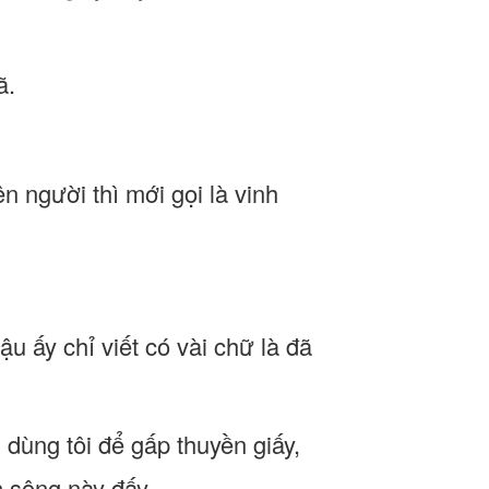
ã.
ên người thì mới gọi là vinh
ậu ấy chỉ viết có vài chữ là đã
 dùng tôi để gấp thuyền giấy,
n sông này đấy.