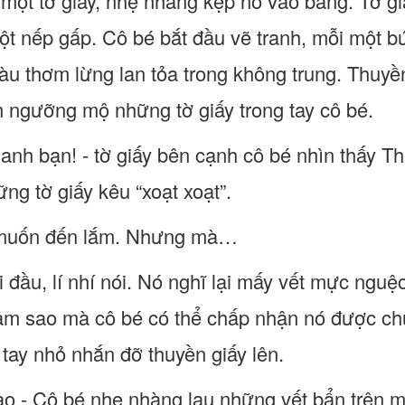
a một tờ giấy, nhẹ nhàng kẹp nó vào bảng. Tờ g
ột nếp gấp. Cô bé bắt đầu vẽ tranh, mỗi một b
màu thơm lừng lan tỏa trong không trung. Thuyề
m ngưỡng mộ những tờ giấy trong tay cô bé.
anh bạn! - tờ giấy bên cạnh cô bé nhìn thấy Thu
ững tờ giấy kêu “xoạt xoạt”.
ng muốn đến lắm. Nhưng mà…
i đầu, lí nhí nói. Nó nghĩ lại mấy vết mực ng
làm sao mà cô bé có thể chấp nhận nó được c
 tay nhỏ nhắn đỡ thuyền giấy lên.
ào - Cô bé nhẹ nhàng lau những vết bẩn trên mặ