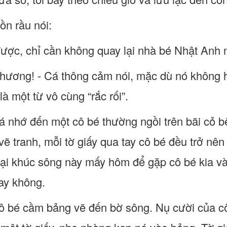
ồn rầu nói:
được, chỉ cần không quay lại nhà bé Nhật Anh 
 thương! - Cá thông cảm nói, mặc dù nó không h
là một từ vô cùng “rắc rối”.
á nhớ đến một cô bé thường ngồi trên bãi cỏ 
vẽ tranh, mỗi tờ giấy qua tay cô bé đều trở nê
lại khúc sông này mấy hôm để gặp cô bé kia và
ay không.
ô bé cầm bảng vẽ đến bờ sông. Nụ cười của c