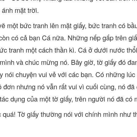
 ánh mặt trời.
vẽ một bức tranh lên mặt giấy, bức tranh có bầ
còn có cả bạn Cá nữa. Những nếp gấp trên giấ
ức tranh một cách thần kì. Cá ở dưới nước thổ
mình và chúc mừng nó. Bây giờ, tờ giấy đó đan
y nói chuyện vui vẻ với các bạn. Có những lúc 
ô đơn nhưng nó vẫn rất vui vì cuối cùng, nó đã
ác dụng của một tờ giấy, trên người nó đã có m
 quá! Tờ giấy thường nói với chính mình như th