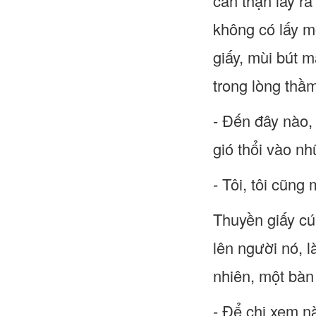
cẩn thận lấy r
không có lấy m
giấy, mùi bút 
trong lòng thầ
- Đến đây nào, 
gió thổi vào nh
- Tôi, tôi cũ
Thuyền giấy cú
lên người nó, 
nhiên, một bàn
- Để chị xem n