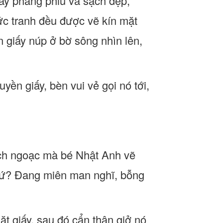
iấy phẳng phiu và sạch đẹp,
ức tranh đều được vẽ kín mặt
n giấy núp ở bờ sông nhìn lên,
yền giấy, bèn vui vẻ gọi nó tới,
uệch ngoạc mà bé Nhật Anh vẽ
hứ? Đang miên man nghĩ, bỗng
t giấy, sau đó cẩn thận giở nó