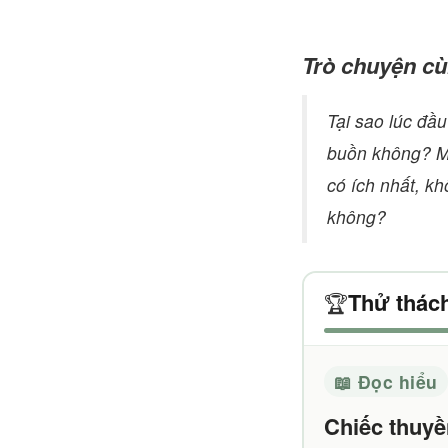
Trò chuyện cù
Tại sao lúc đầu
buồn không? Mỗ
có ích nhất, k
không?
Thử thách
🏆
📖 Đọc hiểu
Chiếc thuyề