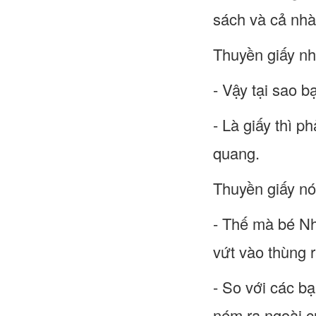
sách và cả nhà
Thuyền giấy nh
- Vậy tại sao b
- Là giấy thì p
quang.
Thuyền giấy nói
- Thế mà bé Nhậ
vứt vào thùng r
- So với các bạ
ném ra ngoài cử