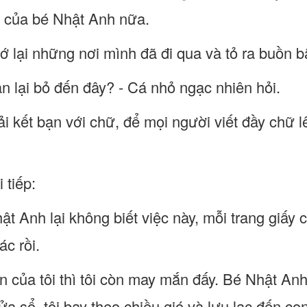
 của bé Nhật Anh nữa.
ớ lại những nơi mình đã đi qua và tỏ ra buồn b
ạn lại bỏ đến đây? - Cá nhỏ ngạc nhiên hỏi.
hải kết bạn với chữ, để mọi người viết đầy chữ l
 tiếp:
t Anh lại không biết việc này, mỗi trang giấy c
ác rồi.
n của tôi thì tôi còn may mắn đấy. Bé Nhật Anh
a sổ, tôi bay theo chiều gió và lưu lạc đến co