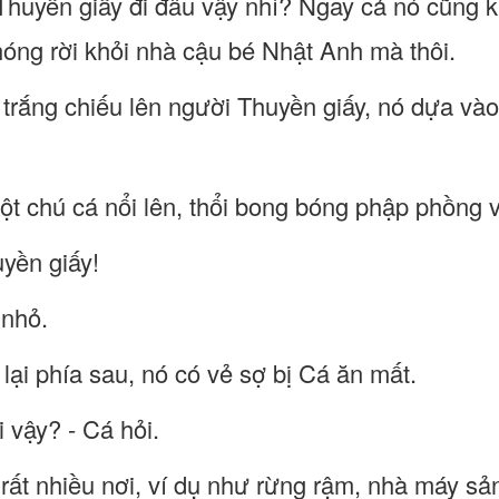
Thuyền giấy đi đâu vậy nhỉ? Ngay cả nó cũng k
ng rời khỏi nhà cậu bé Nhật Anh mà thôi.
nh trắng chiếu lên người Thuyền giấy, nó dựa v
ột chú cá nổi lên, thổi bong bóng phập phồng 
uyền giấy!
 nhỏ.
 lại phía sau, nó có vẻ sợ bị Cá ăn mất.
i vậy? - Cá hỏi.
 rất nhiều nơi, ví dụ như rừng rậm, nhà máy sản