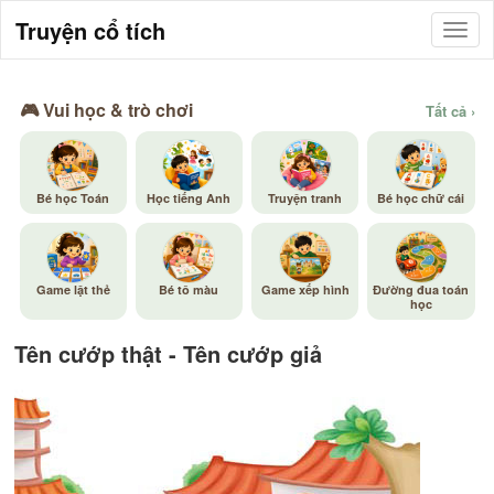
Truyện cổ tích
🎮 Vui học & trò chơi
Tất cả ›
Bé học Toán
Học tiếng Anh
Truyện tranh
Bé học chữ cái
Game lật thẻ
Bé tô màu
Game xếp hình
Đường đua toán
học
Tên cướp thật - Tên cướp giả