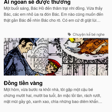
Ai ngoan sẽ được thưởng
Một buổi sáng, Bác Hồ đến thăm trại nhi đồng. Vừa thấy
Bác, các em nhỏ ùa ra đón Bác. Em nào cũng muốn đến
thật gần Bác để nhìn Bác cho rõ. Có em cứ đi giật lùi
phía trước Bác để luôn luôn được nhìn thấy Bác.
Chuyện kể bé nghe
Đồng tiền vàng
Một hôm, vừa bước ra khỏi nhà, tôi gặp một cậu bé
chừng mười hai, mười ba tuổi, ăn mặc tồi tàn, rách rưới,
mặt mũi gầy gò, xanh xao, chìa những bao diêm khẩn
khoản nhờ tôi mua giúp.