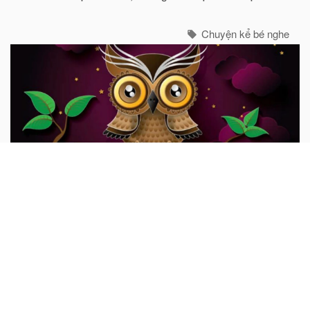
thôi.
Chuyện kể bé nghe
Con cú khôn ngoan
Ngày xửa ngày xưa, có một con cú già sống trên một cây
sồi to. Mỗi ngày, nó đều phóng tầm mắt ra thật xa để
quan sát những điều xảy ra xung quanh mình...
Chuyện kể bé nghe