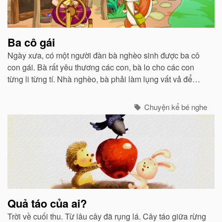
Ba cô gái
Ngày xưa, có một người đàn bà nghèo sinh được ba cô
con gái. Bà rất yêu thương các con, bà lo cho các con
từng li từng tí. Nhà nghèo, bà phải làm lụng vất vả để
nuôi các con nhưng bà không hề phàn nàn...
Chuyện kể bé nghe
Quả táo của ai?
Trời về cuối thu. Từ lâu cây đã rụng lá. Cây táo giữa rừng