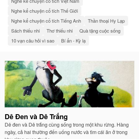
Nghe kể chuyện cổ tích Việt Nam
Nghe kể chuyện cổ tích Thế Giới
Nghe kể chuyện cổ tích Tiếng Anh
Thần thoại Hy Lạp
Sách thiếu nhi
Thơ thiếu nhi
Quà tặng cuộc sống
10 vạn câu hỏi vì sao
Bí ẩn - Kỳ lạ
Bài
viết
liên
quan
Dê Đen và Dê Trắng
Dê đen và Dê trắng cùng sống trong một khu rừng. Hàng
ngày, cả hai thường đến uống nước và tìm cái ăn ở trong